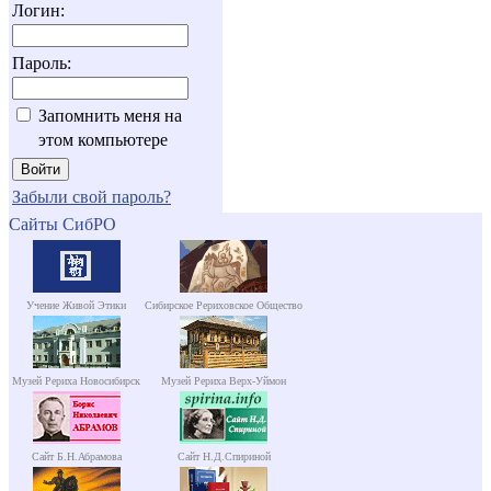
Логин:
Пароль:
Запомнить меня на
этом компьютере
Забыли свой пароль?
Сайты СибРО
Учение Живой Этики
Сибирское Рериховское Общество
Музей Рериха Новосибирск
Музей Рериха Верх-Уймон
Сайт Б.Н.Абрамова
Сайт Н.Д.Спириной