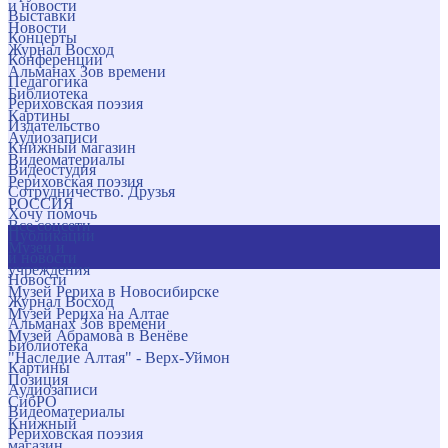
и новости
Выставки
Новости
Концерты
Журнал Восход
Конференции
Альманах Зов времени
Педагогика
Библиотека
Рериховская поэзия
Картины
Издательство
Аудиозаписи
Книжный магазин
Видеоматериалы
Видеостудия
Рериховская поэзия
Сотрудничество. Друзья
РОССИЯ
Хочу помочь
Все соцсети
Публикации
Музеи и
и новости
учреждения
Новости
Музей Рериха в Новосибирске
Журнал Восход
Музей Рериха на Алтае
Альманах Зов времени
Музей Абрамова в Венёве
Библиотека
"Наследие Алтая" - Верх-Уймон
Картины
Позиция
Аудиозаписи
СибРО
Видеоматериалы
Книжный
Рериховская поэзия
магазин