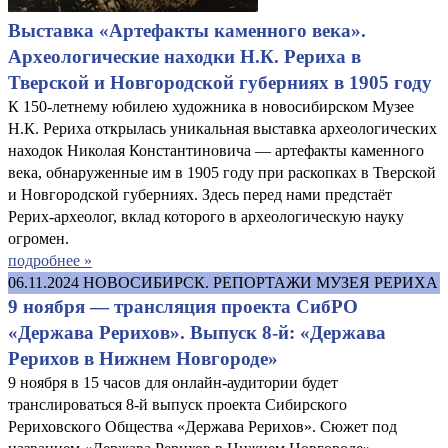
Выставка «Артефакты каменного века».
Археологические находки Н.К. Рериха в
Тверской и Новгородской губерниях в 1905 году
К 150-летнему юбилею художника в новосибирском Музее
Н.К. Рериха открылась уникальная выставка археологических
находок Николая Константиновича — артефакты каменного
века, обнаруженные им в 1905 году при раскопках в Тверской
и Новгородской губерниях. Здесь перед нами предстаёт
Рерих-археолог, вклад которого в археологическую науку
огромен.
подробнее »
06.11.2024
НОВОСИБИРСК. РЕПОРТАЖИ МУЗЕЯ РЕРИХА
9 ноября — трансляция проекта СибРО
«Держава Рерихов». Выпуск 8-й: «Держава
Рерихов в Нижнем Новгороде»
9 ноября в 15 часов для онлайн-аудитории будет
транслироваться 8-й выпуск проекта Сибирского
Рериховского Общества «Держава Рерихов». Сюжет под