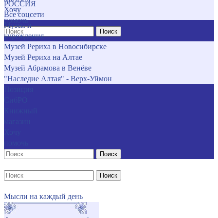
РОССИЯ
Хочу
Все соцсети
помочь
Музеи и
Поиск
учреждения
Музей Рериха в Новосибирске
Музей Рериха на Алтае
Музей Абрамова в Венёве
"Наследие Алтая" - Верх-Уймон
Позиция
СибРО
Книжный
магазин
Хочу
помочь
Поиск
Поиск
Мысли на каждый день