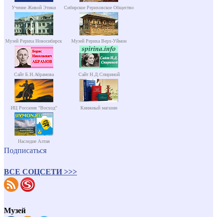
Учение Живой Этики
Сибирское Рериховское Общество
Музей Рериха Новосибирск
Музей Рериха Верх-Уймон
Сайт Б.Н.Абрамова
Сайт Н.Д.Спириной
ИЦ Россазия "Восход"
Книжный магазин
Наследие Алтая
Подписаться
ВСЕ СОЦСЕТИ >>>
Музей