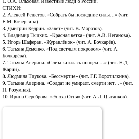
1. О.А. Ольховая. Известные люди о России.
СТИХИ:
2. Алексей Решетов. «Собрать бы последние силы…» (чит.
Е.М. Кочергина).
3. Дмитрий Кедрин. «Завет» (чит. В. Морозов).
4. Владимир Тыцких. «Красная ветка» (чит. А.В. Неганова).
5. Игорь Шаферан. «Журавлёнок» (чит. А. Бочкарёв).
6. Татьяна Деменко. «Под светлым покровом» (чит. А.
Бочкарёва).
7. Татьяна Аверина. «Слеза катилась по щеке…» (чит. Н.Д
Жарий).
8. Людмила Тиукова. «Бессмертие» (чит. Г.Г. Воротилкина).
9. Татьяна Аверина. «Солдат не умирает, смерти нет…» (чит.
Н. Розумная).
10. Ирина Сереброва. «Эпоха Огня» (чит. А.Л. Цыганков).