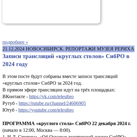
подробнее »
21.12.2024
НОВОСИБИРСК. РЕПОРТАЖИ МУЗЕЯ РЕРИХА
Записи трансляций «круглых столов» СибРО в
2024 году
В этом посте будут собраны вместе записи трансляций
«круглых столов» СибРО за 2024 год.
В прямом эфире трансляции идут на трёх площадках:
ВКонтакте -
https://vk.com/telesibro
Рутуб -
https://rutube.ru/channel/24606905
Ютуб -
https://youtube.com/telesibro
ПРОГРАММА «круглого стола» СибРО 22 декабря 2024 г.
(начало в 12:00, Москва — 8:00).
1. Н.Д. Спирина. «Об Основах внутренней жизни СибРО».