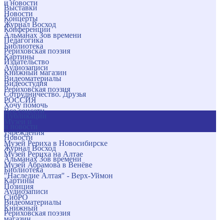
и новости
Выставки
Новости
Концерты
Журнал Восход
Конференции
Альманах Зов времени
Педагогика
Библиотека
Рериховская поэзия
Картины
Издательство
Аудиозаписи
Книжный магазин
Видеоматериалы
Видеостудия
Рериховская поэзия
Сотрудничество. Друзья
РОССИЯ
Хочу помочь
Все соцсети
Публикации
Музеи и
и новости
учреждения
Новости
Музей Рериха в Новосибирске
Журнал Восход
Музей Рериха на Алтае
Альманах Зов времени
Музей Абрамова в Венёве
Библиотека
"Наследие Алтая" - Верх-Уймон
Картины
Позиция
Аудиозаписи
СибРО
Видеоматериалы
Книжный
Рериховская поэзия
магазин