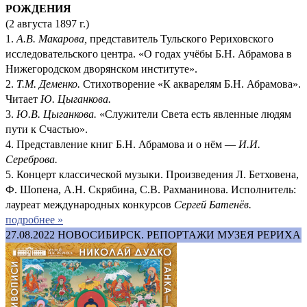
РОЖДЕНИЯ
(2 августа 1897 г.)
1.
А.В. Макарова,
представитель Тульского Рериховского
исследовательского центра. «О годах учёбы Б.Н. Абрамова в
Нижегородском дворянском институте».
2.
Т.М. Деменко.
Стихотворение «К акварелям Б.Н. Абрамова».
Читает
Ю. Цыганкова.
3.
Ю.В. Цыганкова.
«Служители Света есть явленные людям
пути к Счастью».
4. Представление книг Б.Н. Абрамова и о нём —
И.И.
Сереброва.
5. Концерт классической музыки. Произведения Л. Бетховена,
Ф. Шопена, А.Н. Скрябина, С.В. Рахманинова. Исполнитель:
лауреат международных конкурсов
Сергей Батенёв.
подробнее »
27.08.2022
НОВОСИБИРСК. РЕПОРТАЖИ МУЗЕЯ РЕРИХА