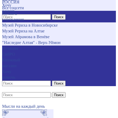
РОССИЯ
Хочу
Все соцсети
помочь
Музеи и
Поиск
учреждения
Музей Рериха в Новосибирске
Музей Рериха на Алтае
Музей Абрамова в Венёве
"Наследие Алтая" - Верх-Уймон
Позиция
СибРО
Книжный
магазин
Хочу
помочь
Поиск
Поиск
Мысли на каждый день