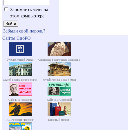
Запомнить меня на
этом компьютере
Забыли свой пароль?
Сайты СибРО
Учение Живой Этики
Сибирское Рериховское Общество
Музей Рериха Новосибирск
Музей Рериха Верх-Уймон
Сайт Б.Н.Абрамова
Сайт Н.Д.Спириной
ИЦ Россазия "Восход"
Книжный магазин