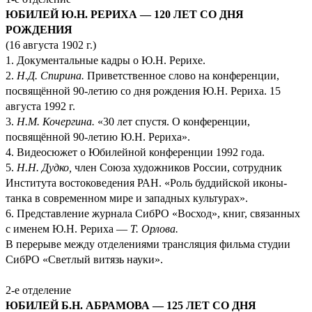
ЮБИЛЕЙ Ю.Н. РЕРИХА — 120 ЛЕТ СО ДНЯ
РОЖДЕНИЯ
(16 августа 1902 г.)
1. Документальные кадры о Ю.Н. Рерихе.
2.
Н.Д. Спирина.
Приветственное слово на конференции,
посвящённой 90-летию со дня рождения Ю.Н. Рериха. 15
августа 1992 г.
3.
Н.М. Кочергина.
«30 лет спустя. О конференции,
посвящённой 90-летию Ю.Н. Рериха».
4. Видеосюжет о Юбилейной конференции 1992 года.
5.
Н.Н. Дудко,
член Союза художников России, сотрудник
Института востоковедения РАН. «Роль буддийской иконы-
танка в современном мире и западных культурах».
6. Представление журнала СибРО «Восход», книг, связанных
с именем Ю.Н. Рериха —
Т. Орлова.
В перерыве между отделениями трансляция фильма студии
СибРО «Светлый витязь науки».
2-е отделение
ЮБИЛЕЙ Б.Н. АБРАМОВА — 125 ЛЕТ СО ДНЯ