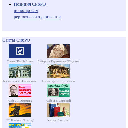
Позиция СибРО
по вопросам
рериховского движения
Сайты СибРО
Учение Живой Этики
Сибирское Рериховское Общество
Музей Рериха Новосибирск
Музей Рериха Верх-Уймон
Сайт Б.Н.Абрамова
Сайт Н.Д.Спириной
ИЦ Россазия "Восход"
Книжный магазин