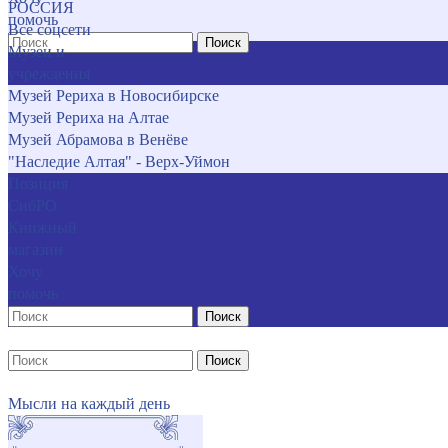
РОССИЯ
помочь
Все соцсети
Поиск
Музеи и
учреждения
Музей Рериха в Новосибирске
Музей Рериха на Алтае
Музей Абрамова в Венёве
"Наследие Алтая" - Верх-Уймон
Позиция
СибРО
Книжный
магазин
Хочу
помочь
Поиск
Поиск
Мысли на каждый день