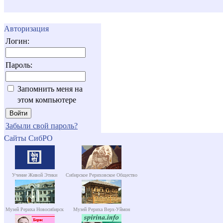
Авторизация
Логин:
Пароль:
Запомнить меня на
этом компьютере
Забыли свой пароль?
Сайты СибРО
Учение Живой Этики
Сибирское Рериховское Общество
Музей Рериха Новосибирск
Музей Рериха Верх-Уймон