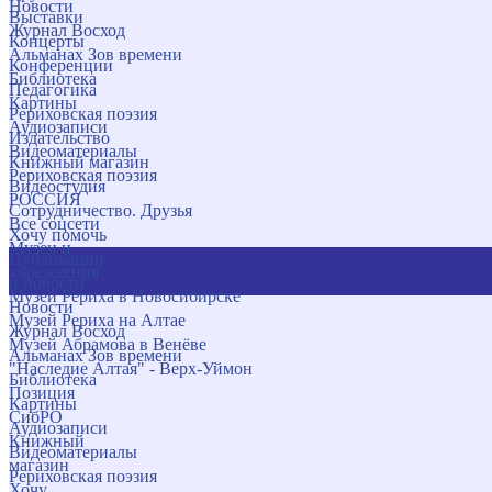
Новости
Выставки
Журнал Восход
Концерты
Альманах Зов времени
Конференции
Библиотека
Педагогика
Картины
Рериховская поэзия
Аудиозаписи
Издательство
Видеоматериалы
Книжный магазин
Рериховская поэзия
Видеостудия
РОССИЯ
Сотрудничество. Друзья
Все соцсети
Хочу помочь
Музеи и
Публикации
учреждения
и новости
Музей Рериха в Новосибирске
Новости
Музей Рериха на Алтае
Журнал Восход
Музей Абрамова в Венёве
Альманах Зов времени
"Наследие Алтая" - Верх-Уймон
Библиотека
Позиция
Картины
СибРО
Аудиозаписи
Книжный
Видеоматериалы
магазин
Рериховская поэзия
Хочу