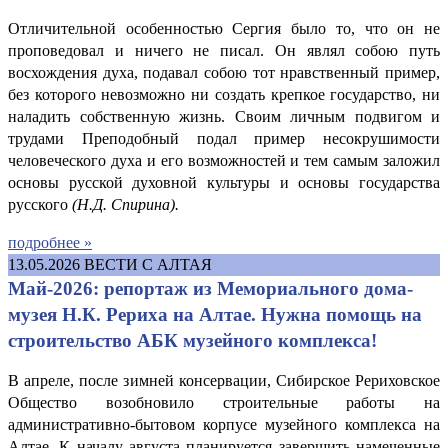
Отличительной особенностью Сергия было то, что он не
проповедовал и ничего не писал. Он являл собою путь
восхождения духа, подавал собою тот нравственный пример,
без которого невозможно ни создать крепкое государство, ни
наладить собственную жизнь. Своим личным подвигом и
трудами Преподобный подал пример несокрушимости
человеческого духа и его возможностей и тем самым заложил
основы русской духовной культуры и основы государства
русского
(Н.
Д. Спирина
).
подробнее »
13.05.2026
ВЕСТИ С АЛТАЯ
Май-2026: репортаж из Мемориального дома-
музея Н.К. Рериха на Алтае. Нужна помощь на
строительство АБК музейного комплекса!
В апреле, после зимней консервации, Сибирское Рериховское
Общество возобновило строительные работы на
административно-бытовом корпусе музейного комплекса на
Алтае. К началу августа планируется завершить намеченные