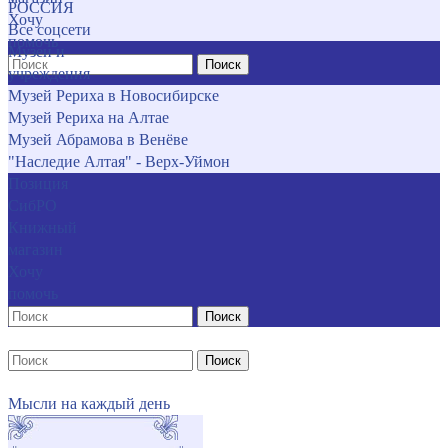
РОССИЯ
Хочу
Все соцсети
помочь
Музеи и
Поиск
учреждения
Музей Рериха в Новосибирске
Музей Рериха на Алтае
Музей Абрамова в Венёве
"Наследие Алтая" - Верх-Уймон
Позиция
СибРО
Книжный
магазин
Хочу
помочь
Поиск
Поиск
Мысли на каждый день