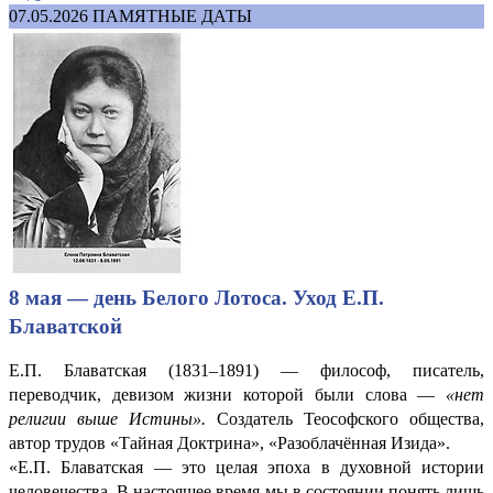
07.05.2026
ПАМЯТНЫЕ ДАТЫ
8 мая — день Белого Лотоса. Уход Е.П.
Блаватской
Е.П. Блаватская (1831–1891) — философ, писатель,
переводчик, девизом жизни которой были слова —
«нет
религии выше Истины».
Создатель Теософского общества,
автор трудов «Тайная Доктрина», «Разоблачённая Изида».
«Е.П. Блаватская — это целая эпоха в духовной истории
человечества. В настоящее время мы в состоянии понять лишь