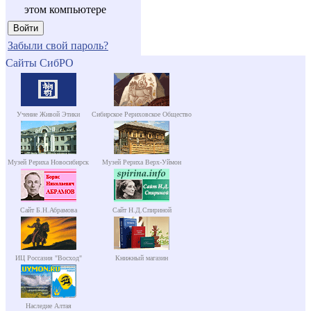
этом компьютере
Забыли свой пароль?
Сайты СибРО
Учение Живой Этики
Сибирское Рериховское Общество
Музей Рериха Новосибирск
Музей Рериха Верх-Уймон
Сайт Б.Н.Абрамова
Сайт Н.Д.Спириной
ИЦ Россазия "Восход"
Книжный магазин
Наследие Алтая