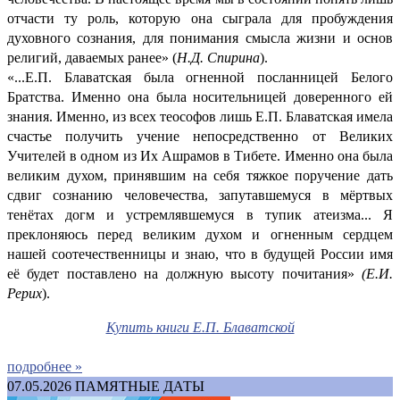
отчасти ту роль, которую она сыграла для пробуждения
духовного сознания, для понимания смысла жизни и основ
религий, даваемых ранее» (
Н.Д. Спирина
).
«...Е.П. Блаватская была огненной посланницей Белого
Братства. Именно она была носительницей доверенного ей
знания. Именно, из всех теософов лишь Е.П. Блаватская имела
счастье получить учение непосредственно от Великих
Учителей в одном из Их Ашрамов в Тибете. Именно она была
великим духом, принявшим на себя тяжкое поручение дать
сдвиг сознанию человечества, запутавшемуся в мёртвых
тенётах догм и устремлявшемуся в тупик атеизма... Я
преклоняюсь перед великим духом и огненным сердцем
нашей соотечественницы и знаю, что в будущей России имя
её будет поставлено на должную высоту почитания»
(Е.И.
Рерих
).
Купить книги Е.П. Блаватской
подробнее »
07.05.2026
ПАМЯТНЫЕ ДАТЫ