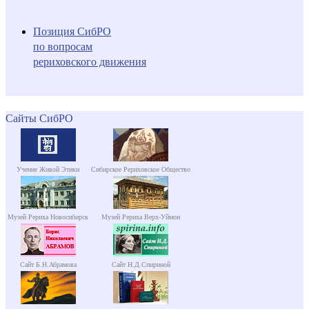
Позиция СибРО
по вопросам
рериховского движения
Сайты СибРО
Учение Живой Этики
Сибирское Рериховское Общество
Музей Рериха Новосибирск
Музей Рериха Верх-Уймон
Сайт Б.Н.Абрамова
Сайт Н.Д.Спириной