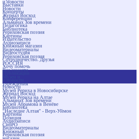
и новости
Выставки
Новости
Концерты
Журнал Восход
Конференции
Альманах Зов времени
Педагогика
Библиотека
Рериховская поэзия
Картины
Издательство
Аудиозаписи
Книжный магазин
Видеоматериалы
Видеостудия
Рериховская поэзия
Сотрудничество. Друзья
РОССИЯ
Хочу помочь
Все соцсети
Публикации
Музеи и
и новости
учреждения
Новости
Музей Рериха в Новосибирске
Журнал Восход
Музей Рериха на Алтае
Альманах Зов времени
Музей Абрамова в Венёве
Библиотека
"Наследие Алтая" - Верх-Уймон
Картины
Позиция
Аудиозаписи
СибРО
Видеоматериалы
Книжный
Рериховская поэзия
магазин