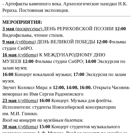
- Артефакты каменного века. Археологические находки Н.К.
Рериха. Постоянная экспозиция.
М
ЕРОПРИЯТИЯ:
3 мая
(
воскресенье
)
ДЕНЬ РЕРИХОВСКОЙ ПОЭЗИИ
12:00
Видеофильмы, чтение стихов.
9 мая
(
суббота
)
ДЕНЬ ВЕЛИКОЙ ПОБЕДЫ
12:00
Фильмы
студии СибРО.
16 мая
(суббота)
К МЕЖДУНАРОДНОМУ ДНЮ
МУЗЕЕВ
12:00
Фильмы студии СибРО;
14:00
Экскурсия по
залам музея;
16:00
Концерт вокальной музыки;
17:00
Экскурсия по залам
музея.
Звучит Колокол Мира: в
12:00, 14:00, 16:00.
Открыта Часовня-
мемориал во Имя Сергия Радонежского
23
мая
(
суббота
)
1
6:00
Концерт. Музыка для флейты.
Исполнители: студенты Новосибирской консерватории
им. М.И. Глинки.
Вход на концерт по музейным билетам.
30 мая
(
суббота
)
15:00
Концерт студентов музыкального