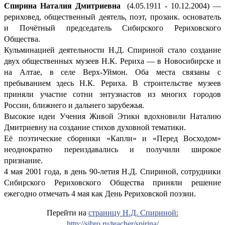
Спирина Наталия Дмитриевна
(4.05.1911 - 10.12.2004) —
рериховед, общественный деятель, поэт, прозаик. основатель
и Почётный председатель Сибирского Рериховского
Общества.
Кульминацией деятельности Н.Д. Спириной стало создание
двух общественных музеев Н.К. Рериха — в Новосибирске и
на Алтае, в селе Верх-Уймон. Оба места связаны с
пребыванием здесь Н.К. Рериха. В строительстве музеев
приняли участие сотни энтузиастов из многих городов
России, ближнего и дальнего зарубежья.
Высокие идеи Учения Живой Этики вдохновили Наталию
Дмитриевну на создание стихов духовной тематики.
Её поэтические сборники «Капли» и «Перед Восходом»
неоднократно переиздавались и получили широкое
признание.
4 мая 2001 года, в день 90-летия Н.Д. Спириной, сотрудники
Сибирского Рериховского Общества приняли решение
ежегодно отмечать 4 мая как День Рериховской поэзии.
Перейти на
страницу Н.Д. Спириной:
http://sibro.ru/teacher/spirina/