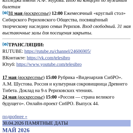
колледжа имени А.Ф. Мурова.
Вход на концерт по музейным
билетам
31 мая
(воскресенье)
12:00
Ежемесячный «круглый стол»
Сибирского Рериховского Общества, посвящённый
творческому наследию семьи Рерихов.
Вход свободный. 31 мая
выставочные залы для посещения закрыты.
ТРАНСЛЯЦИИ:
RUTUBE:
https://rutube.ru/channel/24606905/
ВКонтакте:
https://vk.com/telesibro
Ютуб:
https://www.youtube.com/telesibro
17 мая
(
воскресенье
)
1
5:00
Рубрика «Видеоархив СибРО».
А.М. Шустова. Россия и культурная сокровищница Древнего
Тибета. Доклад на 9-х Рериховских чтениях.
24 мая
(
воскресенье
)
15:00
«Россия — страна великого
будущего». Онлайн-проект СибРО. Выпуск 44.
подробнее »
30.04.2026
ПАМЯТНЫЕ ДАТЫ
МАЙ 2026