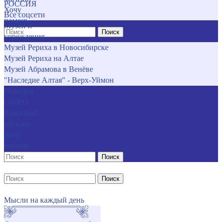
РОССИЯ
Хочу
Все соцсети
помочь
Музеи и
Поиск
учреждения
Музей Рериха в Новосибирске
Музей Рериха на Алтае
Музей Абрамова в Венёве
"Наследие Алтая" - Верх-Уймон
Позиция
СибРО
Книжный
магазин
Хочу
помочь
Поиск
Поиск
Мысли на каждый день