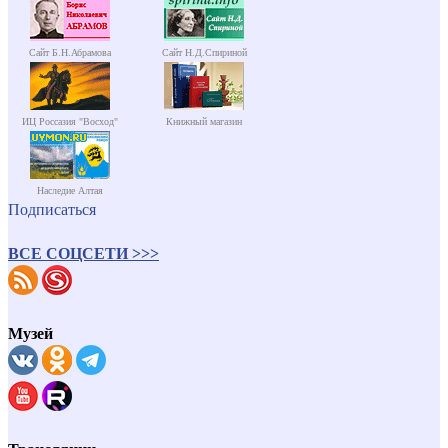
Сайт Б.Н.Абрамова
Сайт Н.Д.Спириной
ИЦ Россазия "Восход"
Книжный магазин
Наследие Алтая
Подписаться
ВСЕ СОЦСЕТИ >>>
Музей