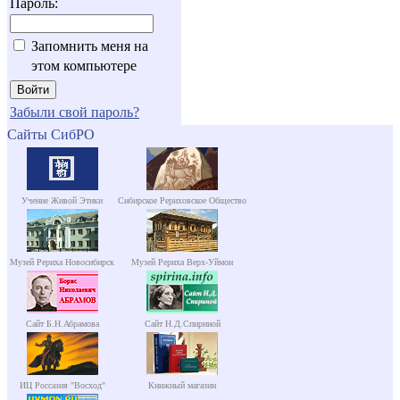
Пароль:
Запомнить меня на
этом компьютере
Забыли свой пароль?
Сайты СибРО
Учение Живой Этики
Сибирское Рериховское Общество
Музей Рериха Новосибирск
Музей Рериха Верх-Уймон
Сайт Б.Н.Абрамова
Сайт Н.Д.Спириной
ИЦ Россазия "Восход"
Книжный магазин