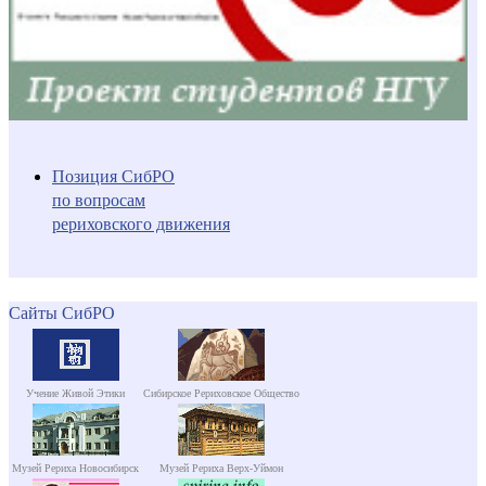
Позиция СибРО
по вопросам
рериховского движения
Сайты СибРО
Учение Живой Этики
Сибирское Рериховское Общество
Музей Рериха Новосибирск
Музей Рериха Верх-Уймон