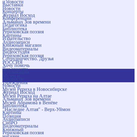
и новости
Выставки
Новости
Концерты
Журнал Восход
Конференции
Альманах Зов времени
Педагогика
Библиотека
Рериховская поэзия
Картины
Издательство
Аудиозаписи
Книжный магазин
Видеоматериалы
Видеостудия
Рериховская поэзия
Сотрудничество. Друзья
РОССИЯ
Хочу помочь
Все соцсети
Публикации
Музеи и
и новости
учреждения
Новости
Музей Рериха в Новосибирске
Журнал Восход
Музей Рериха на Алтае
Альманах Зов времени
Музей Абрамова в Венёве
Библиотека
"Наследие Алтая" - Верх-Уймон
Картины
Позиция
Аудиозаписи
СибРО
Видеоматериалы
Книжный
Рериховская поэзия
магазин