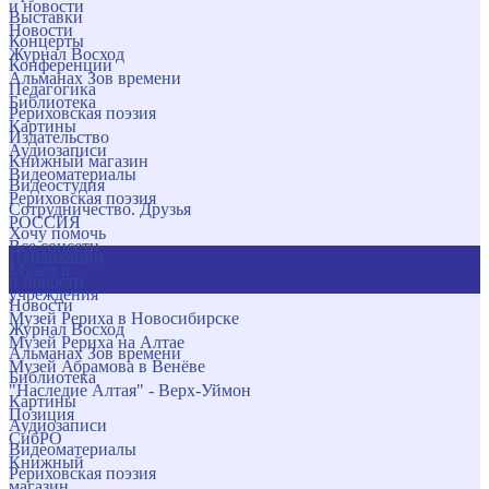
и новости
Выставки
Новости
Концерты
Журнал Восход
Конференции
Альманах Зов времени
Педагогика
Библиотека
Рериховская поэзия
Картины
Издательство
Аудиозаписи
Книжный магазин
Видеоматериалы
Видеостудия
Рериховская поэзия
Сотрудничество. Друзья
РОССИЯ
Хочу помочь
Все соцсети
Публикации
Музеи и
и новости
учреждения
Новости
Музей Рериха в Новосибирске
Журнал Восход
Музей Рериха на Алтае
Альманах Зов времени
Музей Абрамова в Венёве
Библиотека
"Наследие Алтая" - Верх-Уймон
Картины
Позиция
Аудиозаписи
СибРО
Видеоматериалы
Книжный
Рериховская поэзия
магазин