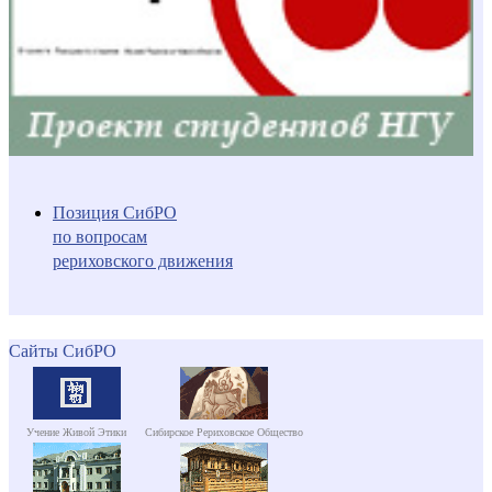
Позиция СибРО
по вопросам
рериховского движения
Сайты СибРО
Учение Живой Этики
Сибирское Рериховское Общество