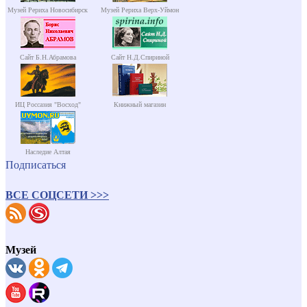
Музей Рериха Новосибирск
Музей Рериха Верх-Уймон
Сайт Б.Н.Абрамова
Сайт Н.Д.Спириной
ИЦ Россазия "Восход"
Книжный магазин
Наследие Алтая
Подписаться
ВСЕ СОЦСЕТИ >>>
Музей