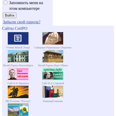
Запомнить меня на
этом компьютере
Забыли свой пароль?
Сайты СибРО
Учение Живой Этики
Сибирское Рериховское Общество
Музей Рериха Новосибирск
Музей Рериха Верх-Уймон
Сайт Б.Н.Абрамова
Сайт Н.Д.Спириной
ИЦ Россазия "Восход"
Книжный магазин