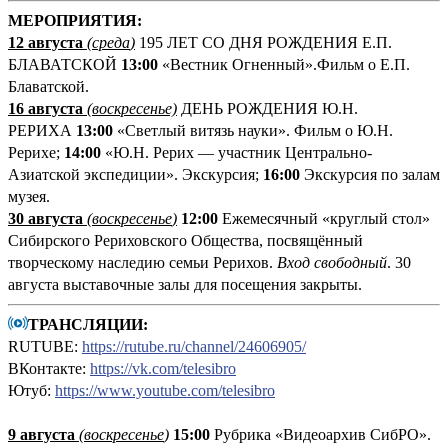
М
ЕРОПРИЯТИЯ:
12 августа
(среда
)
195 ЛЕТ СО ДНЯ РОЖДЕНИЯ Е.П.
БЛАВАТСКОЙ
13:00
«Вестник Огненный».Фильм о Е.П.
Блаватской.
16 августа
(воскресенье)
ДЕНЬ РОЖДЕНИЯ Ю.Н.
РЕРИХА
13:00
«Светлый витязь науки». Фильм о Ю.Н.
Рерихе;
14:00
«Ю.Н. Рерих — участник Центрально-
Азиатской экспедиции». Экскурсия;
16:00
Экскурсия по залам
музея.
30 августа
(воскресенье
)
12:00
Ежемесячный «круглый стол»
Сибирского Рериховского Общества, посвящённый
творческому наследию семьи Рерихов.
Вход свободный
. 30
августа выставочные залы для посещения закрыты.
ТРАНСЛЯЦИИ:
RUTUBE:
https://rutube.ru/channel/24606905/
ВКонтакте:
https://vk.com/telesibro
Ютуб:
https://www.youtube.com/telesibro
9 августа
(
воскресенье
)
1
5:00
Рубрика «Видеоархив СибРО».