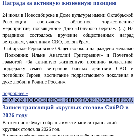
Награда за активную жизненную позицию
24 июля в Новосибирске в Доме культуры имени Октябрьской
Революции состоялось областное торжественное
мероприятие, посвящённое Дню «Голубого берета». (...) На
празднике состоялось вручение общественных наград
ветеранам, участникам СВО, волонтёрам.
Сибирское Рериховское Общество было награждено медалью
«Полковник Ильин Анатолий Григорьевич» и Почётной
грамотой «За активную жизненную позицию коллектива,
поддержку семей ветеранов боевых действий СВО и
погибших Героев, воспитание подрастающего поколения в
духе любви к Родине России».
подробнее »
25.07.2026
НОВОСИБИРСК. РЕПОРТАЖИ МУЗЕЯ РЕРИХА
Записи трансляций «круглых столов» СибРО в
2026 году
В этом посте будут собраны вместе записи трансляций
круглых столов за 2026 год.
В прямом эфире трансляции идут на трёх площадках: