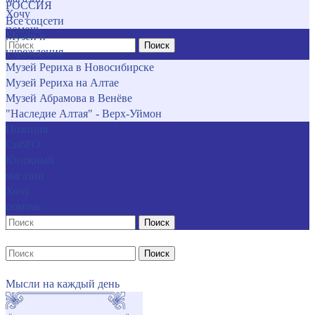
РОССИЯ
Хочу
Все соцсети
помочь
Музеи и
Поиск
учреждения
Музей Рериха в Новосибирске
Музей Рериха на Алтае
Музей Абрамова в Венёве
"Наследие Алтая" - Верх-Уймон
Позиция
СибРО
Книжный
магазин
Хочу
помочь
Поиск
Поиск
Мысли на каждый день