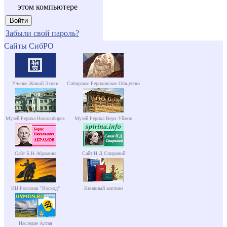
этом компьютере
Забыли свой пароль?
Сайты СибРО
Учение Живой Этики
Сибирское Рериховское Общество
Музей Рериха Новосибирск
Музей Рериха Верх-Уймон
Сайт Б.Н.Абрамова
Сайт Н.Д.Спириной
ИЦ Россазия "Восход"
Книжный магазин
Наследие Алтая