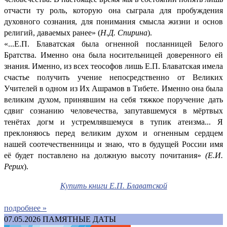
отчасти ту роль, которую она сыграла для пробуждения
духовного сознания, для понимания смысла жизни и основ
религий, даваемых ранее» (
Н.Д. Спирина
).
«...Е.П. Блаватская была огненной посланницей Белого
Братства. Именно она была носительницей доверенного ей
знания. Именно, из всех теософов лишь Е.П. Блаватская имела
счастье получить учение непосредственно от Великих
Учителей в одном из Их Ашрамов в Тибете. Именно она была
великим духом, принявшим на себя тяжкое поручение дать
сдвиг сознанию человечества, запутавшемуся в мёртвых
тенётах догм и устремлявшемуся в тупик атеизма... Я
преклоняюсь перед великим духом и огненным сердцем
нашей соотечественницы и знаю, что в будущей России имя
её будет поставлено на должную высоту почитания»
(Е.И.
Рерих
).
Купить книги Е.П. Блаватской
подробнее »
07.05.2026
ПАМЯТНЫЕ ДАТЫ