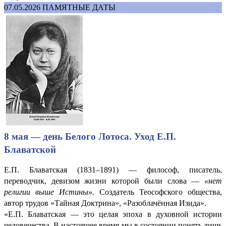
07.05.2026
ПАМЯТНЫЕ ДАТЫ
8 мая — день Белого Лотоса. Уход Е.П.
Блаватской
Е.П. Блаватская (1831–1891) — философ, писатель,
переводчик, девизом жизни которой были слова —
«нет
религии выше Истины».
Создатель Теософского общества,
автор трудов «Тайная Доктрина», «Разоблачённая Изида».
«Е.П. Блаватская — это целая эпоха в духовной истории
человечества. В настоящее время мы в состоянии понять лишь