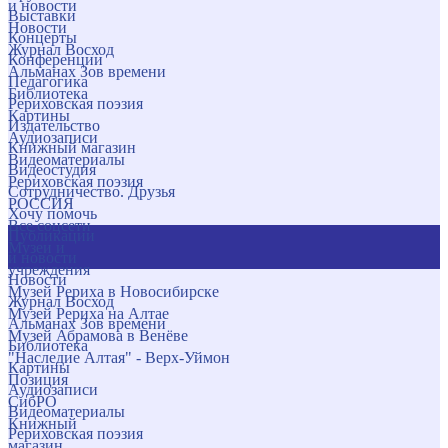
и новости
Выставки
Новости
Концерты
Журнал Восход
Конференции
Альманах Зов времени
Педагогика
Библиотека
Рериховская поэзия
Картины
Издательство
Аудиозаписи
Книжный магазин
Видеоматериалы
Видеостудия
Рериховская поэзия
Сотрудничество. Друзья
РОССИЯ
Хочу помочь
Все соцсети
Публикации
Музеи и
и новости
учреждения
Новости
Музей Рериха в Новосибирске
Журнал Восход
Музей Рериха на Алтае
Альманах Зов времени
Музей Абрамова в Венёве
Библиотека
"Наследие Алтая" - Верх-Уймон
Картины
Позиция
Аудиозаписи
СибРО
Видеоматериалы
Книжный
Рериховская поэзия
магазин