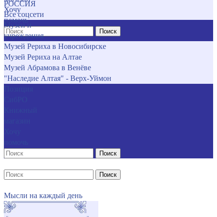
РОССИЯ
Хочу
Все соцсети
помочь
Музеи и
Поиск
учреждения
Музей Рериха в Новосибирске
Музей Рериха на Алтае
Музей Абрамова в Венёве
"Наследие Алтая" - Верх-Уймон
Позиция
СибРО
Книжный
магазин
Хочу
помочь
Поиск
Поиск
Мысли на каждый день