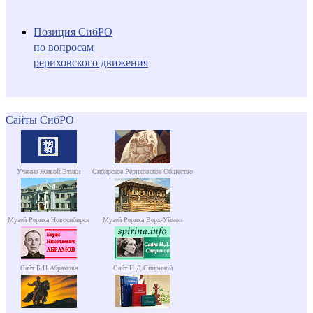
Позиция СибРО
по вопросам
рериховского движения
Сайты СибРО
Учение Живой Этики
Сибирское Рериховское Общество
Музей Рериха Новосибирск
Музей Рериха Верх-Уймон
Сайт Б.Н.Абрамова
Сайт Н.Д.Спириной