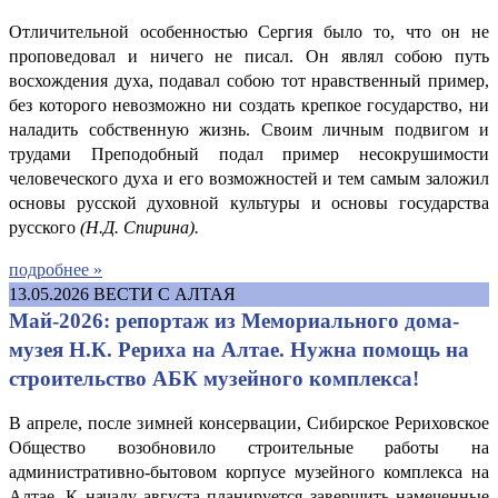
Отличительной особенностью Сергия было то, что он не
проповедовал и ничего не писал. Он являл собою путь
восхождения духа, подавал собою тот нравственный пример,
без которого невозможно ни создать крепкое государство, ни
наладить собственную жизнь. Своим личным подвигом и
трудами Преподобный подал пример несокрушимости
человеческого духа и его возможностей и тем самым заложил
основы русской духовной культуры и основы государства
русского
(Н.
Д. Спирина
).
подробнее »
13.05.2026
ВЕСТИ С АЛТАЯ
Май-2026: репортаж из Мемориального дома-
музея Н.К. Рериха на Алтае. Нужна помощь на
строительство АБК музейного комплекса!
В апреле, после зимней консервации, Сибирское Рериховское
Общество возобновило строительные работы на
административно-бытовом корпусе музейного комплекса на
Алтае. К началу августа планируется завершить намеченные