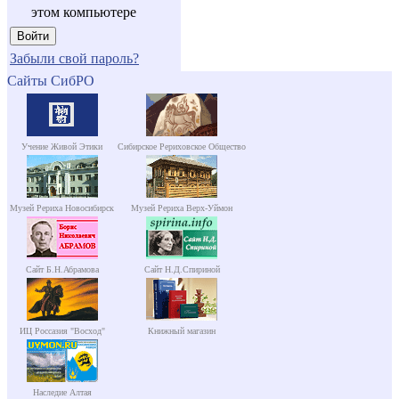
этом компьютере
Забыли свой пароль?
Сайты СибРО
Учение Живой Этики
Сибирское Рериховское Общество
Музей Рериха Новосибирск
Музей Рериха Верх-Уймон
Сайт Б.Н.Абрамова
Сайт Н.Д.Спириной
ИЦ Россазия "Восход"
Книжный магазин
Наследие Алтая