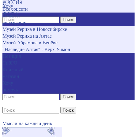
РОССИЯ
Хочу
Все соцсети
помочь
Музеи и
Поиск
учреждения
Музей Рериха в Новосибирске
Музей Рериха на Алтае
Музей Абрамова в Венёве
"Наследие Алтая" - Верх-Уймон
Позиция
СибРО
Книжный
магазин
Хочу
помочь
Поиск
Поиск
Мысли на каждый день