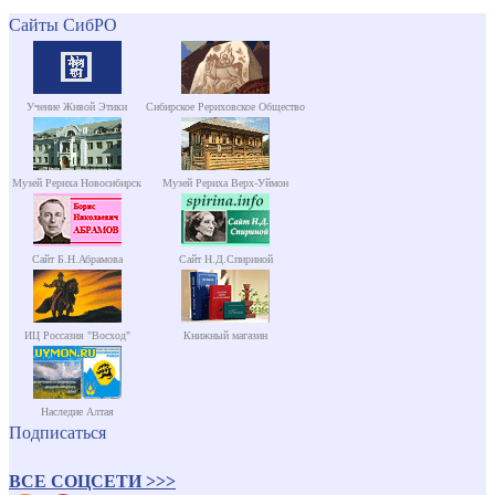
Сайты СибРО
Учение Живой Этики
Сибирское Рериховское Общество
Музей Рериха Новосибирск
Музей Рериха Верх-Уймон
Сайт Б.Н.Абрамова
Сайт Н.Д.Спириной
ИЦ Россазия "Восход"
Книжный магазин
Наследие Алтая
Подписаться
ВСЕ СОЦСЕТИ >>>