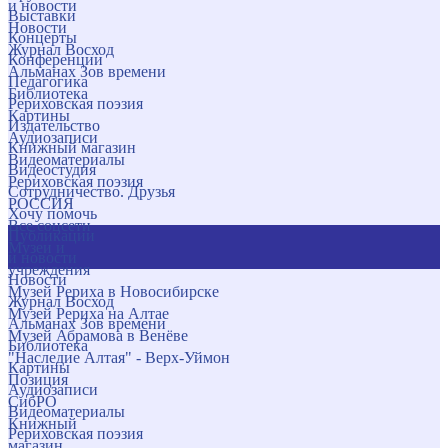
и новости
Выставки
Новости
Концерты
Журнал Восход
Конференции
Альманах Зов времени
Педагогика
Библиотека
Рериховская поэзия
Картины
Издательство
Аудиозаписи
Книжный магазин
Видеоматериалы
Видеостудия
Рериховская поэзия
Сотрудничество. Друзья
РОССИЯ
Хочу помочь
Все соцсети
Публикации
Музеи и
и новости
учреждения
Новости
Музей Рериха в Новосибирске
Журнал Восход
Музей Рериха на Алтае
Альманах Зов времени
Музей Абрамова в Венёве
Библиотека
"Наследие Алтая" - Верх-Уймон
Картины
Позиция
Аудиозаписи
СибРО
Видеоматериалы
Книжный
Рериховская поэзия
магазин