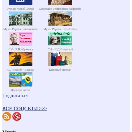
Учение Живой Этики
Сибирское Рериховское Общество
Музей Рериха Новосибирск
Музей Рериха Верх-Уймон
Сайт Б.Н.Абрамова
Сайт Н.Д.Спириной
ИЦ Россазия "Восход"
Книжный магазин
Наследие Алтая
Подписаться
ВСЕ СОЦСЕТИ >>>