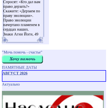
Спросят: «Кто дал вам
право дерзать?»
Скажите: «Дерзаем по
праву эволюции».
Право эволюции
начертано пламенем в
сердцах наших.
Знаки Агни Йоги, 49
"Мочь помочь - счастье"
ПАМЯТНЫЕ ДАТЫ
АВГУСТ 2026
Актуально