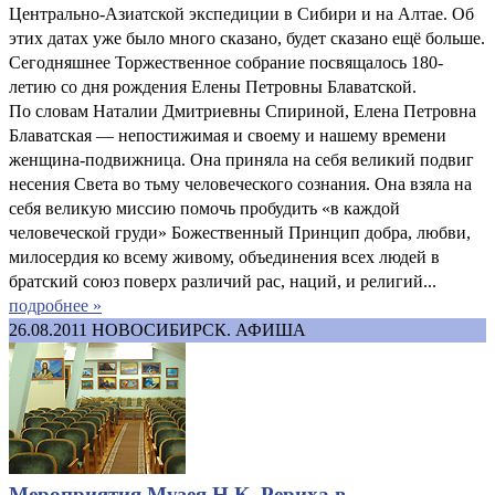
Центрально-Азиатской экспедиции в Сибири и на Алтае. Об
этих датах уже было много сказано, будет сказано ещё больше.
Сегодняшнее Торжественное собрание посвящалось 180-
летию со дня рождения Елены Петровны Блаватской.
По словам Наталии Дмитриевны Спириной, Елена Петровна
Блаватская — непостижимая и своему и нашему времени
женщина-подвижница. Она приняла на себя великий подвиг
несения Света во тьму человеческого сознания. Она взяла на
себя великую миссию помочь пробудить «в каждой
человеческой груди» Божественный Принцип добра, любви,
милосердия ко всему живому, объединения всех людей в
братский союз поверх различий рас, наций, и религий...
подробнее »
26.08.2011
НОВОСИБИРСК. АФИША
Мероприятия Музея Н.К. Рериха в