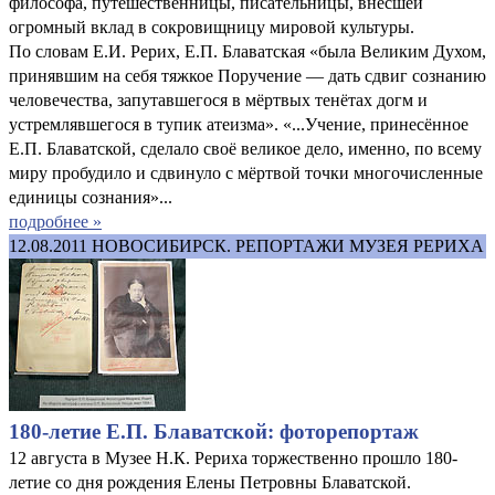
философа, путешественницы, писательницы, внёсшей
огромный вклад в сокровищницу мировой культуры.
По словам Е.И. Рерих, Е.П. Блаватская «была Великим Духом,
принявшим на себя тяжкое Поручение — дать сдвиг сознанию
человечества, запутавшегося в мёртвых тенётах догм и
устремлявшегося в тупик атеизма». «...Учение, принесённое
Е.П. Блаватской, сделало своё великое дело, именно, по всему
миру пробудило и сдвинуло с мёртвой точки многочисленные
единицы сознания»...
подробнее »
12.08.2011
НОВОСИБИРСК. РЕПОРТАЖИ МУЗЕЯ РЕРИХА
180-летие Е.П. Блаватской: фоторепортаж
12 августа в Музее Н.К. Рериха торжественно прошло 180-
летие со дня рождения Елены Петровны Блаватской.