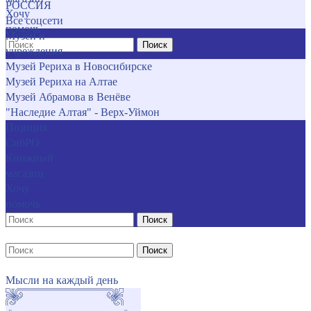
РОССИЯ
Хочу
Все соцсети
помочь
Музеи и
Поиск
учреждения
Музей Рериха в Новосибирске
Музей Рериха на Алтае
Музей Абрамова в Венёве
"Наследие Алтая" - Верх-Уймон
Позиция
СибРО
Книжный
магазин
Хочу
помочь
Поиск
Поиск
Мысли на каждый день