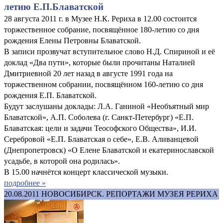
летию Е.П.Блаватской
28 августа 2011 г. в Музее Н.К. Рериха в 12.00 состоится
торжественное собрание, посвящённое 180-летию со дня
рождения Елены Петровны Блаватской.
В записи прозвучат вступительное слово Н.Д. Спириной и её
доклад «Два пути», которые были прочитаны Наталией
Дмитриевной 20 лет назад в августе 1991 года на
торжественном собрании, посвящённом 160-летию со дня
рождения Е.П. Блаватской.
Будут заслушаны доклады: Л.А. Ганиной «Необъятный мир
Блаватской», А.П. Соболева (г. Санкт-Петербург) «Е.П.
Блаватская: цели и задачи Теософского Общества», И.И.
Серебровой «Е.П. Блаватская о себе», Е.В. Аливанцевой
(Днепропетровск) «О Елене Блаватской и екатеринославской
усадьбе, в которой она родилась».
В 15.00 начнётся концерт классической музыки.
подробнее »
20.08.2011
НОВОСИБИРСК. РЕПОРТАЖИ МУЗЕЯ РЕРИХА