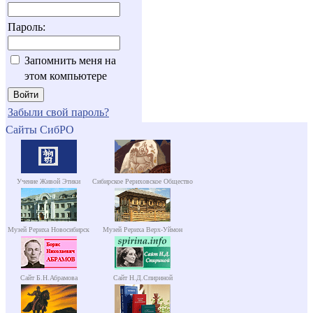
Пароль:
Запомнить меня на
этом компьютере
Забыли свой пароль?
Сайты СибРО
Учение Живой Этики
Сибирское Рериховское Общество
Музей Рериха Новосибирск
Музей Рериха Верх-Уймон
Сайт Б.Н.Абрамова
Сайт Н.Д.Спириной