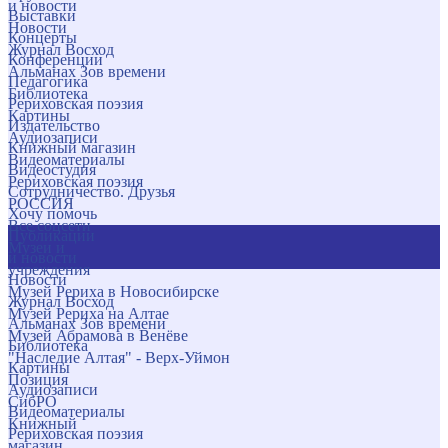
и новости
Выставки
Новости
Концерты
Журнал Восход
Конференции
Альманах Зов времени
Педагогика
Библиотека
Рериховская поэзия
Картины
Издательство
Аудиозаписи
Книжный магазин
Видеоматериалы
Видеостудия
Рериховская поэзия
Сотрудничество. Друзья
РОССИЯ
Хочу помочь
Все соцсети
Публикации
Музеи и
и новости
учреждения
Новости
Музей Рериха в Новосибирске
Журнал Восход
Музей Рериха на Алтае
Альманах Зов времени
Музей Абрамова в Венёве
Библиотека
"Наследие Алтая" - Верх-Уймон
Картины
Позиция
Аудиозаписи
СибРО
Видеоматериалы
Книжный
Рериховская поэзия
магазин