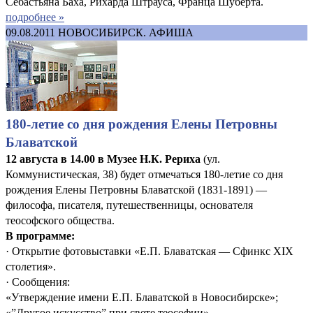
Себастьяна Баха, Рихарда Штрауса, Франца Шуберта.
подробнее »
09.08.2011
НОВОСИБИРСК. АФИША
180-летие со дня рождения Елены Петровны
Блаватской
12 августа в 14.00 в Музее Н.К. Рериха
(ул.
Коммунистическая, 38) будет отмечаться 180-летие со дня
рождения Елены Петровны Блаватской (1831-1891) —
философа, писателя, путешественницы, основателя
теософского общества.
В программе:
· Открытие фотовыставки «Е.П. Блаватская — Сфинкс XIX
столетия».
· Сообщения:
«Утверждение имени Е.П. Блаватской в Новосибирске»;
«”Другое искусство” при свете теософии».