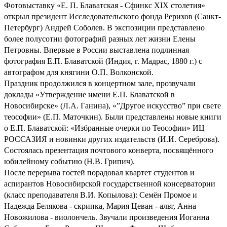
Фотовыставку «Е. П. Блаватская - Сфинкс XIX столетия»
открыл президент Исследовательского фонда Рерихов (Санкт-
Петербург) Андрей Соболев. В экспозиции представлено
более полусотни фотографий разных лет жизни Елены
Петровны. Впервые в России выставлена подлинная
фотография Е.П. Блаватской (Индия, г. Мадрас, 1880 г.) с
автографом для княгини О.П. Волконской.
Праздник продолжился в концертном зале, прозвучали
доклады «Утверждение имени Е.П. Блаватской в
Новосибирске» (Л.А. Ганина), «”Другое искусство” при свете
теософии» (Е.П. Маточкин). Были представлены новые книги
о Е.П. Блаватской: «Избранные очерки по Теософии» ИЦ
РОССАЗИЯ и новинки других издательств (И.И. Сереброва).
Состоялась презентация почтового конверта, посвящённого
юбилейному событию (Н.В. Грипич).
После перерыва гостей порадовал квартет студентов и
аспирантов Новосибирской государственной консерватории
(класс преподавателя В.И. Копылова): Семён Промое и
Надежда Белякова - скрипка, Мария Цеван - альт, Анна
Новожилова - виолончель. Звучали произведения Иоганна