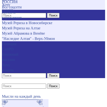
РОССИЯ
Хочу
Все соцсети
помочь
Музеи и
Поиск
учреждения
Музей Рериха в Новосибирске
Музей Рериха на Алтае
Музей Абрамова в Венёве
"Наследие Алтая" - Верх-Уймон
Позиция
СибРО
Книжный
магазин
Хочу
помочь
Поиск
Поиск
Мысли на каждый день