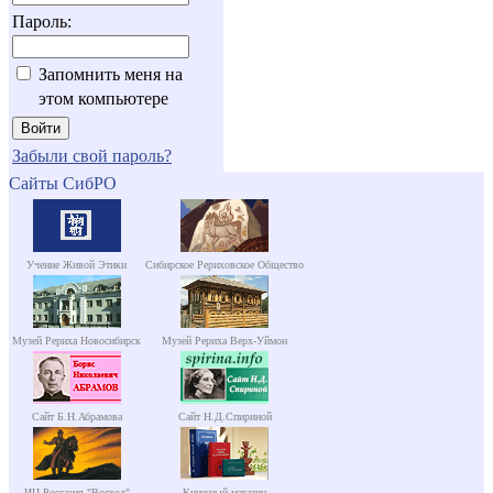
Пароль:
Запомнить меня на
этом компьютере
Забыли свой пароль?
Сайты СибРО
Учение Живой Этики
Сибирское Рериховское Общество
Музей Рериха Новосибирск
Музей Рериха Верх-Уймон
Сайт Б.Н.Абрамова
Сайт Н.Д.Спириной
ИЦ Россазия "Восход"
Книжный магазин