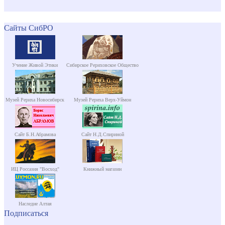
Сайты СибРО
Учение Живой Этики
Сибирское Рериховское Общество
Музей Рериха Новосибирск
Музей Рериха Верх-Уймон
Сайт Б.Н.Абрамова
Сайт Н.Д.Спириной
ИЦ Россазия "Восход"
Книжный магазин
Наследие Алтая
Подписаться