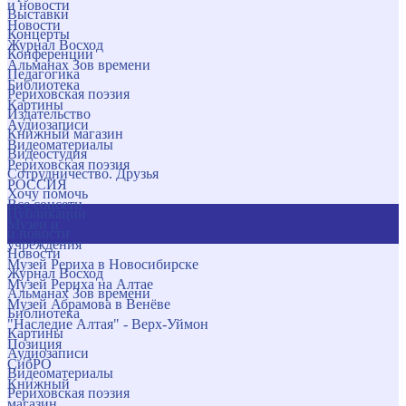
и новости
Выставки
Новости
Концерты
Журнал Восход
Конференции
Альманах Зов времени
Педагогика
Библиотека
Рериховская поэзия
Картины
Издательство
Аудиозаписи
Книжный магазин
Видеоматериалы
Видеостудия
Рериховская поэзия
Сотрудничество. Друзья
РОССИЯ
Хочу помочь
Все соцсети
Публикации
Музеи и
и новости
учреждения
Новости
Музей Рериха в Новосибирске
Журнал Восход
Музей Рериха на Алтае
Альманах Зов времени
Музей Абрамова в Венёве
Библиотека
"Наследие Алтая" - Верх-Уймон
Картины
Позиция
Аудиозаписи
СибРО
Видеоматериалы
Книжный
Рериховская поэзия
магазин