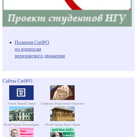
Позиция СибРО
по вопросам
рериховского движения
Сайты СибРО
Учение Живой Этики
Сибирское Рериховское Общество
Музей Рериха Новосибирск
Музей Рериха Верх-Уймон