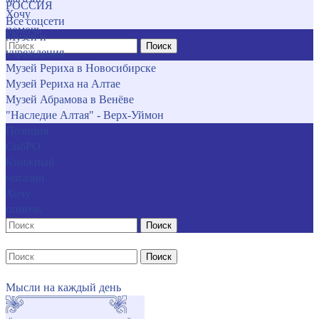
РОССИЯ
Хочу
Все соцсети
помочь
Музеи и
Поиск
учреждения
Музей Рериха в Новосибирске
Музей Рериха на Алтае
Музей Абрамова в Венёве
"Наследие Алтая" - Верх-Уймон
Позиция
СибРО
Книжный
магазин
Хочу
помочь
Поиск
Поиск
Мысли на каждый день