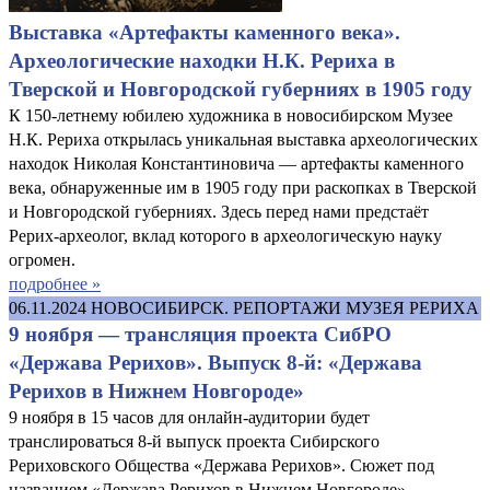
Выставка «Артефакты каменного века».
Археологические находки Н.К. Рериха в
Тверской и Новгородской губерниях в 1905 году
К 150-летнему юбилею художника в новосибирском Музее
Н.К. Рериха открылась уникальная выставка археологических
находок Николая Константиновича — артефакты каменного
века, обнаруженные им в 1905 году при раскопках в Тверской
и Новгородской губерниях. Здесь перед нами предстаёт
Рерих-археолог, вклад которого в археологическую науку
огромен.
подробнее »
06.11.2024
НОВОСИБИРСК. РЕПОРТАЖИ МУЗЕЯ РЕРИХА
9 ноября — трансляция проекта СибРО
«Держава Рерихов». Выпуск 8-й: «Держава
Рерихов в Нижнем Новгороде»
9 ноября в 15 часов для онлайн-аудитории будет
транслироваться 8-й выпуск проекта Сибирского
Рериховского Общества «Держава Рерихов». Сюжет под
названием «Держава Рерихов в Нижнем Новгороде»