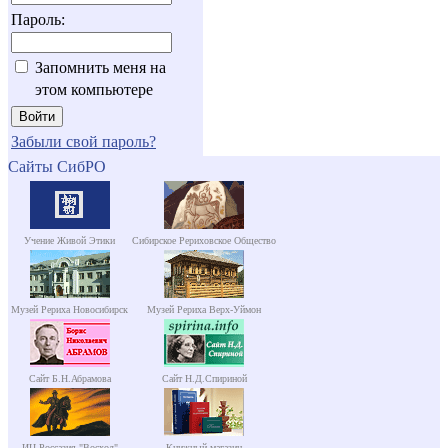
Пароль:
Запомнить меня на
этом компьютере
Забыли свой пароль?
Сайты СибРО
Учение Живой Этики
Сибирское Рериховское Общество
Музей Рериха Новосибирск
Музей Рериха Верх-Уймон
Сайт Б.Н.Абрамова
Сайт Н.Д.Спириной
ИЦ Россазия "Восход"
Книжный магазин