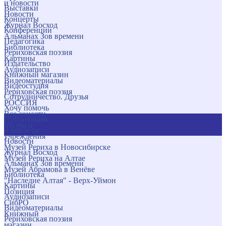
и новости
Выставки
Новости
Концерты
Журнал Восход
Конференции
Альманах Зов времени
Педагогика
Библиотека
Рериховская поэзия
Картины
Издательство
Аудиозаписи
Книжный магазин
Видеоматериалы
Видеостудия
Рериховская поэзия
Сотрудничество. Друзья
РОССИЯ
Хочу помочь
Все соцсети
Публикации
Музеи и
и новости
учреждения
Новости
Музей Рериха в Новосибирске
Журнал Восход
Музей Рериха на Алтае
Альманах Зов времени
Музей Абрамова в Венёве
Библиотека
"Наследие Алтая" - Верх-Уймон
Картины
Позиция
Аудиозаписи
СибРО
Видеоматериалы
Книжный
Рериховская поэзия
магазин