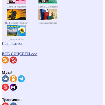
Сайт Б.Н.Абрамова
Сайт Н.Д.Спириной
ИЦ Россазия "Восход"
Книжный магазин
Наследие Алтая
Подписаться
ВСЕ СОЦСЕТИ >>>
Музей
Трансляции