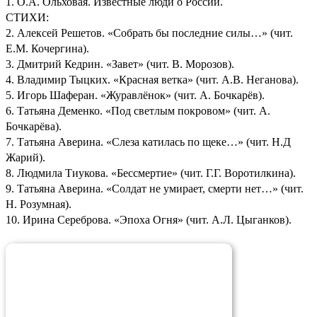
1. О.А. Ольховая. Известные люди о России.
СТИХИ:
2. Алексей Решетов. «Собрать бы последние силы…» (чит.
Е.М. Кочергина).
3. Дмитрий Кедрин. «Завет» (чит. В. Морозов).
4. Владимир Тыцких. «Красная ветка» (чит. А.В. Неганова).
5. Игорь Шаферан. «Журавлёнок» (чит. А. Бочкарёв).
6. Татьяна Деменко. «Под светлым покровом» (чит. А.
Бочкарёва).
7. Татьяна Аверина. «Слеза катилась по щеке…» (чит. Н.Д
Жарий).
8. Людмила Тиукова. «Бессмертие» (чит. Г.Г. Воротилкина).
9. Татьяна Аверина. «Солдат не умирает, смерти нет…» (чит.
Н. Розумная).
10. Ирина Сереброва. «Эпоха Огня» (чит. А.Л. Цыганков).