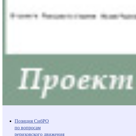
Позиция СибРО
по вопросам
рериховского движения