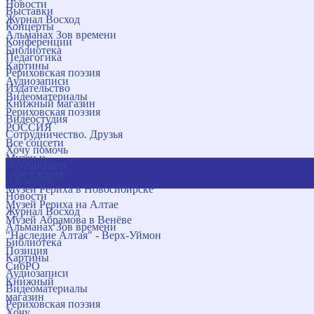
Новости
Выставки
Журнал Восход
Концерты
Альманах Зов времени
Конференции
Библиотека
Педагогика
Картины
Рериховская поэзия
Аудиозаписи
Издательство
Видеоматериалы
Книжный магазин
Рериховская поэзия
Видеостудия
РОССИЯ
Сотрудничество. Друзья
Все соцсети
Хочу помочь
Музеи и
Публикации
учреждения
и новости
Музей Рериха в Новосибирске
Новости
Музей Рериха на Алтае
Журнал Восход
Музей Абрамова в Венёве
Альманах Зов времени
"Наследие Алтая" - Верх-Уймон
Библиотека
Позиция
Картины
СибРО
Аудиозаписи
Книжный
Видеоматериалы
магазин
Рериховская поэзия
Хочу