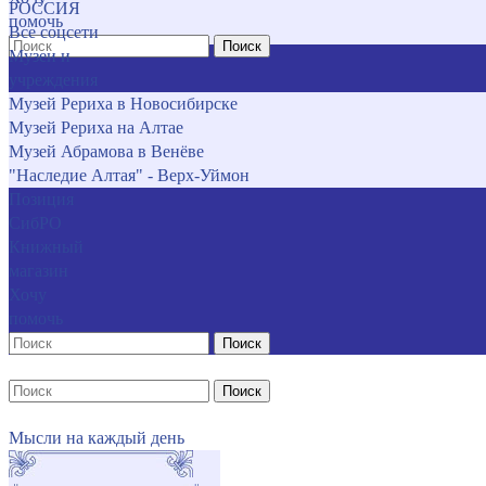
РОССИЯ
помочь
Все соцсети
Поиск
Музеи и
учреждения
Музей Рериха в Новосибирске
Музей Рериха на Алтае
Музей Абрамова в Венёве
"Наследие Алтая" - Верх-Уймон
Позиция
СибРО
Книжный
магазин
Хочу
помочь
Поиск
Поиск
Мысли на каждый день