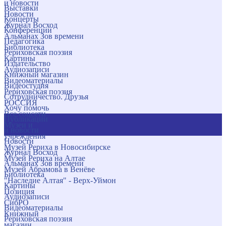
и новости
Выставки
Новости
Концерты
Журнал Восход
Конференции
Альманах Зов времени
Педагогика
Библиотека
Рериховская поэзия
Картины
Издательство
Аудиозаписи
Книжный магазин
Видеоматериалы
Видеостудия
Рериховская поэзия
Сотрудничество. Друзья
РОССИЯ
Хочу помочь
Все соцсети
Публикации
Музеи и
и новости
учреждения
Новости
Музей Рериха в Новосибирске
Журнал Восход
Музей Рериха на Алтае
Альманах Зов времени
Музей Абрамова в Венёве
Библиотека
"Наследие Алтая" - Верх-Уймон
Картины
Позиция
Аудиозаписи
СибРО
Видеоматериалы
Книжный
Рериховская поэзия
магазин