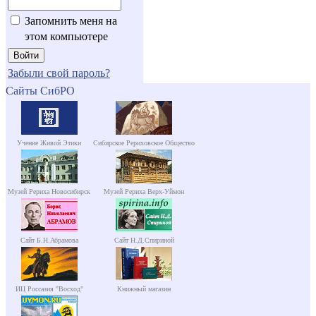
Запомнить меня на
этом компьютере
Забыли свой пароль?
Сайты СибРО
Учение Живой Этики
Сибирское Рериховское Общество
Музей Рериха Новосибирск
Музей Рериха Верх-Уймон
Сайт Б.Н.Абрамова
Сайт Н.Д.Спириной
ИЦ Россазия "Восход"
Книжный магазин