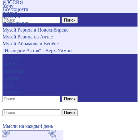
РОССИЯ
Хочу
Все соцсети
помочь
Музеи и
Поиск
учреждения
Музей Рериха в Новосибирске
Музей Рериха на Алтае
Музей Абрамова в Венёве
"Наследие Алтая" - Верх-Уймон
Позиция
СибРО
Книжный
магазин
Хочу
помочь
Поиск
Поиск
Мысли на каждый день