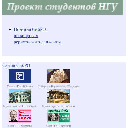
Позиция СибРО
по вопросам
рериховского движения
Сайты СибРО
Учение Живой Этики
Сибирское Рериховское Общество
Музей Рериха Новосибирск
Музей Рериха Верх-Уймон
Сайт Б.Н.Абрамова
Сайт Н.Д.Спириной