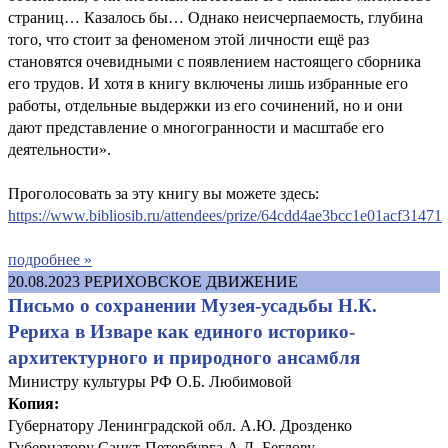
страниц… Казалось бы… Однако неисчерпаемость, глубина
того, что стоит за феноменом этой личности ещё раз
становятся очевидными с появлением настоящего сборника
его трудов. И хотя в книгу включены лишь избранные его
работы, отдельные выдержки из его сочинений, но и они
дают представление о многогранности и масштабе его
деятельности».
Проголосовать за эту книгу вы можете здесь:
https://www.bibliosib.ru/attendees/prize/64cdd4ae3bcc1e01acf31471
подробнее »
20.08.2023
РЕРИХОВСКОЕ ДВИЖЕНИЕ
Письмо о сохранении Музея-усадьбы Н.К.
Рериха в Изваре как единого историко-
архитектурного и природного ансамбля
Министру культуры РФ О.Б. Любимовой
Копия:
Губернатору Ленинградской обл. А.Ю. Дрозденко
Губернатору Санкт-Петербурга А.Д. Беглову