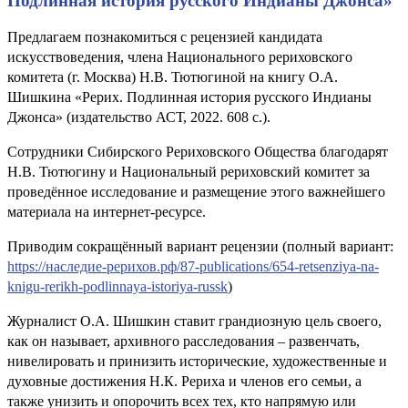
Подлинная история русского Индианы Джонса»
Предлагаем познакомиться с рецензией кандидата
искусствоведения, члена Национального рериховского
комитета (г. Москва) Н.В. Тютюгиной на книгу О.А.
Шишкина «Рерих. Подлинная история русского Индианы
Джонса» (издательство АСТ, 2022. 608 с.).
Сотрудники Сибирского Рериховского Общества благодарят
Н.В. Тютюгину и Национальный рериховский комитет за
проведённое исследование и размещение этого важнейшего
материала на интернет-ресурсе.
Приводим сокращённый вариант рецензии (полный вариант:
https://наследие-рерихов.рф/87-publications/654-retsenziya-na-
knigu-rerikh-podlinnaya-istoriya-russk
)
Журналист О.А. Шишкин ставит грандиозную цель своего,
как он называет, архивного расследования – развенчать,
нивелировать и принизить исторические, художественные и
духовные достижения Н.К. Рериха и членов его семьи, а
также унизить и опорочить всех тех, кто напрямую или