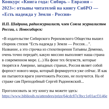
Конкурс «Книга года: Сибирь – Евразия –
2023»: отзывы читателей на книгу СибРО —
«Есть надежда у Земли - Россия»
Н.П. Шадрина, радиожурналист, член Союза журналистов
России, г. Новосибирск:
«В издательстве Сибирского Рериховского Общества вышел
сборник стихов “Есть надежда у Земли — Россия…”.
Название, а это строчка из стихотворения Татьяны Деменко,
очень точно передаёт, какую миссию выполняет наша страна
в современном мире. (...) На фоне тех безумств, которые
творятся в Америке, западных странах, Россия являет собой
форпост нового мира, который формируется уже сейчас. И как
ни пытаются враги уничтожить Россию, не получится. На её
страже сам Преподобный Сергей Радонежский...
Проголосовать за эту книгу вы можете здесь:
https://www.bibliosib.ru/attendees/prize/64cdc87e3bcc1e01acf3146e