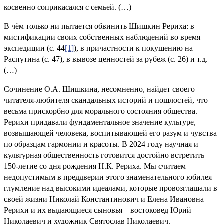
косвенно соприкасался с семьей. (…)
В чём только ни пытается обвинить Шишкин Рериха: в
мистификации своих собственных наблюдений во время
экспедиции (с. 44
[1]
), в причастности к покушению на
Распутина (с. 47), в вывозе ценностей за рубеж (с. 26) и т.д.
(…)
Сочинение О.А. Шишкина, несомненно, найдет своего
читателя-любителя скандальных историй и пошлостей, что
весьма прискорбно для морального состояния общества.
Рерихи придавали фундаментальное значение культуре,
возвышающей человека, воспитывающей его разум и чувства
по образцам гармонии и красоты. В 2024 году научная и
культурная общественность готовится достойно встретить
150-летие со дня рождения Н.К. Рериха. Мы считаем
недопустимым в преддверии этого знаменательного юбилея
глумление над высокими идеалами, которые провозглашали в
своей жизни Николай Константинович и Елена Ивановна
Рерихи и их выдающиеся сыновья – востоковед Юрий
Николаевич и художник Святослав Николаевич.