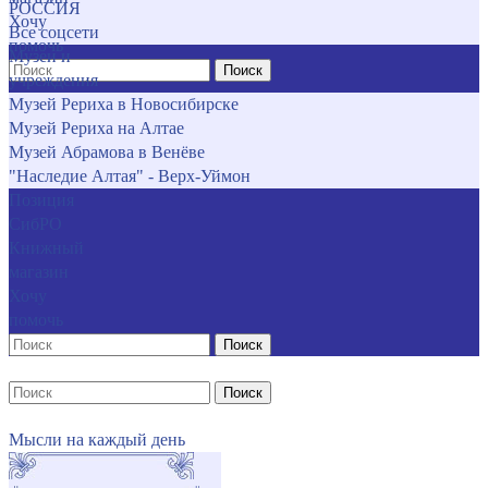
РОССИЯ
Хочу
Все соцсети
помочь
Музеи и
Поиск
учреждения
Музей Рериха в Новосибирске
Музей Рериха на Алтае
Музей Абрамова в Венёве
"Наследие Алтая" - Верх-Уймон
Позиция
СибРО
Книжный
магазин
Хочу
помочь
Поиск
Поиск
Мысли на каждый день