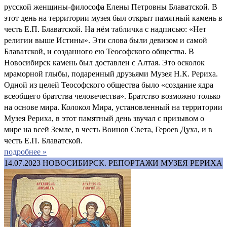
русской женщины-философа Елены Петровны Блаватской. В
этот день на территории музея был открыт памятный камень в
честь Е.П. Блаватской. На нём табличка с надписью: «Нет
религии выше Истины». Эти слова были девизом и самой
Блаватской, и созданного ею Теософского общества. В
Новосибирск камень был доставлен с Алтая. Это осколок
мраморной глыбы, подаренный друзьями Музея Н.К. Рериха.
Одной из целей Теософского общества было «создание ядра
всеобщего братства человечества». Братство возможно только
на основе мира. Колокол Мира, установленный на территории
Музея Рериха, в этот памятный день звучал с призывом о
мире на всей Земле, в честь Воинов Света, Героев Духа, и в
честь Е.П. Блаватской.
подробнее »
14.07.2023
НОВОСИБИРСК. РЕПОРТАЖИ МУЗЕЯ РЕРИХА