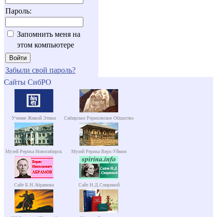
Пароль:
Запомнить меня на
этом компьютере
Забыли свой пароль?
Сайты СибРО
Учение Живой Этики
Сибирское Рериховское Общество
Музей Рериха Новосибирск
Музей Рериха Верх-Уймон
Сайт Б.Н.Абрамова
Сайт Н.Д.Спириной