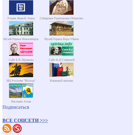
Учение Живой Этики
Сибирское Рериховское Общество
Музей Рериха Новосибирск
Музей Рериха Верх-Уймон
Сайт Б.Н.Абрамова
Сайт Н.Д.Спириной
ИЦ Россазия "Восход"
Книжный магазин
Наследие Алтая
Подписаться
ВСЕ СОЦСЕТИ >>>