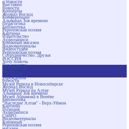
и новости
Выставки
Новости
Концерты
Журнал Восход
Конференции
Альманах Зов времени
Педагогика
Библиотека
Рериховская поэзия
Картины
Издательство
Аудиозаписи
Книжный магазин
Видеоматериалы
Видеостудия
Рериховская поэзия
Сотрудничество. Друзья
РОССИЯ
Хочу помочь
Все соцсети
Публикации
Музеи и
и новости
учреждения
Новости
Музей Рериха в Новосибирске
Журнал Восход
Музей Рериха на Алтае
Альманах Зов времени
Музей Абрамова в Венёве
Библиотека
"Наследие Алтая" - Верх-Уймон
Картины
Позиция
Аудиозаписи
СибРО
Видеоматериалы
Книжный
Рериховская поэзия
магазин