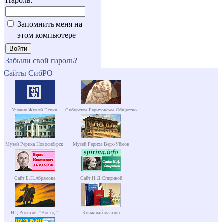
Пароль:
Запомнить меня на
этом компьютере
Забыли свой пароль?
Сайты СибРО
Учение Живой Этики
Сибирское Рериховское Общество
Музей Рериха Новосибирск
Музей Рериха Верх-Уймон
Сайт Б.Н.Абрамова
Сайт Н.Д.Спириной
ИЦ Россазия "Восход"
Книжный магазин