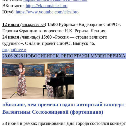
ВКонтакте:
https://vk.com/telesibro
Ютуб:
https://www.youtube.com/telesibro
12 июля
(
воскресенье
)
1
5:00
Рубрика «Видеоархив СибРО».
Героика Франции в творчестве Н.К. Рериха. Лекция.
24 июля
(пятница
)
15:00
«Россия — страна великого
будущего». Онлайн-проект СибРО. Выпуск 46.
подробнее »
28.06.2026
НОВОСИБИРСК. РЕПОРТАЖИ МУЗЕЯ РЕРИХА
«Больше, чем времена года»: авторский концерт
Валентины Соложенцевой (фортепиано)
28 июня в рамках празднования Дня города состоялся концерт