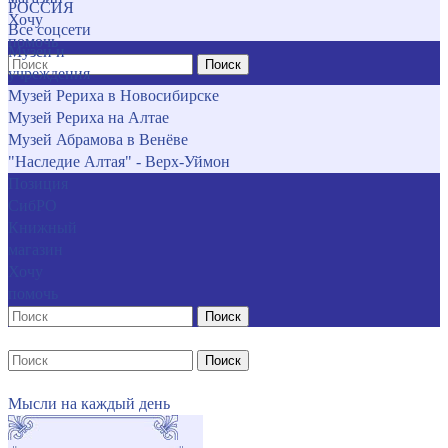
РОССИЯ
Хочу
Все соцсети
помочь
Музеи и
Поиск
учреждения
Музей Рериха в Новосибирске
Музей Рериха на Алтае
Музей Абрамова в Венёве
"Наследие Алтая" - Верх-Уймон
Позиция
СибРО
Книжный
магазин
Хочу
помочь
Поиск
Поиск
Мысли на каждый день