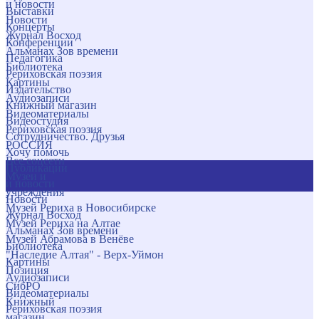
и новости
Выставки
Новости
Концерты
Журнал Восход
Конференции
Альманах Зов времени
Педагогика
Библиотека
Рериховская поэзия
Картины
Издательство
Аудиозаписи
Книжный магазин
Видеоматериалы
Видеостудия
Рериховская поэзия
Сотрудничество. Друзья
РОССИЯ
Хочу помочь
Все соцсети
Публикации
Музеи и
и новости
учреждения
Новости
Музей Рериха в Новосибирске
Журнал Восход
Музей Рериха на Алтае
Альманах Зов времени
Музей Абрамова в Венёве
Библиотека
"Наследие Алтая" - Верх-Уймон
Картины
Позиция
Аудиозаписи
СибРО
Видеоматериалы
Книжный
Рериховская поэзия
магазин