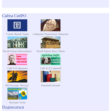
Сайты СибРО
Учение Живой Этики
Сибирское Рериховское Общество
Музей Рериха Новосибирск
Музей Рериха Верх-Уймон
Сайт Б.Н.Абрамова
Сайт Н.Д.Спириной
ИЦ Россазия "Восход"
Книжный магазин
Наследие Алтая
Подписаться