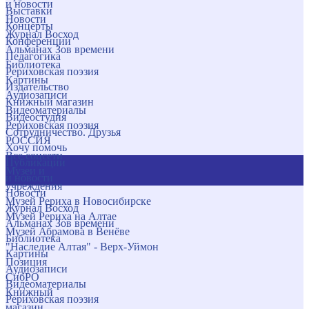
и новости
Выставки
Новости
Концерты
Журнал Восход
Конференции
Альманах Зов времени
Педагогика
Библиотека
Рериховская поэзия
Картины
Издательство
Аудиозаписи
Книжный магазин
Видеоматериалы
Видеостудия
Рериховская поэзия
Сотрудничество. Друзья
РОССИЯ
Хочу помочь
Все соцсети
Публикации
Музеи и
и новости
учреждения
Новости
Музей Рериха в Новосибирске
Журнал Восход
Музей Рериха на Алтае
Альманах Зов времени
Музей Абрамова в Венёве
Библиотека
"Наследие Алтая" - Верх-Уймон
Картины
Позиция
Аудиозаписи
СибРО
Видеоматериалы
Книжный
Рериховская поэзия
магазин