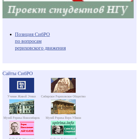
Позиция СибРО
по вопросам
рериховского движения
Сайты СибРО
Учение Живой Этики
Сибирское Рериховское Общество
Музей Рериха Новосибирск
Музей Рериха Верх-Уймон