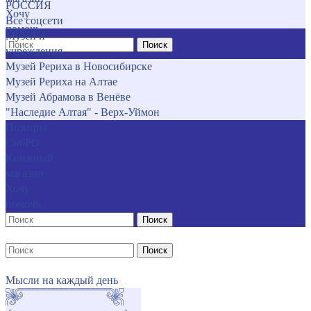
РОССИЯ
Хочу
Все соцсети
помочь
Музеи и
Поиск
учреждения
Музей Рериха в Новосибирске
Музей Рериха на Алтае
Музей Абрамова в Венёве
"Наследие Алтая" - Верх-Уймон
Позиция
СибРО
Книжный
магазин
Хочу
помочь
Поиск
Поиск
Мысли на каждый день