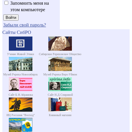
Запомнить меня на
этом компьютере
Забыли свой пароль?
Сайты СибРО
Учение Живой Этики
Сибирское Рериховское Общество
Музей Рериха Новосибирск
Музей Рериха Верх-Уймон
Сайт Б.Н.Абрамова
Сайт Н.Д.Спириной
ИЦ Россазия "Восход"
Книжный магазин