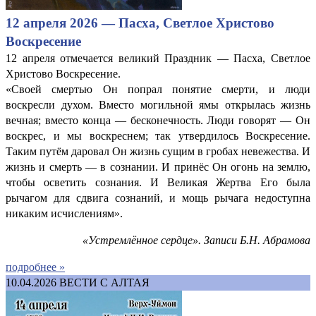
12 апреля 2026 — Пасха, Светлое Христово
Воскресение
12 апреля отмечается великий Праздник — Пасха, Светлое
Христово Воскресение.
«Своей смертью Он попрал понятие смерти, и люди
воскресли духом. Вместо могильной ямы открылась жизнь
вечная; вместо конца — бесконечность. Люди говорят — Он
воскрес, и мы воскреснем; так утвердилось Воскресение.
Таким путём даровал Он жизнь сущим в гробах невежества. И
жизнь и смерть — в сознании. И принёс Он огонь на землю,
чтобы осветить сознания. И Великая Жертва Его была
рычагом для сдвига сознаний, и мощь рычага недоступна
никаким исчислениям».
«Устремлённое сердце». Записи Б.Н. Абрамова
подробнее »
10.04.2026
ВЕСТИ С АЛТАЯ