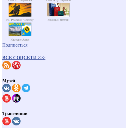
Сайт Б.Н.Абрамова
Сайт Н.Д.Спириной
ИЦ Россазия "Восход"
Книжный магазин
Наследие Алтая
Подписаться
ВСЕ СОЦСЕТИ >>>
Музей
Трансляции