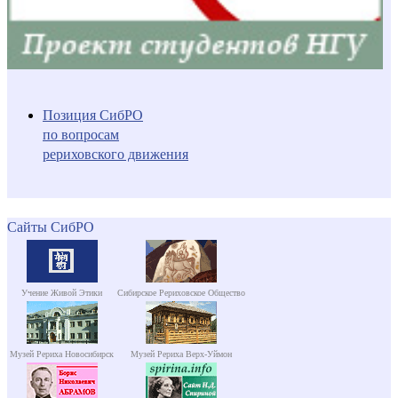
Позиция СибРО
по вопросам
рериховского движения
Сайты СибРО
Учение Живой Этики
Сибирское Рериховское Общество
Музей Рериха Новосибирск
Музей Рериха Верх-Уймон