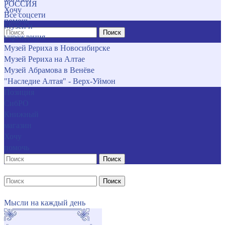
РОССИЯ
Хочу
Все соцсети
помочь
Музеи и
Поиск
учреждения
Музей Рериха в Новосибирске
Музей Рериха на Алтае
Музей Абрамова в Венёве
"Наследие Алтая" - Верх-Уймон
Позиция
СибРО
Книжный
магазин
Хочу
помочь
Поиск
Поиск
Мысли на каждый день