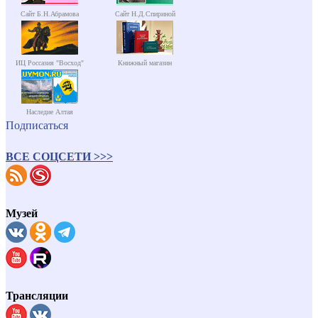
Сайт Б.Н.Абрамова
Сайт Н.Д.Спириной
ИЦ Россазия "Восход"
Книжный магазин
Наследие Алтая
Подписаться
ВСЕ СОЦСЕТИ >>>
Музей
Трансляции