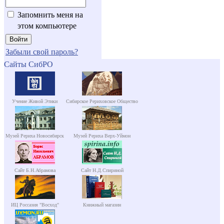
Запомнить меня на
этом компьютере
Забыли свой пароль?
Сайты СибРО
Учение Живой Этики
Сибирское Рериховское Общество
Музей Рериха Новосибирск
Музей Рериха Верх-Уймон
Сайт Б.Н.Абрамова
Сайт Н.Д.Спириной
ИЦ Россазия "Восход"
Книжный магазин