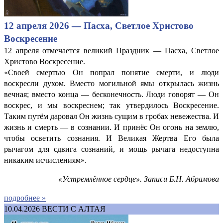
12 апреля 2026 — Пасха, Светлое Христово
Воскресение
12 апреля отмечается великий Праздник — Пасха, Светлое
Христово Воскресение.
«Своей смертью Он попрал понятие смерти, и люди
воскресли духом. Вместо могильной ямы открылась жизнь
вечная; вместо конца — бесконечность. Люди говорят — Он
воскрес, и мы воскреснем; так утвердилось Воскресение.
Таким путём даровал Он жизнь сущим в гробах невежества. И
жизнь и смерть — в сознании. И принёс Он огонь на землю,
чтобы осветить сознания. И Великая Жертва Его была
рычагом для сдвига сознаний, и мощь рычага недоступна
никаким исчислениям».
«Устремлённое сердце». Записи Б.Н. Абрамова
подробнее »
10.04.2026
ВЕСТИ С АЛТАЯ