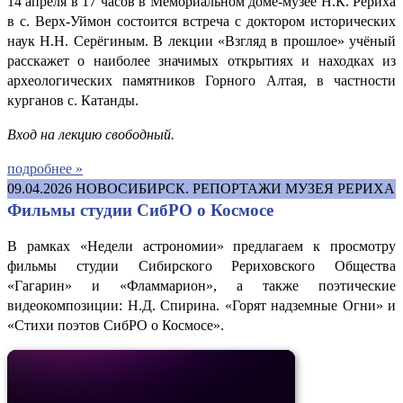
14 апреля в 17 часов в Мемориальном доме-музее Н.К. Рериха
в с. Верх-Уймон состоится встреча с доктором исторических
наук Н.Н. Серёгиным. В лекции «Взгляд в прошлое» учёный
расскажет о наиболее значимых открытиях и находках из
археологических памятников Горного Алтая, в частности
курганов с. Катанды.
Вход на лекцию свободный.
подробнее »
09.04.2026
НОВОСИБИРСК. РЕПОРТАЖИ МУЗЕЯ РЕРИХА
Фильмы студии СибРО о Космосе
В рамках «Недели астрономии» предлагаем к просмотру
фильмы студии Сибирского Рериховского Общества
«Гагарин» и «Фламмарион», а также поэтические
видеокомпозиции: Н.Д. Спирина. «Горят надземные Огни» и
«Стихи поэтов СибРО о Космосе».