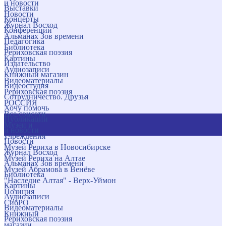
и новости
Выставки
Новости
Концерты
Журнал Восход
Конференции
Альманах Зов времени
Педагогика
Библиотека
Рериховская поэзия
Картины
Издательство
Аудиозаписи
Книжный магазин
Видеоматериалы
Видеостудия
Рериховская поэзия
Сотрудничество. Друзья
РОССИЯ
Хочу помочь
Все соцсети
Публикации
Музеи и
и новости
учреждения
Новости
Музей Рериха в Новосибирске
Журнал Восход
Музей Рериха на Алтае
Альманах Зов времени
Музей Абрамова в Венёве
Библиотека
"Наследие Алтая" - Верх-Уймон
Картины
Позиция
Аудиозаписи
СибРО
Видеоматериалы
Книжный
Рериховская поэзия
магазин