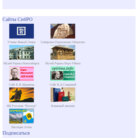
Сайты СибРО
Учение Живой Этики
Сибирское Рериховское Общество
Музей Рериха Новосибирск
Музей Рериха Верх-Уймон
Сайт Б.Н.Абрамова
Сайт Н.Д.Спириной
ИЦ Россазия "Восход"
Книжный магазин
Наследие Алтая
Подписаться