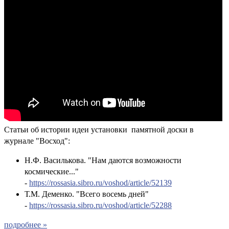
Статьи об истории идеи установки памятной доски в
журнале "Восход":
Н.Ф. Василькова. "Нам даются возможности
космические..."
-
https://rossasia.sibro.ru/voshod/article/52139
Т.М. Деменко. "Всего восемь дней"
-
https://rossasia.sibro.ru/voshod/article/52288
подробнее »