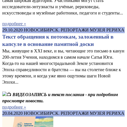
самая широкая аудитория. Участниками могут стать
исследователи-энтузиасты и учёные, рериховеды,
искусствоведы и музейные работники, педагоги и студенты...
подробнее »
29.10.2020
НОВОСИБИРСК. РЕПОРТАЖИ МУЗЕЯ РЕРИХА
Текст обращения к потомкам, заложенный в
капсуле в основание памятной доски
Мы, живущие в XXI веке, и вы, читающие это письмо в канун
200-летия Учения, находимся в самом начале Сатья Юги.
Когда-то на нашей многострадальной Земле установится
Эпоха справедливости и братства — вы на столетие ближе к
этому времени, и когда уже явно ощутимы шаги Новой
Эпохи...
ВИДЕОЗАПИСЬ и текст послания - при подробном
просмотре новости.
подробнее »
20.04.2020
НОВОСИБИРСК. РЕПОРТАЖИ МУЗЕЯ РЕРИХА