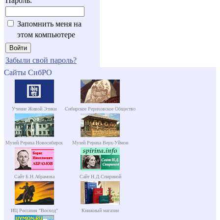
Пароль:
Запомнить меня на
этом компьютере
Забыли свой пароль?
Сайты СибРО
Учение Живой Этики
Сибирское Рериховское Общество
Музей Рериха Новосибирск
Музей Рериха Верх-Уймон
Сайт Б.Н.Абрамова
Сайт Н.Д.Спириной
ИЦ Россазия "Восход"
Книжный магазин