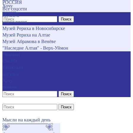
РОССИЯ
Хочу
Все соцсети
помочь
Музеи и
Поиск
учреждения
Музей Рериха в Новосибирске
Музей Рериха на Алтае
Музей Абрамова в Венёве
"Наследие Алтая" - Верх-Уймон
Позиция
СибРО
Книжный
магазин
Хочу
помочь
Поиск
Поиск
Мысли на каждый день