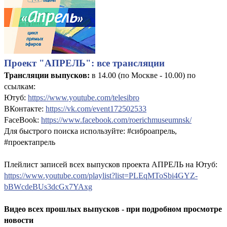
Проект "АПРЕЛЬ": все трансляции
Трансляции выпусков:
в 14.00 (по Москве - 10.00) по
ссылкам:
Ютуб:
https://www.youtube.com/telesibro
ВКонтакте:
https://vk.com/event172502533
FaceBook:
https://www.facebook.com/roerichmuseumnsk/
Для быстрого поиска используйте: #сиброапрель,
#проектапрель
Плейлист записей всех выпусков проекта АПРЕЛЬ на Ютуб:
https://www.youtube.com/playlist?list=PLEqMToSbi4GYZ-
bBWcdeBUs3dcGx7YAxg
Видео всех прошлых выпусков - при подробном просмотре
новости