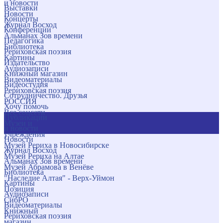
и новости
Выставки
Новости
Концерты
Журнал Восход
Конференции
Альманах Зов времени
Педагогика
Библиотека
Рериховская поэзия
Картины
Издательство
Аудиозаписи
Книжный магазин
Видеоматериалы
Видеостудия
Рериховская поэзия
Сотрудничество. Друзья
РОССИЯ
Хочу помочь
Все соцсети
Публикации
Музеи и
и новости
учреждения
Новости
Музей Рериха в Новосибирске
Журнал Восход
Музей Рериха на Алтае
Альманах Зов времени
Музей Абрамова в Венёве
Библиотека
"Наследие Алтая" - Верх-Уймон
Картины
Позиция
Аудиозаписи
СибРО
Видеоматериалы
Книжный
Рериховская поэзия
магазин