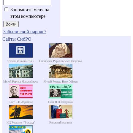
Запомнить меня на
этом компьютере
Забыли свой пароль?
Сайты СибРО
Учение Живой Этики
Сибирское Рериховское Общество
Музей Рериха Новосибирск
Музей Рериха Верх-Уймон
Сайт Б.Н.Абрамова
Сайт Н.Д.Спириной
ИЦ Россазия "Восход"
Книжный магазин