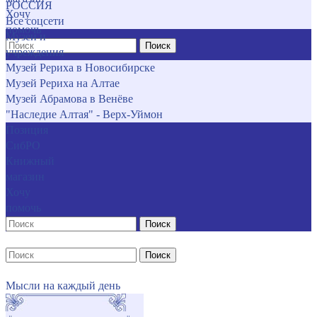
РОССИЯ
Хочу
Все соцсети
помочь
Музеи и
Поиск
учреждения
Музей Рериха в Новосибирске
Музей Рериха на Алтае
Музей Абрамова в Венёве
"Наследие Алтая" - Верх-Уймон
Позиция
СибРО
Книжный
магазин
Хочу
помочь
Поиск
Поиск
Мысли на каждый день