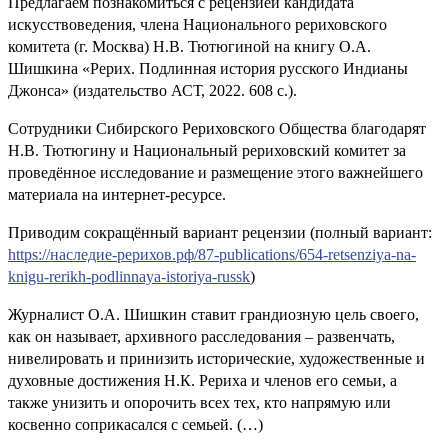
Предлагаем познакомиться с рецензией кандидата
искусствоведения, члена Национального рериховского
комитета (г. Москва) Н.В. Тютюгиной на книгу О.А.
Шишкина «Рерих. Подлинная история русского Индианы
Джонса» (издательство АСТ, 2022. 608 с.).
Сотрудники Сибирского Рериховского Общества благодарят
Н.В. Тютюгину и Национальный рериховский комитет за
проведённое исследование и размещение этого важнейшего
материала на интернет-ресурсе.
Приводим сокращённый вариант рецензии (полный вариант:
https://наследие-рерихов.рф/87-publications/654-retsenziya-na-
knigu-rerikh-podlinnaya-istoriya-russk
)
Журналист О.А. Шишкин ставит грандиозную цель своего,
как он называет, архивного расследования – развенчать,
нивелировать и принизить исторические, художественные и
духовные достижения Н.К. Рериха и членов его семьи, а
также унизить и опорочить всех тех, кто напрямую или
косвенно соприкасался с семьей. (…)