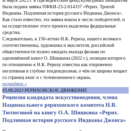
В марте 2023 г. в Президентский фонд культурных инициатив
была подана заявка ПФКИ-23-2-014337 «Рерих. Тропой
Индианы. Подлинная история русского Индианы Джонса».
Как стало известно, эта заявка вошла в число победителей, и
на осуществление этого проекта выделены федеральные
средства.
Следовательно, к 150-летию Н.К. Рериха, нашего великого
соотечественника, художника и мыслителя, российской
общественности нужно ожидать выхода фильма по
одноимённой книге О. Шишкина (2022 г.), позиция которого
по отношению к Н.К. Рериху известна как откровенно
негативная и глубоко тенденциозная, о чём он широко вещает
со страниц книг и с телевизионного экрана.
подробнее »
05.09.2023
РЕРИХОВСКОЕ ДВИЖЕНИЕ
Рецензия кандидата искусствоведения, члена
Национального рериховского комитета Н.В.
Тютюгиной на книгу О.А. Шишкина «Рерих.
Подлинная история русского Индианы Джонса»