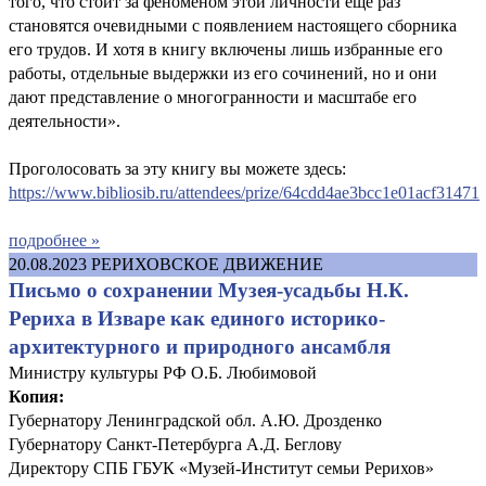
того, что стоит за феноменом этой личности ещё раз
становятся очевидными с появлением настоящего сборника
его трудов. И хотя в книгу включены лишь избранные его
работы, отдельные выдержки из его сочинений, но и они
дают представление о многогранности и масштабе его
деятельности».
Проголосовать за эту книгу вы можете здесь:
https://www.bibliosib.ru/attendees/prize/64cdd4ae3bcc1e01acf31471
подробнее »
20.08.2023
РЕРИХОВСКОЕ ДВИЖЕНИЕ
Письмо о сохранении Музея-усадьбы Н.К.
Рериха в Изваре как единого историко-
архитектурного и природного ансамбля
Министру культуры РФ О.Б. Любимовой
Копия:
Губернатору Ленинградской обл. А.Ю. Дрозденко
Губернатору Санкт-Петербурга А.Д. Беглову
Директору СПБ ГБУК «Музей-Институт семьи Рерихов»