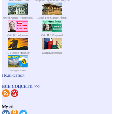
Учение Живой Этики
Сибирское Рериховское Общество
Музей Рериха Новосибирск
Музей Рериха Верх-Уймон
Сайт Б.Н.Абрамова
Сайт Н.Д.Спириной
ИЦ Россазия "Восход"
Книжный магазин
Наследие Алтая
Подписаться
ВСЕ СОЦСЕТИ >>>
Музей