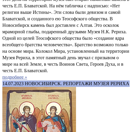
честь Е.П. Блаватской. На нём табличка с надписью: «Нет
религии выше Истины». Эти слова были девизом и самой
Блаватской, и созданного ею Теософского общества. В
Новосибирск камень был доставлен с Алтая. Это осколок
мраморной глыбы, подаренный друзьями Музея Н.К. Рериха.
Одной из целей Теософского общества было «создание ядра
всеобщего братства человечества». Братство возможно только
на основе мира. Колокол Мира, установленный на территории
Музея Рериха, в этот памятный день звучал с призывом о
мире на всей Земле, в честь Воинов Света, Героев Духа, и в
честь Е.П. Блаватской.
подробнее »
14.07.2023
НОВОСИБИРСК. РЕПОРТАЖИ МУЗЕЯ РЕРИХА