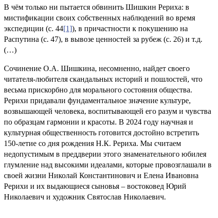
В чём только ни пытается обвинить Шишкин Рериха: в
мистификации своих собственных наблюдений во время
экспедиции (с. 44
[1]
), в причастности к покушению на
Распутина (с. 47), в вывозе ценностей за рубеж (с. 26) и т.д.
(…)
Сочинение О.А. Шишкина, несомненно, найдет своего
читателя-любителя скандальных историй и пошлостей, что
весьма прискорбно для морального состояния общества.
Рерихи придавали фундаментальное значение культуре,
возвышающей человека, воспитывающей его разум и чувства
по образцам гармонии и красоты. В 2024 году научная и
культурная общественность готовится достойно встретить
150-летие со дня рождения Н.К. Рериха. Мы считаем
недопустимым в преддверии этого знаменательного юбилея
глумление над высокими идеалами, которые провозглашали в
своей жизни Николай Константинович и Елена Ивановна
Рерихи и их выдающиеся сыновья – востоковед Юрий
Николаевич и художник Святослав Николаевич.