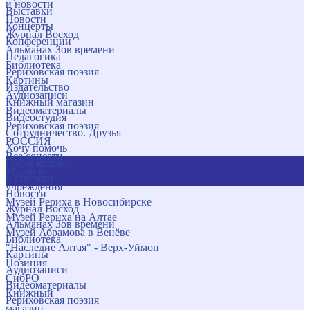
и новости
Выставки
Новости
Концерты
Журнал Восход
Конференции
Альманах Зов времени
Педагогика
Библиотека
Рериховская поэзия
Картины
Издательство
Аудиозаписи
Книжный магазин
Видеоматериалы
Видеостудия
Рериховская поэзия
Сотрудничество. Друзья
РОССИЯ
Хочу помочь
Все соцсети
Публикации
Музеи и
и новости
учреждения
Новости
Музей Рериха в Новосибирске
Журнал Восход
Музей Рериха на Алтае
Альманах Зов времени
Музей Абрамова в Венёве
Библиотека
"Наследие Алтая" - Верх-Уймон
Картины
Позиция
Аудиозаписи
СибРО
Видеоматериалы
Книжный
Рериховская поэзия
магазин