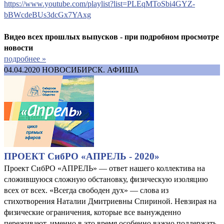
https://www.youtube.com/playlist?list=PLEqMToSbi4GYZ-
bBWcdeBUs3dcGx7YAxg
Видео всех прошлых выпусков - при подробном просмотре
новости
подробнее »
04.04.2020
НОВОСИБИРСК. АФИША
ПРОЕКТ СибРО «АПРЕЛЬ - 2020»
Проект СибРО «АПРЕЛЬ» — ответ нашего коллектива на
сложившуюся сложную обстановку, физическую изоляцию
всех от всех. «Всегда свободен дух» — слова из
стихотворения Наталии Дмитриевны Спириной. Невзирая на
физические ограничения, которые все вынужденно
переживают, именно в это время особенно важно поддержать