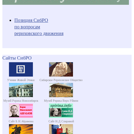
Позиция СибРО
по вопросам
рериховского движения
Сайты СибРО
Учение Живой Этики
Сибирское Рериховское Общество
Музей Рериха Новосибирск
Музей Рериха Верх-Уймон
Сайт Б.Н.Абрамова
Сайт Н.Д.Спириной