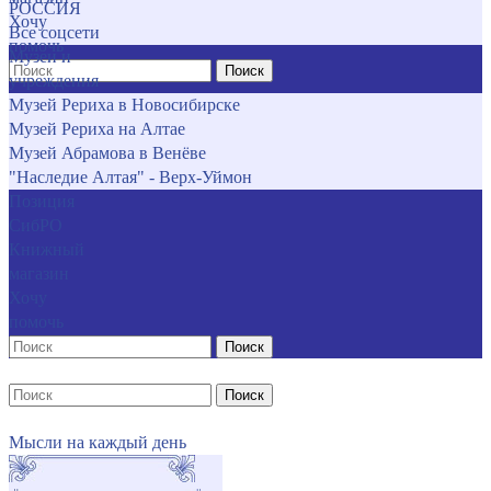
РОССИЯ
Хочу
Все соцсети
помочь
Музеи и
Поиск
учреждения
Музей Рериха в Новосибирске
Музей Рериха на Алтае
Музей Абрамова в Венёве
"Наследие Алтая" - Верх-Уймон
Позиция
СибРО
Книжный
магазин
Хочу
помочь
Поиск
Поиск
Мысли на каждый день