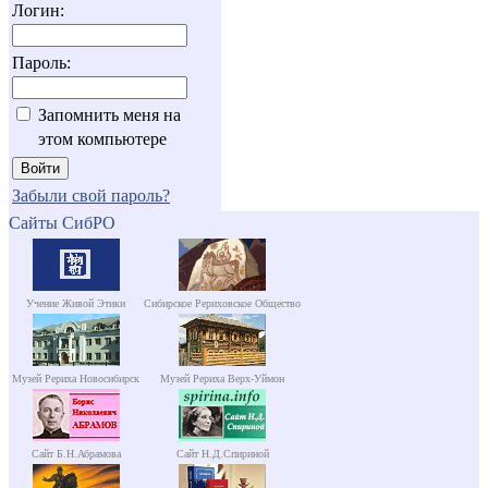
Логин:
Пароль:
Запомнить меня на
этом компьютере
Забыли свой пароль?
Сайты СибРО
Учение Живой Этики
Сибирское Рериховское Общество
Музей Рериха Новосибирск
Музей Рериха Верх-Уймон
Сайт Б.Н.Абрамова
Сайт Н.Д.Спириной