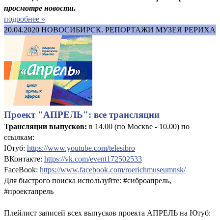
просмотре новости.
подробнее »
20.04.2020
НОВОСИБИРСК. РЕПОРТАЖИ МУЗЕЯ РЕРИХА
Проект "АПРЕЛЬ": все трансляции
Трансляции выпусков:
в 14.00 (по Москве - 10.00) по
ссылкам:
Ютуб:
https://www.youtube.com/telesibro
ВКонтакте:
https://vk.com/event172502533
FaceBook:
https://www.facebook.com/roerichmuseumnsk/
Для быстрого поиска используйте: #сиброапрель,
#проектапрель
Плейлист записей всех выпусков проекта АПРЕЛЬ на Ютуб: