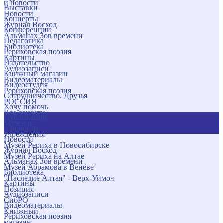
и новости
Выставки
Новости
Концерты
Журнал Восход
Конференции
Альманах Зов времени
Педагогика
Библиотека
Рериховская поэзия
Картины
Издательство
Аудиозаписи
Книжный магазин
Видеоматериалы
Видеостудия
Рериховская поэзия
Сотрудничество. Друзья
РОССИЯ
Хочу помочь
Все соцсети
Публикации
Музеи и
и новости
учреждения
Новости
Музей Рериха в Новосибирске
Журнал Восход
Музей Рериха на Алтае
Альманах Зов времени
Музей Абрамова в Венёве
Библиотека
"Наследие Алтая" - Верх-Уймон
Картины
Позиция
Аудиозаписи
СибРО
Видеоматериалы
Книжный
Рериховская поэзия
магазин