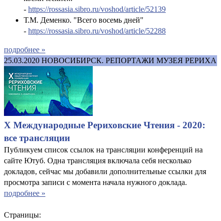
-
https://rossasia.sibro.ru/voshod/article/52139
Т.М. Деменко. "Всего восемь дней"
-
https://rossasia.sibro.ru/voshod/article/52288
подробнее »
25.03.2020
НОВОСИБИРСК. РЕПОРТАЖИ МУЗЕЯ РЕРИХА
X Международные Рериховские Чтения - 2020:
все трансляции
Публикуем список ссылок на трансляции конференций на
сайте Ютуб. Одна трансляция включала себя несколько
докладов, сейчас мы добавили дополнительные ссылки для
просмотра записи с момента начала нужного доклада.
подробнее »
Страницы: