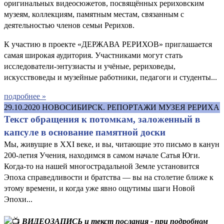
оригинальных видеосюжетов, посвящённых рериховским
музеям, коллекциям, памятным местам, связанным с
деятельностью членов семьи Рерихов.
К участию в проекте «ДЕРЖАВА РЕРИХОВ» приглашается
самая широкая аудитория. Участниками могут стать
исследователи-энтузиасты и учёные, рериховеды,
искусствоведы и музейные работники, педагоги и студенты...
подробнее »
29.10.2020
НОВОСИБИРСК. РЕПОРТАЖИ МУЗЕЯ РЕРИХА
Текст обращения к потомкам, заложенный в
капсуле в основание памятной доски
Мы, живущие в XXI веке, и вы, читающие это письмо в канун
200-летия Учения, находимся в самом начале Сатья Юги.
Когда-то на нашей многострадальной Земле установится
Эпоха справедливости и братства — вы на столетие ближе к
этому времени, и когда уже явно ощутимы шаги Новой
Эпохи...
ВИДЕОЗАПИСЬ и текст послания - при подробном