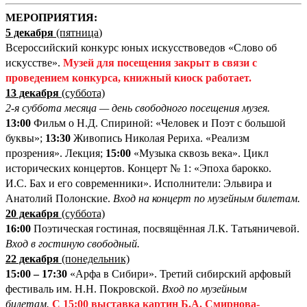
М
ЕРОПРИЯТИЯ:
5 декабря
(пятница
)
Всероссийский конкурс юных искусствоведов «Слово об
искусстве».
Музей для посещения закрыт в связи с
проведением конкурса, книжный киоск работает.
13 декабря
(суббота)
2-я суббота месяца — день свободного посещения музея.
13:00
Фильм о Н.Д. Спириной: «Человек и Поэт с большой
буквы»;
13:30
Живопись Николая Рериха. «Реализм
прозрения». Лекция;
15:00
«Музыка сквозь века». Цикл
исторических концертов. Концерт № 1: «Эпоха барокко.
И.С. Бах и его современники». Исполнители: Эльвира и
Анатолий Полонские.
Вход на концерт по музейным билетам.
20 декабря
(суббота)
16:00
Поэтическая гостиная, посвящённая Л.К. Татьяничевой.
Вход в гостиную свободный.
22 декабря
(понедельник)
15:00 – 17:30
«Арфа в Сибири». Третий сибирский арфовый
фестиваль им. Н.Н. Покровской.
Вход по музейным
билетам.
С 15:00
выставка картин Б.А. Смирнова-