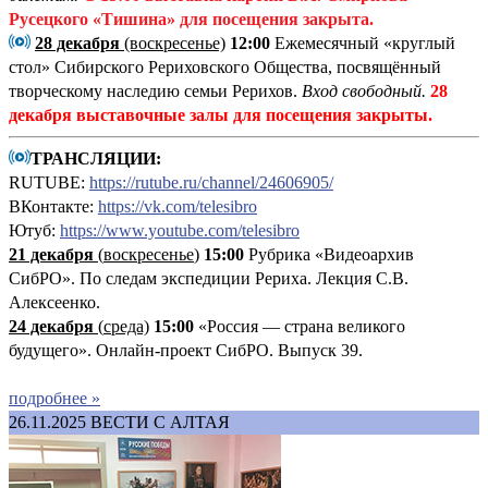
Русецкого «Тишина»
для посещения закрыта.
28 декабря
(воскресенье)
12:00
Ежемесячный «круглый
стол» Сибирского Рериховского Общества, посвящённый
творческому наследию семьи Рерихов.
Вход свободный.
28
декабря выставочные залы для посещения закрыты.
ТРАНСЛЯЦИИ:
RUTUBE:
https://rutube.ru/channel/24606905/
ВКонтакте:
https://vk.com/telesibro
Ютуб:
https://www.youtube.com/telesibro
21 декабря
(
воскресенье
)
15:00
Рубрика «Видеоархив
СибРО». По следам экспедиции Рериха. Лекция С.В.
Алексеенко.
24 декабря
(
среда)
15:00
«Россия — страна великого
будущего». Онлайн-проект СибРО. Выпуск 39.
подробнее »
26.11.2025
ВЕСТИ С АЛТАЯ