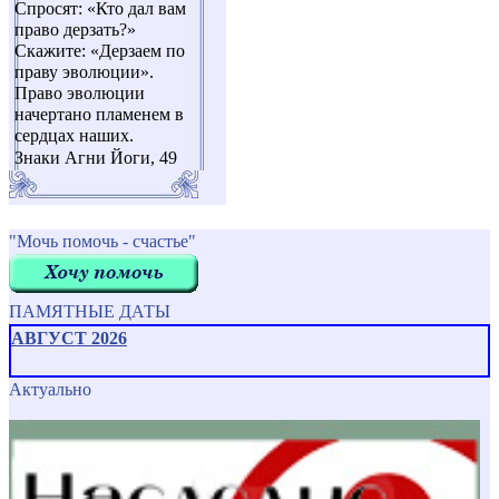
Спросят: «Кто дал вам
право дерзать?»
Скажите: «Дерзаем по
праву эволюции».
Право эволюции
начертано пламенем в
сердцах наших.
Знаки Агни Йоги, 49
"Мочь помочь - счастье"
ПАМЯТНЫЕ ДАТЫ
АВГУСТ 2026
Актуально