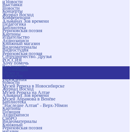
и новости
Выставки
Новости
Концерты
Журнал Восход
Конференции
Альманах Зов времени
Педагогика
Библиотека
Рериховская поэзия
Картины
Издательство
Аудиозаписи
Книжный магазин
Видеоматериалы
Видеостудия
Рериховская поэзия
Сотрудничество. Друзья
РОССИЯ
Хочу помочь
Все соцсети
Публикации
Музеи и
и новости
учреждения
Новости
Музей Рериха в Новосибирске
Журнал Восход
Музей Рериха на Алтае
Альманах Зов времени
Музей Абрамова в Венёве
Библиотека
"Наследие Алтая" - Верх-Уймон
Картины
Позиция
Аудиозаписи
СибРО
Видеоматериалы
Книжный
Рериховская поэзия
магазин