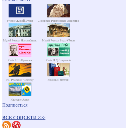
Учение Живой Этики
Сибирское Рериховское Общество
Музей Рериха Новосибирск
Музей Рериха Верх-Уймон
Сайт Б.Н.Абрамова
Сайт Н.Д.Спириной
ИЦ Россазия "Восход"
Книжный магазин
Наследие Алтая
Подписаться
ВСЕ СОЦСЕТИ >>>