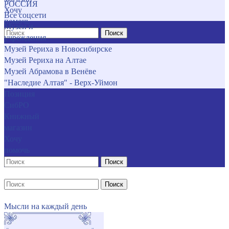
РОССИЯ
Хочу
Все соцсети
помочь
Музеи и
Поиск
учреждения
Музей Рериха в Новосибирске
Музей Рериха на Алтае
Музей Абрамова в Венёве
"Наследие Алтая" - Верх-Уймон
Позиция
СибРО
Книжный
магазин
Хочу
помочь
Поиск
Поиск
Мысли на каждый день