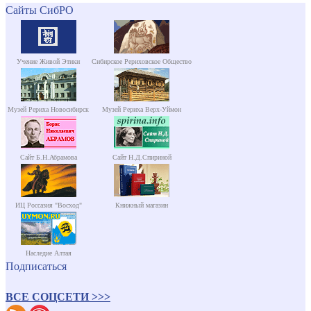
Сайты СибРО
Учение Живой Этики
Сибирское Рериховское Общество
Музей Рериха Новосибирск
Музей Рериха Верх-Уймон
Сайт Б.Н.Абрамова
Сайт Н.Д.Спириной
ИЦ Россазия "Восход"
Книжный магазин
Наследие Алтая
Подписаться
ВСЕ СОЦСЕТИ >>>