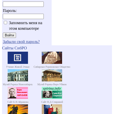
Пароль:
Запомнить меня на
этом компьютере
Забыли свой пароль?
Сайты СибРО
Учение Живой Этики
Сибирское Рериховское Общество
Музей Рериха Новосибирск
Музей Рериха Верх-Уймон
Сайт Б.Н.Абрамова
Сайт Н.Д.Спириной