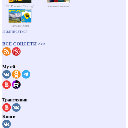
ИЦ Россазия "Восход"
Книжный магазин
Наследие Алтая
Подписаться
ВСЕ СОЦСЕТИ >>>
Музей
Трансляции
Книги