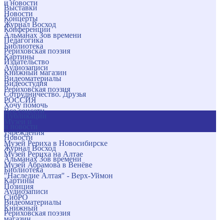
и новости
Выставки
Новости
Концерты
Журнал Восход
Конференции
Альманах Зов времени
Педагогика
Библиотека
Рериховская поэзия
Картины
Издательство
Аудиозаписи
Книжный магазин
Видеоматериалы
Видеостудия
Рериховская поэзия
Сотрудничество. Друзья
РОССИЯ
Хочу помочь
Все соцсети
Публикации
Музеи и
и новости
учреждения
Новости
Музей Рериха в Новосибирске
Журнал Восход
Музей Рериха на Алтае
Альманах Зов времени
Музей Абрамова в Венёве
Библиотека
"Наследие Алтая" - Верх-Уймон
Картины
Позиция
Аудиозаписи
СибРО
Видеоматериалы
Книжный
Рериховская поэзия
магазин