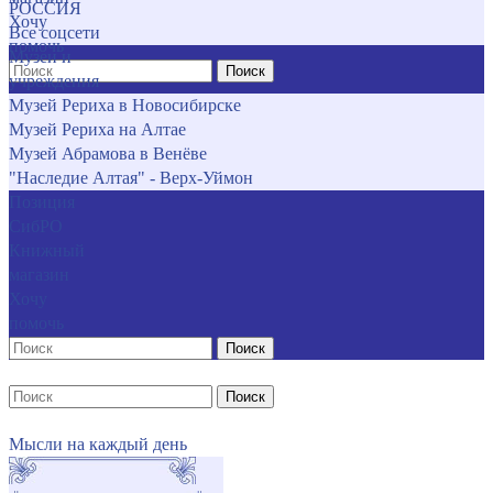
РОССИЯ
Хочу
Все соцсети
помочь
Музеи и
Поиск
учреждения
Музей Рериха в Новосибирске
Музей Рериха на Алтае
Музей Абрамова в Венёве
"Наследие Алтая" - Верх-Уймон
Позиция
СибРО
Книжный
магазин
Хочу
помочь
Поиск
Поиск
Мысли на каждый день