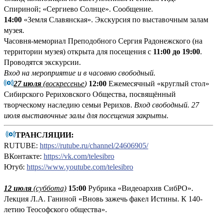
Спириной; «Сергиево Солнце». Сообщение.
14:00
«Земля Славянская». Экскурсия по выставочным залам
музея.
Часовня-мемориал Преподобного Сергия Радонежского (на
территории музея) открыта для посещения с
11:00 до 19:00
.
Проводятся экскурсии.
Вход на мероприятие и в часовню свободный.
27 июля
(воскресенье
)
12:00
Ежемесячный «круглый стол»
Сибирского Рериховского Общества, посвящённый
творческому наследию семьи Рерихов.
Вход свободный.
27
июля выставочные залы для посещения закрыты.
ТРАНСЛЯЦИИ:
RUTUBE:
https://rutube.ru/channel/24606905/
ВКонтакте:
https://vk.com/telesibro
Ютуб:
https://www.youtube.com/telesibro
12 июля
(суббота)
15:00
Рубрика «Видеоархив СибРО».
Лекция Л.А. Ганиной «Вновь зажечь факел Истины. К 140-
летию Теософского общества».