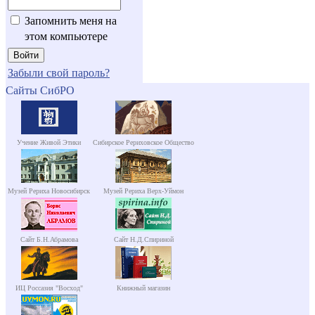
Запомнить меня на
этом компьютере
Забыли свой пароль?
Сайты СибРО
Учение Живой Этики
Сибирское Рериховское Общество
Музей Рериха Новосибирск
Музей Рериха Верх-Уймон
Сайт Б.Н.Абрамова
Сайт Н.Д.Спириной
ИЦ Россазия "Восход"
Книжный магазин