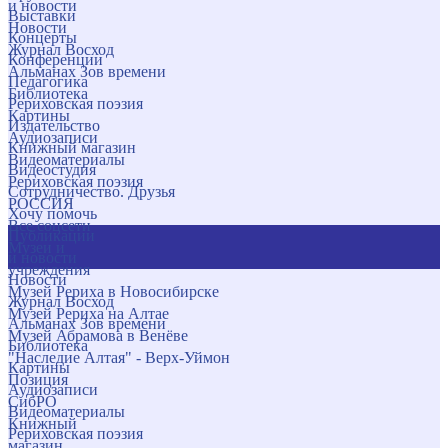
и новости
Выставки
Новости
Концерты
Журнал Восход
Конференции
Альманах Зов времени
Педагогика
Библиотека
Рериховская поэзия
Картины
Издательство
Аудиозаписи
Книжный магазин
Видеоматериалы
Видеостудия
Рериховская поэзия
Сотрудничество. Друзья
РОССИЯ
Хочу помочь
Все соцсети
Публикации
Музеи и
и новости
учреждения
Новости
Музей Рериха в Новосибирске
Журнал Восход
Музей Рериха на Алтае
Альманах Зов времени
Музей Абрамова в Венёве
Библиотека
"Наследие Алтая" - Верх-Уймон
Картины
Позиция
Аудиозаписи
СибРО
Видеоматериалы
Книжный
Рериховская поэзия
магазин