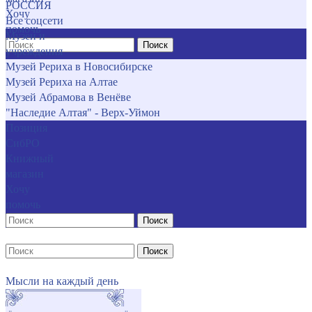
РОССИЯ
Хочу
Все соцсети
помочь
Музеи и
Поиск
учреждения
Музей Рериха в Новосибирске
Музей Рериха на Алтае
Музей Абрамова в Венёве
"Наследие Алтая" - Верх-Уймон
Позиция
СибРО
Книжный
магазин
Хочу
помочь
Поиск
Поиск
Мысли на каждый день