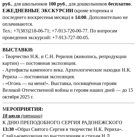
руб.
, для школьников
100 руб
., для дошкольников
бесплатно
.
ЕЖЕДНЕВНЫЕ ЭКСКУРСИИ
(кроме вторника и
последнего воскресенья месяца) в
14:00
. Дополнительно не
оплачиваются.
Тел.: +7(383)218-06-71; +7-913-720-00-77. По вопросам
проведения экскурсий: +7-913-727-00-05.
ВЫСТАВКИ:
- Творчество Н.К. и С.Н. Рерихов (живопись, репродукции
картин) — постоянная экспозиция.
- Артефакты каменного века. Археологические находки Н.К.
Рериха — постоянная экспозиция.
- «Огонь — на меня!». Выставка, посвящённая героям
Великой Отечественной войны и героям наших дней — до 15
октября 2025 г.
М
ЕРОПРИЯТИЯ:
18 июля
(
пятница)
К ДНЮ ПРЕПОДОБНОГО СЕРГИЯ РАДОНЕЖСКОГО
13:
3
0
«Образ Святого Сергия в творчестве Н.К. Рериха».
Слайд-композиция по выступлениям и стихам Н.Д.