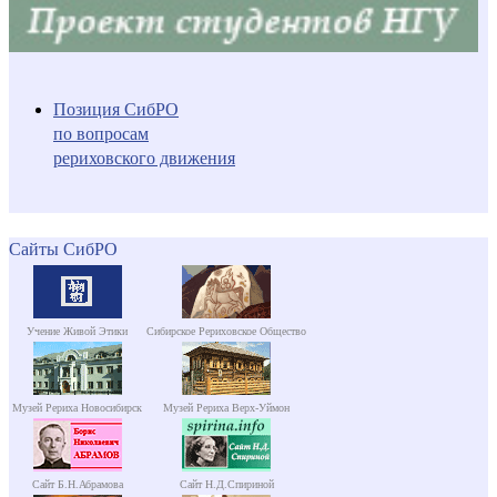
Позиция СибРО
по вопросам
рериховского движения
Сайты СибРО
Учение Живой Этики
Сибирское Рериховское Общество
Музей Рериха Новосибирск
Музей Рериха Верх-Уймон
Сайт Б.Н.Абрамова
Сайт Н.Д.Спириной