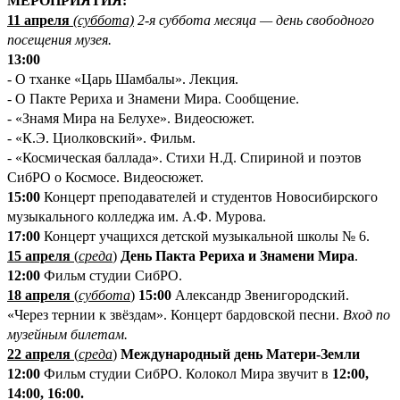
М
ЕРОПРИЯТИЯ:
11 апреля
(суббота)
2-я суббота месяца — день свободного
посещения музея.
13:00
- О тханке «Царь Шамбалы». Лекция.
- О Пакте Рериха и Знамени Мира. Сообщение.
- «Знамя Мира на Белухе». Видеосюжет.
- «К.Э. Циолковский». Фильм.
- «Космическая баллада». Стихи Н.Д. Спириной и поэтов
СибРО о Космосе. Видеосюжет.
15:00
Концерт преподавателей и студентов Новосибирского
музыкального колледжа им. А.Ф. Мурова.
17:00
Концерт учащихся детской музыкальной школы №
6.
15 апреля
(
среда
)
День Пакта Рериха и Знамени Мира
.
12:00
Фильм студии СибРО.
18 апреля
(
суббота
)
15:00
Александр Звенигородский.
«Через тернии к звёздам». Концерт бардовской песни.
Вход по
музейным билетам.
22 апреля
(
среда
)
Международный день Матери-Земли
12:00
Фильм студии СибРО. Колокол Мира звучит в
12:00,
14:00, 16:00.