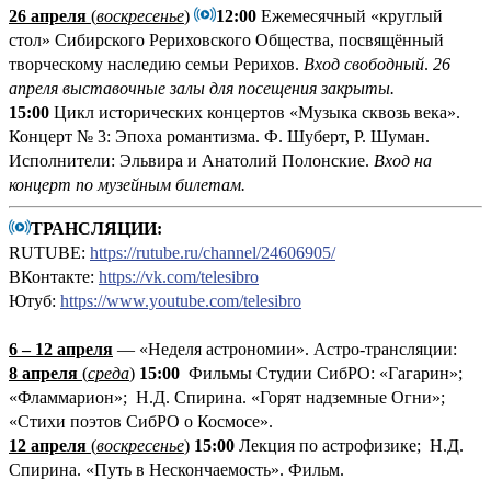
26 апреля
(
воскресенье
)
12:00
Ежемесячный «круглый
стол» Сибирского Рериховского Общества, посвящённый
творческому наследию семьи Рерихов.
Вход свободный
.
26
апреля выставочные залы для посещения закрыты.
15:00
Цикл исторических концертов «Музыка сквозь века».
Концерт № 3: Эпоха романтизма. Ф. Шуберт, Р. Шуман.
Исполнители: Эльвира и Анатолий Полонские.
Вход на
концерт по музейным билетам.
ТРАНСЛЯЦИИ:
RUTUBE:
https://rutube.ru/channel/24606905/
ВКонтакте:
https://vk.com/telesibro
Ютуб:
https://www.youtube.com/telesibro
6 – 12 апреля
— «Неделя астрономии». Астро-трансляции:
8 апреля
(
среда
)
15:00
Фильмы Студии СибРО: «Гагарин»;
«Фламмарион»; Н.Д. Спирина. «Горят надземные Огни»;
«Стихи поэтов СибРО о Космосе».
12 апреля
(
воскресенье
)
15:00
Лекция по астрофизике; Н.Д.
Спирина. «Путь в Нескончаемость». Фильм.