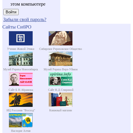
этом компьютере
Забыли свой пароль?
Сайты СибРО
Учение Живой Этики
Сибирское Рериховское Общество
Музей Рериха Новосибирск
Музей Рериха Верх-Уймон
Сайт Б.Н.Абрамова
Сайт Н.Д.Спириной
ИЦ Россазия "Восход"
Книжный магазин
Наследие Алтая