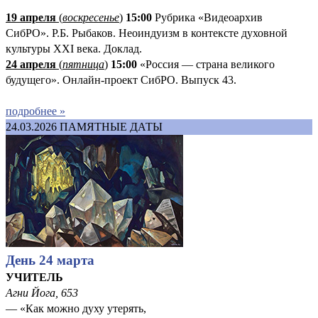
19 апреля
(
воскресенье
)
1
5:00
Рубрика «Видеоархив
СибРО». Р.Б. Рыбаков. Неоиндуизм в контексте духовной
культуры XXI века. Доклад.
24 апреля
(
пятница
)
15:00
«Россия — страна великого
будущего». Онлайн-проект СибРО. Выпуск 43.
подробнее »
24.03.2026
ПАМЯТНЫЕ ДАТЫ
День 24 марта
УЧИТЕЛЬ
Агни Йога, 653
— «Как можно духу утерять,