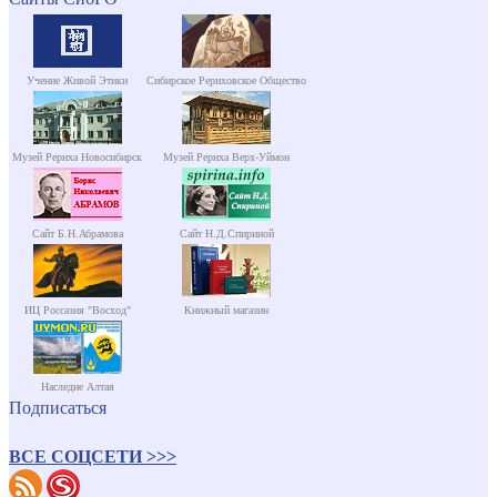
Учение Живой Этики
Сибирское Рериховское Общество
Музей Рериха Новосибирск
Музей Рериха Верх-Уймон
Сайт Б.Н.Абрамова
Сайт Н.Д.Спириной
ИЦ Россазия "Восход"
Книжный магазин
Наследие Алтая
Подписаться
ВСЕ СОЦСЕТИ >>>