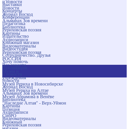
и новости
Выставки
Новости
Концерты
Журнал Восход
Конференции
Альманах Зов времени
Педагогика
Библиотека
Рериховская поэзия
Картины
Издательство
Аудиозаписи
Книжный магазин
Видеоматериалы
Видеостудия
Рериховская поэзия
Сотрудничество. Друзья
РОССИЯ
Хочу помочь
Все соцсети
Публикации
Музеи и
и новости
учреждения
Новости
Музей Рериха в Новосибирске
Журнал Восход
Музей Рериха на Алтае
Альманах Зов времени
Музей Абрамова в Венёве
Библиотека
"Наследие Алтая" - Верх-Уймон
Картины
Позиция
Аудиозаписи
СибРО
Видеоматериалы
Книжный
Рериховская поэзия
магазин