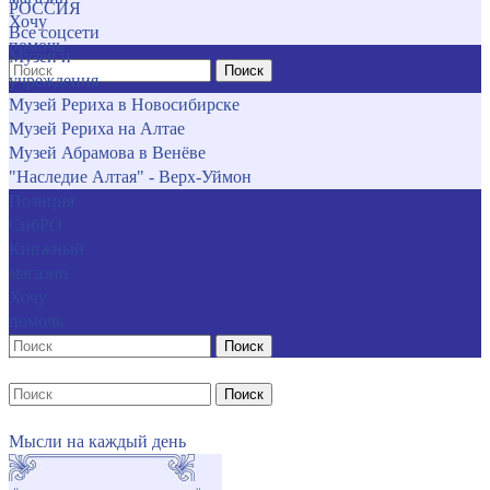
РОССИЯ
Хочу
Все соцсети
помочь
Музеи и
Поиск
учреждения
Музей Рериха в Новосибирске
Музей Рериха на Алтае
Музей Абрамова в Венёве
"Наследие Алтая" - Верх-Уймон
Позиция
СибРО
Книжный
магазин
Хочу
помочь
Поиск
Поиск
Мысли на каждый день