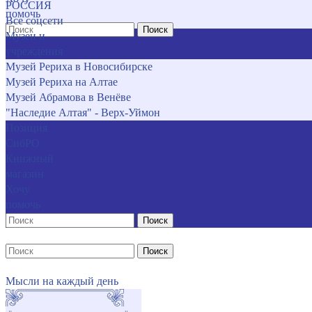
РОССИЯ
помочь
Все соцсети
Поиск
Музеи и
учреждения
Музей Рериха в Новосибирске
Музей Рериха на Алтае
Музей Абрамова в Венёве
"Наследие Алтая" - Верх-Уймон
Позиция
СибРО
Книжный
магазин
Хочу
помочь
Поиск
Поиск
Мысли на каждый день