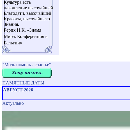
Культура есть
накопление высочайшей
Благодати, высочайшей
Красоты, высочайшего
Знания.
Рерих Н.К. «Знамя
Мира. Конференция в
Бельгии»
"Мочь помочь - счастье"
ПАМЯТНЫЕ ДАТЫ
АВГУСТ 2026
Актуально