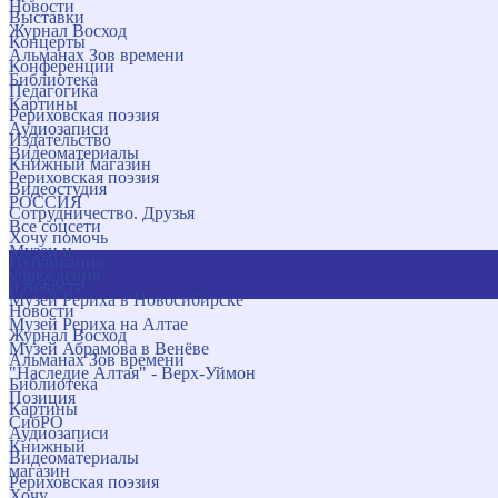
Новости
Выставки
Журнал Восход
Концерты
Альманах Зов времени
Конференции
Библиотека
Педагогика
Картины
Рериховская поэзия
Аудиозаписи
Издательство
Видеоматериалы
Книжный магазин
Рериховская поэзия
Видеостудия
РОССИЯ
Сотрудничество. Друзья
Все соцсети
Хочу помочь
Музеи и
Публикации
учреждения
и новости
Музей Рериха в Новосибирске
Новости
Музей Рериха на Алтае
Журнал Восход
Музей Абрамова в Венёве
Альманах Зов времени
"Наследие Алтая" - Верх-Уймон
Библиотека
Позиция
Картины
СибРО
Аудиозаписи
Книжный
Видеоматериалы
магазин
Рериховская поэзия
Хочу