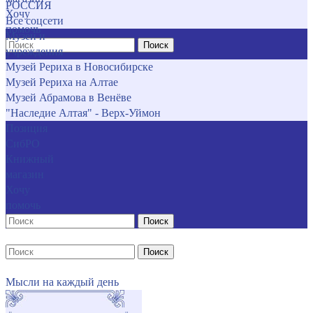
РОССИЯ
Хочу
Все соцсети
помочь
Музеи и
Поиск
учреждения
Музей Рериха в Новосибирске
Музей Рериха на Алтае
Музей Абрамова в Венёве
"Наследие Алтая" - Верх-Уймон
Позиция
СибРО
Книжный
магазин
Хочу
помочь
Поиск
Поиск
Мысли на каждый день