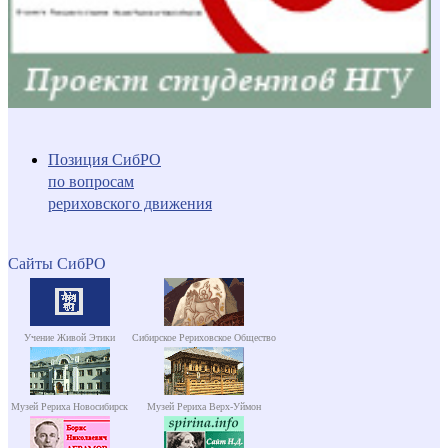
Позиция СибРО
по вопросам
рериховского движения
Сайты СибРО
Учение Живой Этики
Сибирское Рериховское Общество
Музей Рериха Новосибирск
Музей Рериха Верх-Уймон