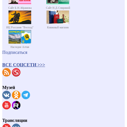
Сайт Б.Н.Абрамова
Сайт Н.Д.Спириной
ИЦ Россазия "Восход"
Книжный магазин
Наследие Алтая
Подписаться
ВСЕ СОЦСЕТИ >>>
Музей
Трансляции