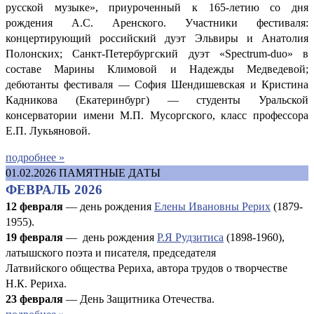
русской музыке», приуроченный к 165-летию со дня
рождения А.С. Аренского. Участники фестиваля:
концертирующий российский дуэт Эльвиры и Анатолия
Полонских; Санкт-Петербургский дуэт «Spectrum-duo» в
составе Марины Климовой и Надежды Медведевой;
дебютанты фестиваля — София Шендишевская и Кристина
Кадникова (Екатеринбург) — студенты Уральской
консерватории имени М.П. Мусоргского, класс профессора
Е.П. Лукьяновой.
подробнее »
01.02.2026
ПАМЯТНЫЕ ДАТЫ
ФЕВРАЛЬ 2026
12 февраля
— день рождения
Елены Ивановны Рерих
(1879-
1955).
19 февраля
— день рождения
Р.Я Рудзитиса
(1898-1960),
латышского поэта и писателя, председателя
Латвийского общества Рериха, автора трудов о творчестве
Н.К. Рериха.
23 февраля
— День Защитника Отечества.