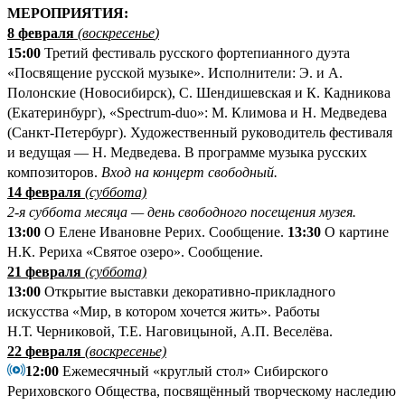
М
ЕРОПРИЯТИЯ:
8 февраля
(
воскресенье
)
15:00
Третий фестиваль русского фортепианного дуэта
«Посвящение русской музыке». Исполнители: Э. и А.
Полонские (Новосибирск), С. Шендишевская и К. Кадникова
(Екатеринбург), «Spectrum-duo»: М. Климова и Н. Медведева
(Санкт-Петербург). Художественный руководитель фестиваля
и ведущая — Н. Медведева. В программе музыка русских
композиторов.
Вход на концерт свободный.
14 февраля
(суббота)
2-я суббота месяца — день свободного посещения музея.
13:00
О Елене Ивановне Рерих. Сообщение.
13:30
О картине
Н.К. Рериха «Святое озеро». Сообщение.
21 февраля
(суббота)
13:00
Открытие выставки декоративно-прикладного
искусства «Мир, в котором хочется жить». Работы
Н.Т. Черниковой, Т.Е. Наговицыной, А.П. Веселёва.
22 февраля
(воскресенье)
12:00
Ежемесячный «круглый стол» Сибирского
Рериховского Общества, посвящённый творческому наследию