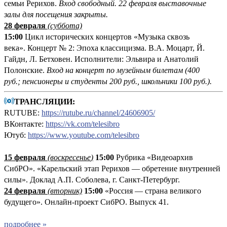
семьи Рерихов.
Вход свободный.
22 февраля выставочные
залы для посещения закрыты.
28 февраля
(суббота)
15:00
Цикл исторических концертов «Музыка сквозь
века». Концерт № 2: Эпоха классицизма. В.А. Моцарт, Й.
Гайдн, Л. Бетховен. Исполнители: Эльвира и Анатолий
Полонские.
Вход на концерт по музейным билетам (400
руб.; пенсионеры и студенты 200 руб., школьники 100 руб.).
ТРАНСЛЯЦИИ:
RUTUBE:
https://rutube.ru/channel/24606905/
ВКонтакте:
https://vk.com/telesibro
Ютуб:
https://www.youtube.com/telesibro
15 февраля
(
воскресенье
)
15:00
Рубрика «Видеоархив
СибРО». «Карельский этап Рерихов — обретение внутренней
силы». Доклад А.П. Соболева, г. Санкт-Петербург.
24 февраля
(вторник)
15:00
«Россия — страна великого
будущего». Онлайн-проект СибРО. Выпуск 41.
подробнее »