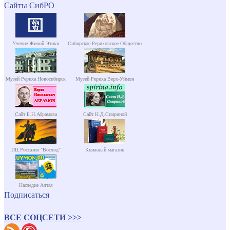
Сайты СибРО
Учение Живой Этики
Сибирское Рериховское Общество
Музей Рериха Новосибирск
Музей Рериха Верх-Уймон
Сайт Б.Н.Абрамова
Сайт Н.Д.Спириной
ИЦ Россазия "Восход"
Книжный магазин
Наследие Алтая
Подписаться
ВСЕ СОЦСЕТИ >>>