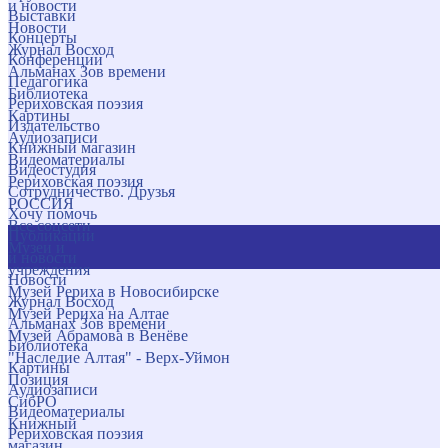
и новости
Выставки
Новости
Концерты
Журнал Восход
Конференции
Альманах Зов времени
Педагогика
Библиотека
Рериховская поэзия
Картины
Издательство
Аудиозаписи
Книжный магазин
Видеоматериалы
Видеостудия
Рериховская поэзия
Сотрудничество. Друзья
РОССИЯ
Хочу помочь
Все соцсети
Публикации
Музеи и
и новости
учреждения
Новости
Музей Рериха в Новосибирске
Журнал Восход
Музей Рериха на Алтае
Альманах Зов времени
Музей Абрамова в Венёве
Библиотека
"Наследие Алтая" - Верх-Уймон
Картины
Позиция
Аудиозаписи
СибРО
Видеоматериалы
Книжный
Рериховская поэзия
магазин