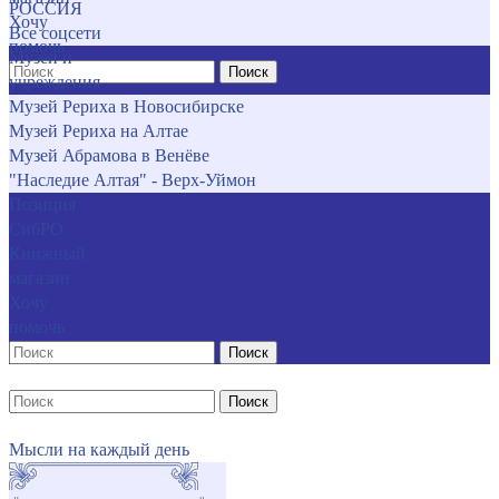
РОССИЯ
Хочу
Все соцсети
помочь
Музеи и
Поиск
учреждения
Музей Рериха в Новосибирске
Музей Рериха на Алтае
Музей Абрамова в Венёве
"Наследие Алтая" - Верх-Уймон
Позиция
СибРО
Книжный
магазин
Хочу
помочь
Поиск
Поиск
Мысли на каждый день