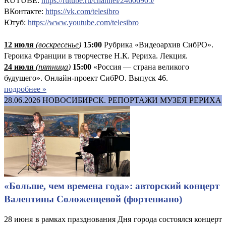
RUTUBE:
https://rutube.ru/channel/24606905/
ВКонтакте:
https://vk.com/telesibro
Ютуб:
https://www.youtube.com/telesibro
12 июля
(
воскресенье
)
1
5:00
Рубрика «Видеоархив СибРО».
Героика Франции в творчестве Н.К. Рериха. Лекция.
24 июля
(пятница
)
15:00
«Россия — страна великого
будущего». Онлайн-проект СибРО. Выпуск 46.
подробнее »
28.06.2026
НОВОСИБИРСК. РЕПОРТАЖИ МУЗЕЯ РЕРИХА
«Больше, чем времена года»: авторский концерт
Валентины Соложенцевой (фортепиано)
28 июня в рамках празднования Дня города состоялся концерт