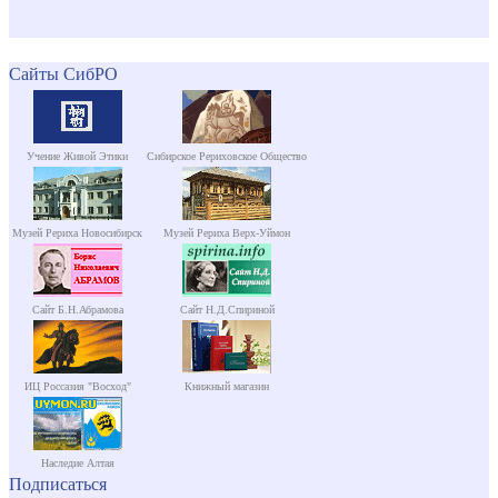
Сайты СибРО
Учение Живой Этики
Сибирское Рериховское Общество
Музей Рериха Новосибирск
Музей Рериха Верх-Уймон
Сайт Б.Н.Абрамова
Сайт Н.Д.Спириной
ИЦ Россазия "Восход"
Книжный магазин
Наследие Алтая
Подписаться