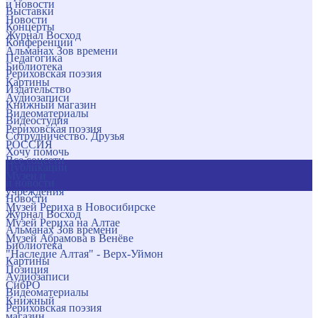
и новости
Выставки
Новости
Концерты
Журнал Восход
Конференции
Альманах Зов времени
Педагогика
Библиотека
Рериховская поэзия
Картины
Издательство
Аудиозаписи
Книжный магазин
Видеоматериалы
Видеостудия
Рериховская поэзия
Сотрудничество. Друзья
РОССИЯ
Хочу помочь
Все соцсети
Публикации
Музеи и
и новости
учреждения
Новости
Музей Рериха в Новосибирске
Журнал Восход
Музей Рериха на Алтае
Альманах Зов времени
Музей Абрамова в Венёве
Библиотека
"Наследие Алтая" - Верх-Уймон
Картины
Позиция
Аудиозаписи
СибРО
Видеоматериалы
Книжный
Рериховская поэзия
магазин