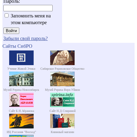
Пароль:
Запомнить меня на
этом компьютере
Забыли свой пароль?
Сайты СибРО
Учение Живой Этики
Сибирское Рериховское Общество
Музей Рериха Новосибирск
Музей Рериха Верх-Уймон
Сайт Б.Н.Абрамова
Сайт Н.Д.Спириной
ИЦ Россазия "Восход"
Книжный магазин