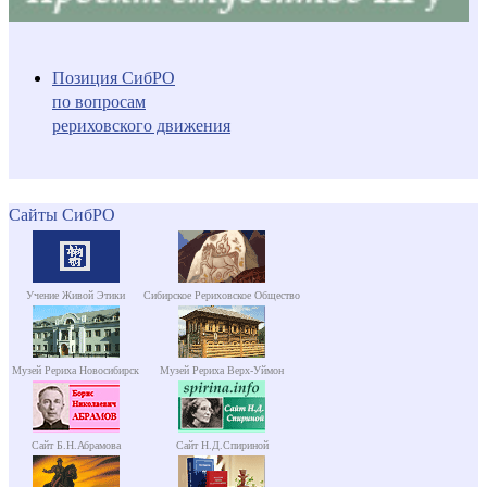
Позиция СибРО
по вопросам
рериховского движения
Сайты СибРО
Учение Живой Этики
Сибирское Рериховское Общество
Музей Рериха Новосибирск
Музей Рериха Верх-Уймон
Сайт Б.Н.Абрамова
Сайт Н.Д.Спириной