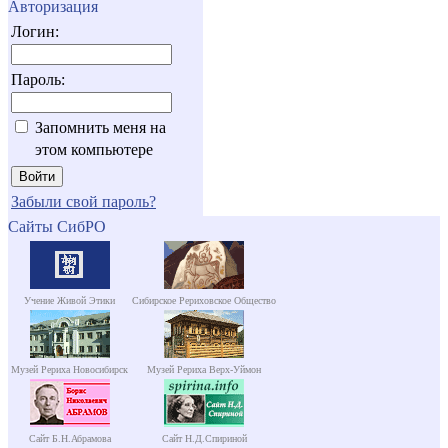
Авторизация
Логин:
Пароль:
Запомнить меня на
этом компьютере
Забыли свой пароль?
Сайты СибРО
Учение Живой Этики
Сибирское Рериховское Общество
Музей Рериха Новосибирск
Музей Рериха Верх-Уймон
Сайт Б.Н.Абрамова
Сайт Н.Д.Спириной