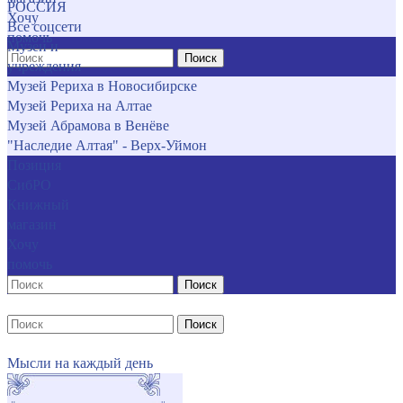
РОССИЯ
Хочу
Все соцсети
помочь
Музеи и
Поиск
учреждения
Музей Рериха в Новосибирске
Музей Рериха на Алтае
Музей Абрамова в Венёве
"Наследие Алтая" - Верх-Уймон
Позиция
СибРО
Книжный
магазин
Хочу
помочь
Поиск
Поиск
Мысли на каждый день