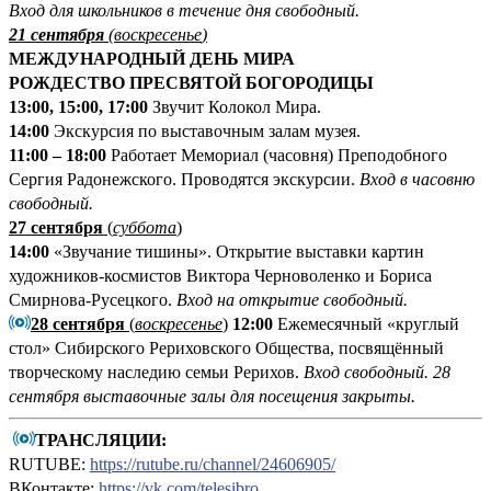
Вход для школьников в течение дня свободный.
21 сентября
(
воскресенье
)
МЕЖДУНАРОДНЫЙ ДЕНЬ МИРА
РОЖДЕСТВО ПРЕСВЯТОЙ БОГОРОДИЦЫ
13:00, 15:00, 17:00
Звучит Колокол Мира.
14:00
Экскурсия по выставочным залам музея.
11:00 – 18:00
Работает Мемориал (часовня) Преподобного
Сергия Радонежского. Проводятся экскурсии.
Вход в часовню
свободный.
27 сентября
(
суббота
)
14:00
«Звучание тишины». Открытие выставки картин
художников-космистов Виктора Черноволенко и Бориса
Смирнова-Русецкого.
Вход на открытие свободный.
28 сентября
(
воскресенье
)
1
2:00
Ежемесячный «круглый
стол» Сибирского Рериховского Общества, посвящённый
творческому наследию семьи Рерихов.
Вход свободный. 28
сентября выставочные залы для посещения закрыты.
ТРАНСЛЯЦИИ:
RUTUBE:
https://rutube.ru/channel/24606905/
ВКонтакте:
https://vk.com/telesibro