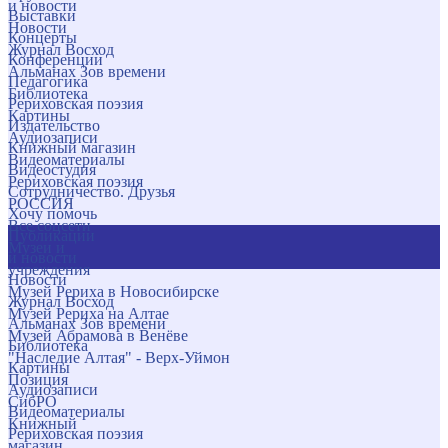
и новости
Выставки
Новости
Концерты
Журнал Восход
Конференции
Альманах Зов времени
Педагогика
Библиотека
Рериховская поэзия
Картины
Издательство
Аудиозаписи
Книжный магазин
Видеоматериалы
Видеостудия
Рериховская поэзия
Сотрудничество. Друзья
РОССИЯ
Хочу помочь
Все соцсети
Публикации
Музеи и
и новости
учреждения
Новости
Музей Рериха в Новосибирске
Журнал Восход
Музей Рериха на Алтае
Альманах Зов времени
Музей Абрамова в Венёве
Библиотека
"Наследие Алтая" - Верх-Уймон
Картины
Позиция
Аудиозаписи
СибРО
Видеоматериалы
Книжный
Рериховская поэзия
магазин