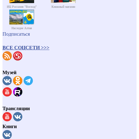
ИЦ Россазия "Восход"
Книжный магазин
Наследие Алтая
Подписаться
ВСЕ СОЦСЕТИ >>>
Музей
Трансляции
Книги