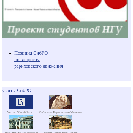
Позиция СибРО
по вопросам
рериховского движения
Сайты СибРО
Учение Живой Этики
Сибирское Рериховское Общество
Музей Рериха Новосибирск
Музей Рериха Верх-Уймон