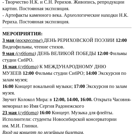
- Творчество Н.К. и С.Н. Рерихов. Живопись, репродукции
картин. Постоянная экспозиция.
- Артефакты каменного века. Археологические находки Н.К.
Рериха. Постоянная экспозиция.
М
ЕРОПРИЯТИЯ:
3 мая
(
воскресенье
)
ДЕНЬ РЕРИХОВСКОЙ ПОЭЗИИ
12:00
Видеофильмы, чтение стихов.
9 мая
(
суббота
)
ДЕНЬ ВЕЛИКОЙ ПОБЕДЫ
12:00
Фильмы
студии СибРО.
16 мая
(суббота)
К МЕЖДУНАРОДНОМУ ДНЮ
МУЗЕЕВ
12:00
Фильмы студии СибРО;
14:00
Экскурсия по
залам музея;
16:00
Концерт вокальной музыки;
17:00
Экскурсия по залам
музея.
Звучит Колокол Мира: в
12:00, 14:00, 16:00.
Открыта Часовня-
мемориал во Имя Сергия Радонежского
23
мая
(
суббота
)
1
6:00
Концерт. Музыка для флейты.
Исполнители: студенты Новосибирской консерватории
им. М.И. Глинки.
Вход на концерт по музейным билетам.