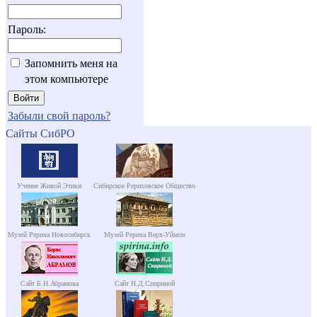
Пароль:
Запомнить меня на
этом компьютере
Забыли свой пароль?
Сайты СибРО
Учение Живой Этики
Сибирское Рериховское Общество
Музей Рериха Новосибирск
Музей Рериха Верх-Уймон
Сайт Б.Н.Абрамова
Сайт Н.Д.Спириной