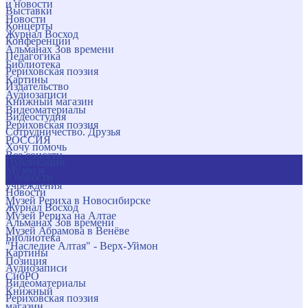
и новости
Выставки
Новости
Концерты
Журнал Восход
Конференции
Альманах Зов времени
Педагогика
Библиотека
Рериховская поэзия
Картины
Издательство
Аудиозаписи
Книжный магазин
Видеоматериалы
Видеостудия
Рериховская поэзия
Сотрудничество. Друзья
РОССИЯ
Хочу помочь
Все соцсети
Публикации
Музеи и
и новости
учреждения
Новости
Музей Рериха в Новосибирске
Журнал Восход
Музей Рериха на Алтае
Альманах Зов времени
Музей Абрамова в Венёве
Библиотека
"Наследие Алтая" - Верх-Уймон
Картины
Позиция
Аудиозаписи
СибРО
Видеоматериалы
Книжный
Рериховская поэзия
магазин