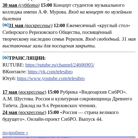
30 мая
(
суббота
)
15:00
Концерт студентов музыкального
колледжа имени А.Ф. Мурова.
Вход на концерт по музейным
билетам
31 мая
(воскресенье)
12:00
Ежемесячный «круглый стол»
Сибирского Рериховского Общества, посвящённый
творческому наследию семьи Рерихов.
Вход свободный. 31 мая
выставочные залы для посещения закрыты.
ТРАНСЛЯЦИИ:
RUTUBE:
https://rutube.ru/channel/24606905/
ВКонтакте:
https://vk.com/telesibro
Ютуб:
https://www.youtube.com/telesibro
17 мая
(
воскресенье
)
1
5:00
Рубрика «Видеоархив СибРО».
А.М. Шустова. Россия и культурная сокровищница Древнего
Тибета. Доклад на 9-х Рериховских чтениях.
24 мая
(
воскресенье
)
15:00
«Россия — страна великого
будущего». Онлайн-проект СибРО. Выпуск 44.
подробнее »