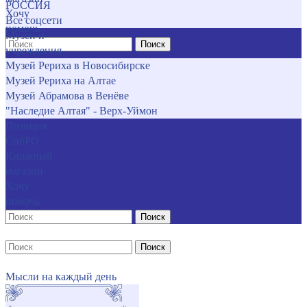
РОССИЯ
Хочу
Все соцсети
помочь
Музеи и
Поиск
учреждения
Музей Рериха в Новосибирске
Музей Рериха на Алтае
Музей Абрамова в Венёве
"Наследие Алтая" - Верх-Уймон
Позиция
СибРО
Книжный
магазин
Хочу
помочь
Поиск
Поиск
Мысли на каждый день