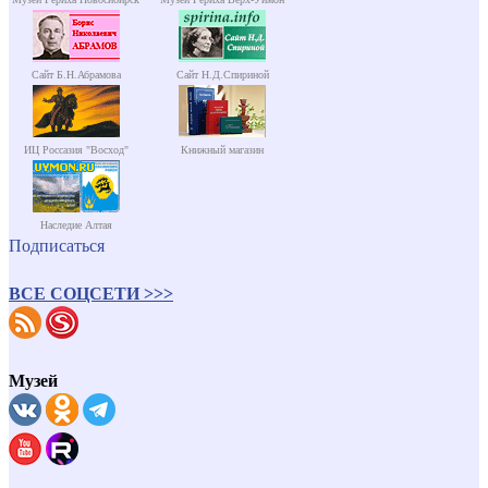
Сайт Б.Н.Абрамова
Сайт Н.Д.Спириной
ИЦ Россазия "Восход"
Книжный магазин
Наследие Алтая
Подписаться
ВСЕ СОЦСЕТИ >>>
Музей