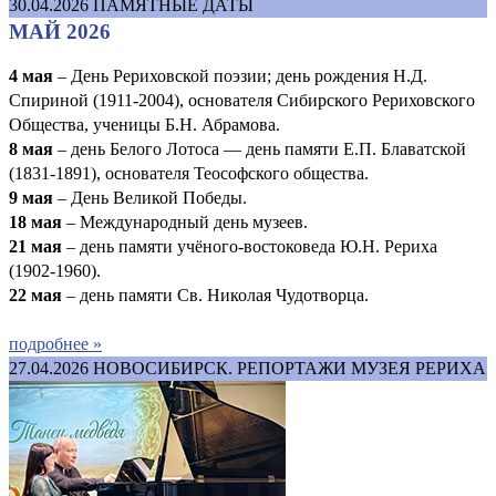
30.04.2026
ПАМЯТНЫЕ ДАТЫ
МАЙ 2026
4 мая
– День Рериховской поэзии; день рождения Н.Д.
Спириной (1911-2004), основателя Сибирского Рериховского
Общества, ученицы Б.Н. Абрамова.
8 мая
– день Белого Лотоса — день памяти Е.П. Блаватской
(1831-1891), основателя Теософского общества.
9 мая
– День Великой Победы.
1
8 мая
– Международный день музеев.
21 мая
– день памяти учёного-востоковеда Ю.Н. Рериха
(1902-1960).
22 мая
– день памяти Св. Николая Чудотворца.
подробнее »
27.04.2026
НОВОСИБИРСК. РЕПОРТАЖИ МУЗЕЯ РЕРИХА