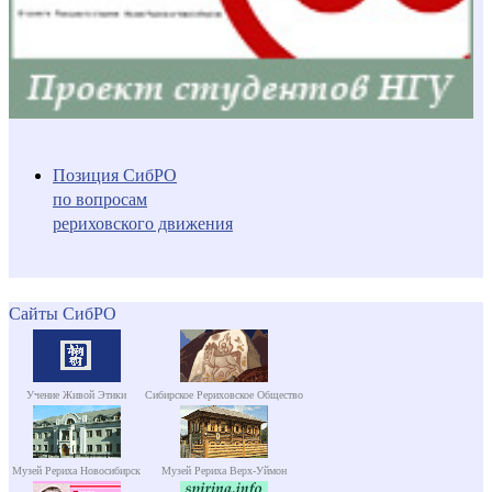
Позиция СибРО
по вопросам
рериховского движения
Сайты СибРО
Учение Живой Этики
Сибирское Рериховское Общество
Музей Рериха Новосибирск
Музей Рериха Верх-Уймон