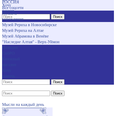
РОССИЯ
Хочу
Все соцсети
помочь
Музеи и
Поиск
учреждения
Музей Рериха в Новосибирске
Музей Рериха на Алтае
Музей Абрамова в Венёве
"Наследие Алтая" - Верх-Уймон
Позиция
СибРО
Книжный
магазин
Хочу
помочь
Поиск
Поиск
Мысли на каждый день