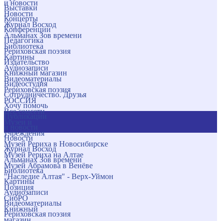
и новости
Выставки
Новости
Концерты
Журнал Восход
Конференции
Альманах Зов времени
Педагогика
Библиотека
Рериховская поэзия
Картины
Издательство
Аудиозаписи
Книжный магазин
Видеоматериалы
Видеостудия
Рериховская поэзия
Сотрудничество. Друзья
РОССИЯ
Хочу помочь
Все соцсети
Публикации
Музеи и
и новости
учреждения
Новости
Музей Рериха в Новосибирске
Журнал Восход
Музей Рериха на Алтае
Альманах Зов времени
Музей Абрамова в Венёве
Библиотека
"Наследие Алтая" - Верх-Уймон
Картины
Позиция
Аудиозаписи
СибРО
Видеоматериалы
Книжный
Рериховская поэзия
магазин