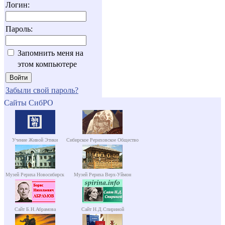
Логин:
Пароль:
Запомнить меня на
этом компьютере
Забыли свой пароль?
Сайты СибРО
Учение Живой Этики
Сибирское Рериховское Общество
Музей Рериха Новосибирск
Музей Рериха Верх-Уймон
Сайт Б.Н.Абрамова
Сайт Н.Д.Спириной