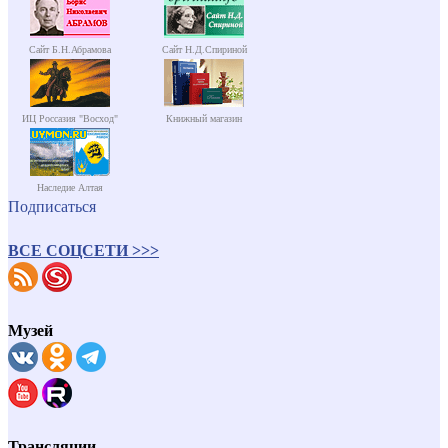
Сайт Б.Н.Абрамова
Сайт Н.Д.Спириной
ИЦ Россазия "Восход"
Книжный магазин
Наследие Алтая
Подписаться
ВСЕ СОЦСЕТИ >>>
Музей
Трансляции