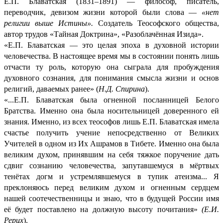
Е.П. Блаватская (1831–1891) — философ, писатель,
переводчик, девизом жизни которой были слова —
«нет
религии выше Истины».
Создатель Теософского общества,
автор трудов «Тайная Доктрина», «Разоблачённая Изида».
«Е.П. Блаватская — это целая эпоха в духовной истории
человечества. В настоящее время мы в состоянии понять лишь
отчасти ту роль, которую она сыграла для пробуждения
духовного сознания, для понимания смысла жизни и основ
религий, даваемых ранее» (
Н.Д. Спирина
).
«...Е.П. Блаватская была огненной посланницей Белого
Братства. Именно она была носительницей доверенного ей
знания. Именно, из всех теософов лишь Е.П. Блаватская имела
счастье получить учение непосредственно от Великих
Учителей в одном из Их Ашрамов в Тибете. Именно она была
великим духом, принявшим на себя тяжкое поручение дать
сдвиг сознанию человечества, запутавшемуся в мёртвых
тенётах догм и устремлявшемуся в тупик атеизма... Я
преклоняюсь перед великим духом и огненным сердцем
нашей соотечественницы и знаю, что в будущей России имя
её будет поставлено на должную высоту почитания»
(Е.И.
Рерих
).