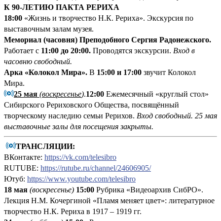
К 90-ЛЕТИЮ ПАКТА РЕРИХА
18:00
«Жизнь и творчество Н.К. Рериха». Экскурсия по
выставочным залам музея.
Мемориал (часовня) Преподобного Сергия Радонежского.
Работает с
11:00 до 20:00.
Проводятся экскурсии.
Вход в
часовню свободный.
Арка «Колокол Мира».
В
15:00 и 17:00
звучит Колокол
Мира.
25 мая
(воскресенье
)
.
12:00
Ежемесячный «круглый стол»
Сибирского Рериховского Общества, посвящённый
творческому наследию семьи Рерихов.
Вход свободный.
25 мая
выставочные залы для посещения закрыты.
ТРАНСЛЯЦИИ:
ВКонтакте:
https://vk.com/telesibro
RUTUBE:
https://rutube.ru/channel/24606905/
Ютуб:
https://www.youtube.com/telesibro
18 мая
(воскресенье)
15:00
Рубрика «Видеоархив СибРО».
Лекция Н.М. Кочергиной «Пламя меняет цвет»: литературное
творчество Н.К. Рериха в 1917 – 1919 гг.