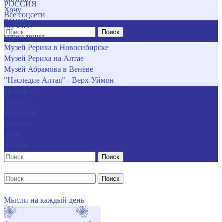
РОССИЯ
Хочу
Все соцсети
помочь
Музеи и
Поиск
учреждения
Музей Рериха в Новосибирске
Музей Рериха на Алтае
Музей Абрамова в Венёве
"Наследие Алтая" - Верх-Уймон
Позиция
СибРО
Книжный
магазин
Хочу
помочь
Поиск
Поиск
Мысли на каждый день