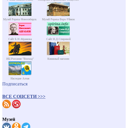
Музей Рериха Новосибирск
Музей Рериха Верх-Уймон
Сайт Б.Н.Абрамова
Сайт Н.Д.Спириной
ИЦ Россазия "Восход"
Книжный магазин
Наследие Алтая
Подписаться
ВСЕ СОЦСЕТИ >>>
Музей