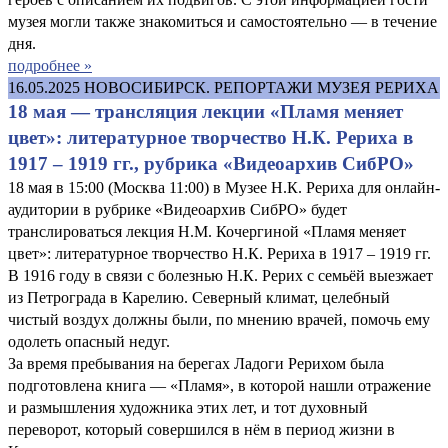
музея могли также знакомиться и самостоятельно — в течение
дня.
подробнее »
16.05.2025
НОВОСИБИРСК. РЕПОРТАЖИ МУЗЕЯ РЕРИХА
18 мая — трансляция лекции «Пламя меняет
цвет»: литературное творчество Н.К. Рериха в
1917 – 1919 гг., рубрика «Видеоархив СибРО»
18 мая в 15:00 (Москва 11:00) в Музее Н.К. Рериха для онлайн-
аудитории в рубрике «Видеоархив СибРО» будет
транслироваться лекция Н.М. Кочергиной «Пламя меняет
цвет»: литературное творчество Н.К. Рериха в 1917 – 1919 гг.
В 1916 году в связи с болезнью Н.К. Рерих с семьёй выезжает
из Петрограда в Карелию. Северный климат, целебный
чистый воздух должны были, по мнению врачей, помочь ему
одолеть опасный недуг.
За время пребывания на берегах Ладоги Рерихом была
подготовлена книга — «Пламя», в которой нашли отражение
и размышления художника этих лет, и тот духовный
переворот, который совершился в нём в период жизни в