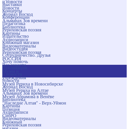
и новости
Выставки
Новости
Концерты
Журнал Восход
Конференции
Альманах Зов времени
Педагогика
Библиотека
Рериховская поэзия
Картины
Издательство
Аудиозаписи
Книжный магазин
Видеоматериалы
Видеостудия
Рериховская поэзия
Сотрудничество. Друзья
РОССИЯ
Хочу помочь
Все соцсети
Публикации
Музеи и
и новости
учреждения
Новости
Музей Рериха в Новосибирске
Журнал Восход
Музей Рериха на Алтае
Альманах Зов времени
Музей Абрамова в Венёве
Библиотека
"Наследие Алтая" - Верх-Уймон
Картины
Позиция
Аудиозаписи
СибРО
Видеоматериалы
Книжный
Рериховская поэзия
магазин