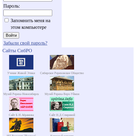
Пароль:
Запомнить меня на
этом компьютере
Забыли свой пароль?
Сайты СибРО
Учение Живой Этики
Сибирское Рериховское Общество
Музей Рериха Новосибирск
Музей Рериха Верх-Уймон
Сайт Б.Н.Абрамова
Сайт Н.Д.Спириной
ИЦ Россазия "Восход"
Книжный магазин