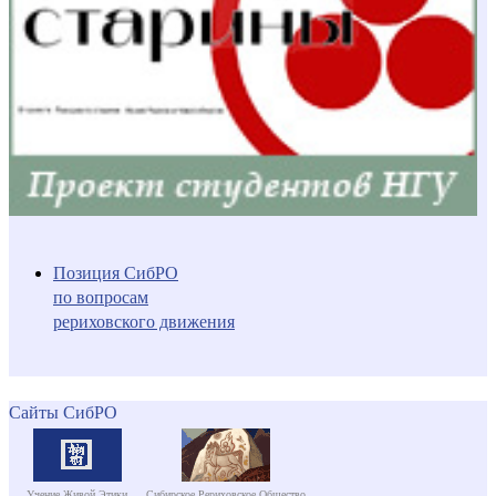
Позиция СибРО
по вопросам
рериховского движения
Сайты СибРО
Учение Живой Этики
Сибирское Рериховское Общество