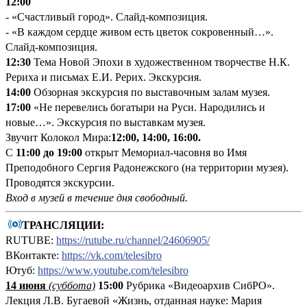
12:00
- «Счастливый город». Слайд-композиция.
- «В каждом сердце живом есть цветок сокровенный…».
Слайд-композиция.
12:30
Тема Новой Эпохи в художественном творчестве Н.К.
Рериха и письмах Е.И. Рерих. Экскурсия.
14:00
Обзорная экскурсия по выставочным залам музея.
17:00
«Не перевелись богатыри на Руси. Народились и
новые…». Экскурсия по выставкам музея.
Звучит Колокол Мира:
12:00, 14:00, 16:00.
С
11:00 до 19:00
открыт Мемориал-часовня во Имя
Преподобного Сергия Радонежского (на территории музея).
Проводятся экскурсии.
Вход в музей в течение дня свободный.
ТРАНСЛЯЦИИ:
RUTUBE:
https://rutube.ru/channel/24606905/
ВКонтакте:
https://vk.com/telesibro
Ютуб:
https://www.youtube.com/telesibro
14 июня
(суббота)
15:00
Рубрика «Видеоархив СибРО».
Лекция Л.В. Бугаевой «Жизнь, отданная науке: Мария