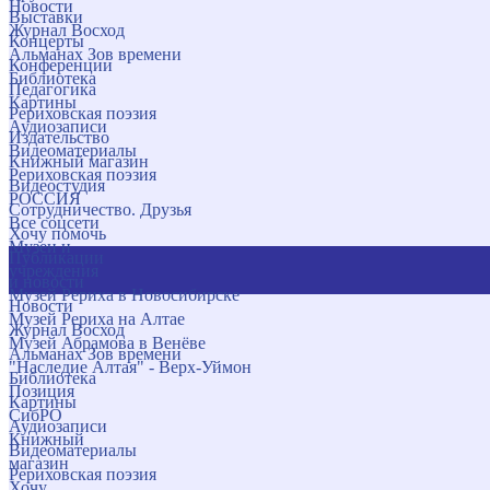
Новости
Выставки
Журнал Восход
Концерты
Альманах Зов времени
Конференции
Библиотека
Педагогика
Картины
Рериховская поэзия
Аудиозаписи
Издательство
Видеоматериалы
Книжный магазин
Рериховская поэзия
Видеостудия
РОССИЯ
Сотрудничество. Друзья
Все соцсети
Хочу помочь
Музеи и
Публикации
учреждения
и новости
Музей Рериха в Новосибирске
Новости
Музей Рериха на Алтае
Журнал Восход
Музей Абрамова в Венёве
Альманах Зов времени
"Наследие Алтая" - Верх-Уймон
Библиотека
Позиция
Картины
СибРО
Аудиозаписи
Книжный
Видеоматериалы
магазин
Рериховская поэзия
Хочу