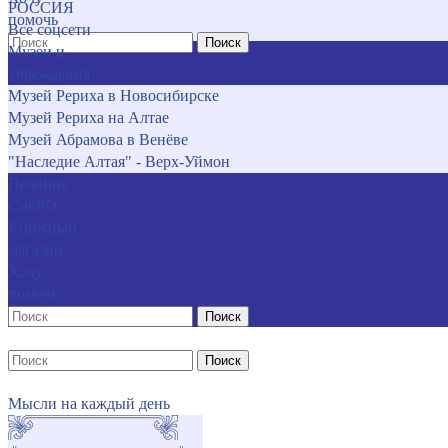
РОССИЯ
помочь
Все соцсети
Поиск
Музеи и
учреждения
Музей Рериха в Новосибирске
Музей Рериха на Алтае
Музей Абрамова в Венёве
"Наследие Алтая" - Верх-Уймон
Позиция
СибРО
Книжный
магазин
Хочу
помочь
Поиск
Поиск
Мысли на каждый день