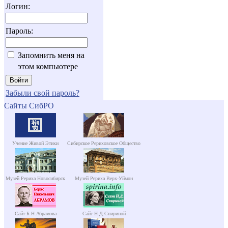
Логин:
Пароль:
Запомнить меня на
этом компьютере
Забыли свой пароль?
Сайты СибРО
Учение Живой Этики
Сибирское Рериховское Общество
Музей Рериха Новосибирск
Музей Рериха Верх-Уймон
Сайт Б.Н.Абрамова
Сайт Н.Д.Спириной