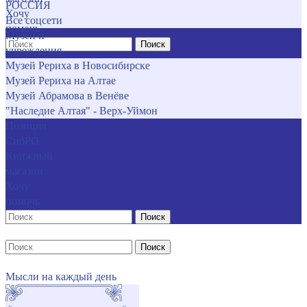
РОССИЯ
Хочу
Все соцсети
помочь
Музеи и
Поиск
учреждения
Музей Рериха в Новосибирске
Музей Рериха на Алтае
Музей Абрамова в Венёве
"Наследие Алтая" - Верх-Уймон
Позиция
СибРО
Книжный
магазин
Хочу
помочь
Поиск
Поиск
Мысли на каждый день