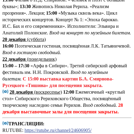
буквы»;
13:30
Живопись Николая Рериха. «Реализм
прозрения». Лекция;
15:00
«Музыка сквозь века». Цикл
исторических концертов. Концерт № 1: «Эпоха барокко.
И.С. Бах и его современники». Исполнители: Эльвира и
Анатолий Полонские.
Вход на концерт по музейным билетам.
20 декабря
(суббота)
16:00
Поэтическая гостиная, посвящённая Л.К. Татьяничевой.
Вход в гостиную свободный.
22 декабря
(понедельник)
15:00 – 17:30
«Арфа в Сибири». Третий сибирский арфовый
фестиваль им. Н.Н. Покровской.
Вход по музейным
билетам.
С 15:00
выставка картин Б.А. Смирнова-
Русецкого «Тишина»
для посещения закрыта.
28 декабря
(воскресенье)
12:00
Ежемесячный «круглый
стол» Сибирского Рериховского Общества, посвящённый
творческому наследию семьи Рерихов.
Вход свободный.
28
декабря выставочные залы для посещения закрыты.
ТРАНСЛЯЦИИ:
RUTUBE:
https://rutube.ru/channel/24606905/