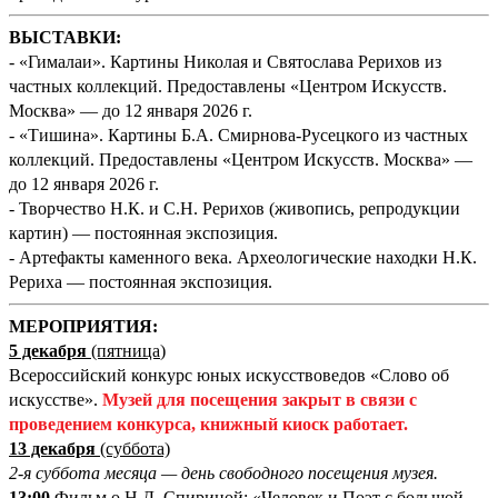
ВЫСТАВКИ:
- «Гималаи». Картины Николая и Святослава Рерихов из
частных коллекций. Предоставлены «Центром Искусств.
Москва» — до 12 января 2026 г.
- «Тишина». Картины Б.А. Смирнова-Русецкого из частных
коллекций. Предоставлены «Центром Искусств. Москва» —
до 12 января 2026 г.
- Творчество Н.К. и С.Н. Рерихов (живопись, репродукции
картин) — постоянная экспозиция.
- Артефакты каменного века. Археологические находки Н.К.
Рериха — постоянная экспозиция.
М
ЕРОПРИЯТИЯ:
5 декабря
(пятница
)
Всероссийский конкурс юных искусствоведов «Слово об
искусстве».
Музей для посещения закрыт в связи с
проведением конкурса, книжный киоск работает.
13 декабря
(суббота)
2-я суббота месяца — день свободного посещения музея.
13:00
Фильм о Н.Д. Спириной: «Человек и Поэт с большой