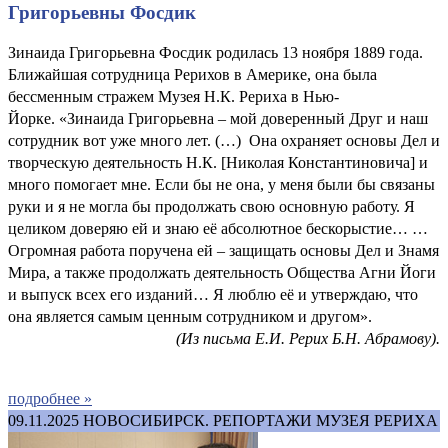
Григорьевны Фосдик
Зинаида Григорьевна Фосдик родилась 13 ноября 1889 года.
Ближайшая сотрудница Рерихов в Америке, она была
бессменным стражем Музея Н.К. Рериха в Нью-
Йорке. «Зинаида Григорьевна – мой доверенный Друг и наш
сотрудник вот уже много лет. (…) Она охраняет основы Дел и
творческую деятельность Н.К. [Николая Константиновича] и
много помогает мне. Если бы не она, у меня были бы связаны
руки и я не могла бы продолжать свою основную работу. Я
целиком доверяю ей и знаю её абсолютное бескорыстие… …
Огромная работа поручена ей – защищать основы Дел и Знамя
Мира, а также продолжать деятельность Общества Агни Йоги
и выпуск всех его изданий… Я люблю её и утверждаю, что
она является самым ценным сотрудником и другом».
(Из письма Е.И. Рерих Б.Н. Абрамову).
подробнее »
09.11.2025
НОВОСИБИРСК. РЕПОРТАЖИ МУЗЕЯ РЕРИХА