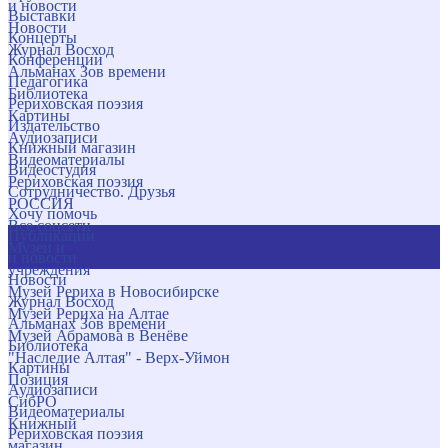
и новости
Выставки
Новости
Концерты
Журнал Восход
Конференции
Альманах Зов времени
Педагогика
Библиотека
Рериховская поэзия
Картины
Издательство
Аудиозаписи
Книжный магазин
Видеоматериалы
Видеостудия
Рериховская поэзия
Сотрудничество. Друзья
РОССИЯ
Хочу помочь
Все соцсети
Публикации
Музеи и
и новости
учреждения
Новости
Музей Рериха в Новосибирске
Журнал Восход
Музей Рериха на Алтае
Альманах Зов времени
Музей Абрамова в Венёве
Библиотека
"Наследие Алтая" - Верх-Уймон
Картины
Позиция
Аудиозаписи
СибРО
Видеоматериалы
Книжный
Рериховская поэзия
магазин