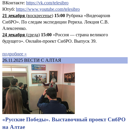
ВКонтакте:
https://vk.com/telesibro
Ютуб:
https://www.youtube.com/telesibro
21 декабря
(
воскресенье
)
15:00
Рубрика «Видеоархив
СибРО». По следам экспедиции Рериха. Лекция С.В.
Алексеенко.
24 декабря
(
среда)
15:00
«Россия — страна великого
будущего». Онлайн-проект СибРО. Выпуск 39.
подробнее »
26.11.2025
ВЕСТИ С АЛТАЯ
«Русские Победы». Выставочный проект СибРО
на Алтае