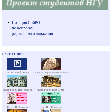
Позиция СибРО
по вопросам
рериховского движения
Сайты СибРО
Учение Живой Этики
Сибирское Рериховское Общество
Музей Рериха Новосибирск
Музей Рериха Верх-Уймон
Сайт Б.Н.Абрамова
Сайт Н.Д.Спириной