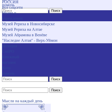
РОССИЯ
помочь
Все соцсети
Поиск
Музеи и
учреждения
Музей Рериха в Новосибирске
Музей Рериха на Алтае
Музей Абрамова в Венёве
"Наследие Алтая" - Верх-Уймон
Позиция
СибРО
Книжный
магазин
Хочу
помочь
Поиск
Поиск
Мысли на каждый день