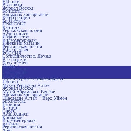
Новости
Выставки
Журнал Восход
Концерты
Альманах Зов времени
Конференции
Библиотека
Педагогика
Картины
Рериховская поэзия
Аудиозаписи
Издательство
Видеоматериалы
Книжный магазин
Рериховская поэзия
Видеостудия
РОССИЯ
Сотрудничество. Друзья
Все соцсети
Хочу помочь
Музеи и
Публикации
учреждения
и новости
Музей Рериха в Новосибирске
Новости
Музей Рериха на Алтае
Журнал Восход
Музей Абрамова в Венёве
Альманах Зов времени
"Наследие Алтая" - Верх-Уймон
Библиотека
Позиция
Картины
СибРО
Аудиозаписи
Книжный
Видеоматериалы
магазин
Рериховская поэзия
Хочу