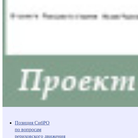
Позиция СибРО
по вопросам
рериховского движения