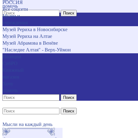
РОССИЯ
помочь
Все соцсети
Поиск
Музеи и
учреждения
Музей Рериха в Новосибирске
Музей Рериха на Алтае
Музей Абрамова в Венёве
"Наследие Алтая" - Верх-Уймон
Позиция
СибРО
Книжный
магазин
Хочу
помочь
Поиск
Поиск
Мысли на каждый день