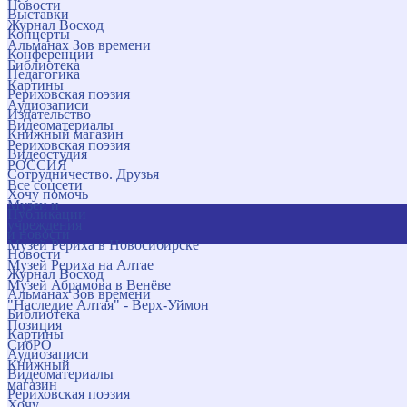
Новости
Выставки
Журнал Восход
Концерты
Альманах Зов времени
Конференции
Библиотека
Педагогика
Картины
Рериховская поэзия
Аудиозаписи
Издательство
Видеоматериалы
Книжный магазин
Рериховская поэзия
Видеостудия
РОССИЯ
Сотрудничество. Друзья
Все соцсети
Хочу помочь
Музеи и
Публикации
учреждения
и новости
Музей Рериха в Новосибирске
Новости
Музей Рериха на Алтае
Журнал Восход
Музей Абрамова в Венёве
Альманах Зов времени
"Наследие Алтая" - Верх-Уймон
Библиотека
Позиция
Картины
СибРО
Аудиозаписи
Книжный
Видеоматериалы
магазин
Рериховская поэзия
Хочу