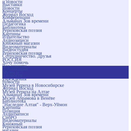
и новости
Выставки
Новости
Концерты
Журнал Восход
Конференции
Альманах Зов времени
Педагогика
Библиотека
Рериховская поэзия
Картины
Издательство
Аудиозаписи
Книжный магазин
Видеоматериалы
Видеостудия
Рериховская поэзия
Сотрудничество. Друзья
РОССИЯ
Хочу помочь
Все соцсети
Публикации
Музеи и
и новости
учреждения
Новости
Музей Рериха в Новосибирске
Журнал Восход
Музей Рериха на Алтае
Альманах Зов времени
Музей Абрамова в Венёве
Библиотека
"Наследие Алтая" - Верх-Уймон
Картины
Позиция
Аудиозаписи
СибРО
Видеоматериалы
Книжный
Рериховская поэзия
магазин