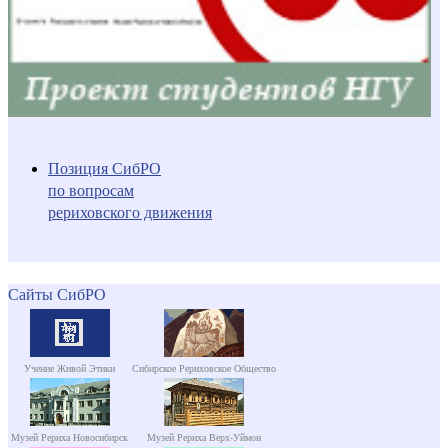
Позиция СибРО
по вопросам
рериховского движения
Сайты СибРО
Учение Живой Этики
Сибирское Рериховское Общество
Музей Рериха Новосибирск
Музей Рериха Верх-Уймон