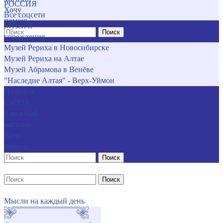
РОССИЯ
Хочу
Все соцсети
помочь
Музеи и
Поиск
учреждения
Музей Рериха в Новосибирске
Музей Рериха на Алтае
Музей Абрамова в Венёве
"Наследие Алтая" - Верх-Уймон
Позиция
СибРО
Книжный
магазин
Хочу
помочь
Поиск
Поиск
Мысли на каждый день