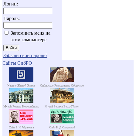
Логин:
Пароль:
Запомнить меня на
этом компьютере
Забыли свой пароль?
Сайты СибРО
Учение Живой Этики
Сибирское Рериховское Общество
Музей Рериха Новосибирск
Музей Рериха Верх-Уймон
Сайт Б.Н.Абрамова
Сайт Н.Д.Спириной