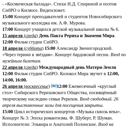
- «Космическая баллада». Стихи Н.Д. Спириной и поэтов
СибРО о Космосе. Видеосюжет.
15:00
Концерт преподавателей и студентов Новосибирского
музыкального колледжа им. А.Ф. Мурова.
17:00
Концерт учащихся детской музыкальной школы №
6.
15 апреля
(
среда
)
День Пакта Рериха и Знамени Мира
.
12:00
Фильм студии СибРО.
18 апреля
(
суббота
)
15:00
Александр Звенигородский.
«Через тернии к звёздам». Концерт бардовской песни.
Вход по
музейным билетам.
22 апреля
(
среда
)
Международный день Матери-Земли
12:00
Фильм студии СибРО. Колокол Мира звучит в
12:00,
14:00, 16:00.
26 апреля
(
воскресенье
)
12:00
Ежемесячный «круглый
стол» Сибирского Рериховского Общества, посвящённый
творческому наследию семьи Рерихов.
Вход свободный
.
26
апреля выставочные залы для посещения закрыты.
15:00
Цикл исторических концертов «Музыка сквозь века».
Концерт № 3: Эпоха романтизма. Ф. Шуберт, Р. Шуман.
Исполнители: Эльвира и Анатолий Полонские.
Вход на