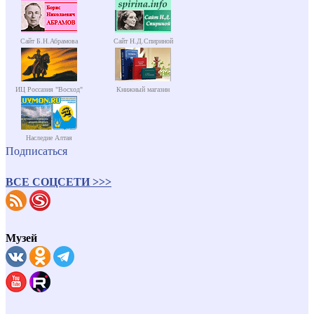
Сайт Б.Н.Абрамова
Сайт Н.Д.Спириной
ИЦ Россазия "Восход"
Книжный магазин
Наследие Алтая
Подписаться
ВСЕ СОЦСЕТИ >>>
Музей