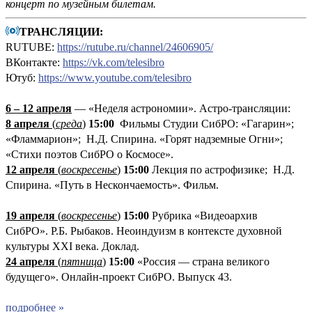
концерт по музейным билетам.
ТРАНСЛЯЦИИ:
RUTUBE:
https://rutube.ru/channel/24606905/
ВКонтакте:
https://vk.com/telesibro
Ютуб:
https://www.youtube.com/telesibro
6 – 12 апреля
— «Неделя астрономии». Астро-трансляции:
8 апреля
(
среда
)
15:00
Фильмы Студии СибРО: «Гагарин»;
«Фламмарион»; Н.Д. Спирина. «Горят надземные Огни»;
«Стихи поэтов СибРО о Космосе».
12 апреля
(
воскресенье
)
15:00
Лекция по астрофизике; Н.Д.
Спирина. «Путь в Нескончаемость». Фильм.
19 апреля
(
воскресенье
)
1
5:00
Рубрика «Видеоархив
СибРО». Р.Б. Рыбаков. Неоиндуизм в контексте духовной
культуры XXI века. Доклад.
24 апреля
(
пятница
)
15:00
«Россия — страна великого
будущего». Онлайн-проект СибРО. Выпуск 43.
подробнее »