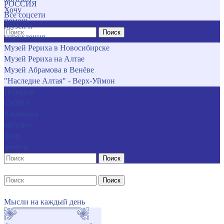
РОССИЯ
Хочу
Все соцсети
помочь
Музеи и
Поиск
учреждения
Музей Рериха в Новосибирске
Музей Рериха на Алтае
Музей Абрамова в Венёве
"Наследие Алтая" - Верх-Уймон
Позиция
СибРО
Книжный
магазин
Хочу
помочь
Поиск
Поиск
Мысли на каждый день