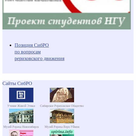
Позиция СибРО
по вопросам
рериховского движения
Сайты СибРО
Учение Живой Этики
Сибирское Рериховское Общество
Музей Рериха Новосибирск
Музей Рериха Верх-Уймон