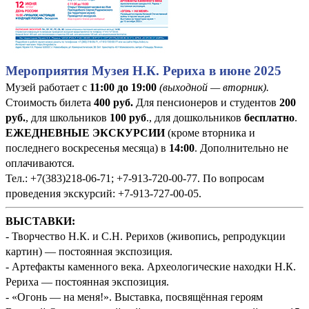
Мероприятия Музея Н.К. Рериха в июне 2025
Музей работает с
11:00 до 19:00
(выходной — вторник).
Стоимость билета
400
руб
.
Для пенсионеров и студентов
200
руб.
, для школьников
100 руб
., для дошкольников
бесплатно
.
ЕЖЕДНЕВНЫЕ ЭКСКУРСИИ
(кроме вторника и
последнего воскресенья месяца) в
14:00
. Дополнительно не
оплачиваются.
Тел.: +7(383)218-06-71; +7-913-720-00-77. По вопросам
проведения экскурсий: +7-913-727-00-05.
ВЫСТАВКИ:
- Творчество Н.К. и С.Н. Рерихов (живопись, репродукции
картин) — постоянная экспозиция.
- Артефакты каменного века. Археологические находки Н.К.
Рериха — постоянная экспозиция.
- «Огонь — на меня!». Выставка, посвящённая героям