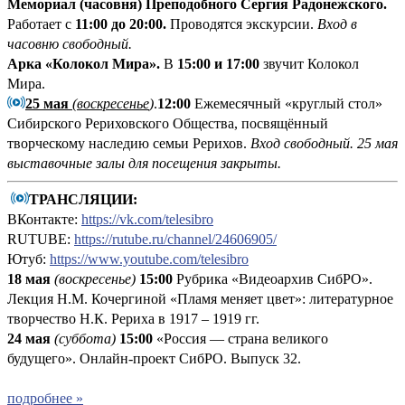
Мемориал (часовня) Преподобного Сергия Радонежского.
Работает с
11:00 до 20:00.
Проводятся экскурсии.
Вход в
часовню свободный.
Арка «Колокол Мира».
В
15:00 и 17:00
звучит Колокол
Мира.
25 мая
(воскресенье
)
.
12:00
Ежемесячный «круглый стол»
Сибирского Рериховского Общества, посвящённый
творческому наследию семьи Рерихов.
Вход свободный.
25 мая
выставочные залы для посещения закрыты.
ТРАНСЛЯЦИИ:
ВКонтакте:
https://vk.com/telesibro
RUTUBE:
https://rutube.ru/channel/24606905/
Ютуб:
https://www.youtube.com/telesibro
18 мая
(воскресенье)
15:00
Рубрика «Видеоархив СибРО».
Лекция Н.М. Кочергиной «Пламя меняет цвет»: литературное
творчество Н.К. Рериха в 1917 – 1919 гг.
24 мая
(суббота)
15:00
«Россия — страна великого
будущего». Онлайн-проект СибРО. Выпуск 32.
подробнее »