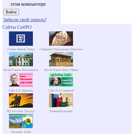
этом компьютере
Забыли свой пароль?
Сайты СибРО
Учение Живой Этики
Сибирское Рериховское Общество
Музей Рериха Новосибирск
Музей Рериха Верх-Уймон
Сайт Б.Н.Абрамова
Сайт Н.Д.Спириной
ИЦ Россазия "Восход"
Книжный магазин
Наследие Алтая