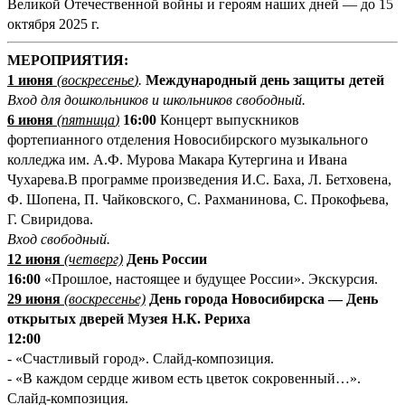
Великой Отечественной войны и героям наших дней — до 15
октября 2025 г.
МЕРОПРИЯТИЯ:
1 июня
(
воскресенье
)
.
Международный день защиты детей
Вход для дошкольников и школьников свободный.
6
июня
(
пятница
)
16:00
Концерт выпускников
фортепианного отделения Новосибирского музыкального
колледжа им. А.Ф. Мурова Макара Кутергина и Ивана
Чухарева.В программе произведения И.С. Баха, Л. Бетховена,
Ф. Шопена, П. Чайковского, С. Рахманинова, С. Прокофьева,
Г. Свиридова.
Вход свободный.
12 июня
(
четверг)
День России
16:00
«Прошлое, настоящее и будущее России». Экскурсия.
29 июня
(
воскресенье)
День города Новосибирска — День
открытых дверей Музея Н.К. Рериха
12:00
- «Счастливый город». Слайд-композиция.
- «В каждом сердце живом есть цветок сокровенный…».
Слайд-композиция.