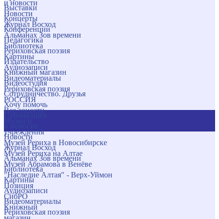
и новости
Выставки
Новости
Концерты
Журнал Восход
Конференции
Альманах Зов времени
Педагогика
Библиотека
Рериховская поэзия
Картины
Издательство
Аудиозаписи
Книжный магазин
Видеоматериалы
Видеостудия
Рериховская поэзия
Сотрудничество. Друзья
РОССИЯ
Хочу помочь
Все соцсети
Публикации
Музеи и
и новости
учреждения
Новости
Музей Рериха в Новосибирске
Журнал Восход
Музей Рериха на Алтае
Альманах Зов времени
Музей Абрамова в Венёве
Библиотека
"Наследие Алтая" - Верх-Уймон
Картины
Позиция
Аудиозаписи
СибРО
Видеоматериалы
Книжный
Рериховская поэзия
магазин