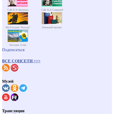
Сайт Б.Н.Абрамова
Сайт Н.Д.Спириной
ИЦ Россазия "Восход"
Книжный магазин
Наследие Алтая
Подписаться
ВСЕ СОЦСЕТИ >>>
Музей
Трансляции