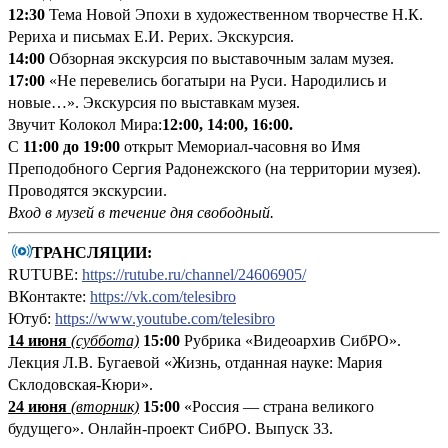
12:30
Тема Новой Эпохи в художественном творчестве Н.К.
Рериха и письмах Е.И. Рерих. Экскурсия.
14:00
Обзорная экскурсия по выставочным залам музея.
17:00
«Не перевелись богатыри на Руси. Народились и
новые…». Экскурсия по выставкам музея.
Звучит Колокол Мира:
12:00, 14:00, 16:00.
С
11:00 до 19:00
открыт Мемориал-часовня во Имя
Преподобного Сергия Радонежского (на территории музея).
Проводятся экскурсии.
Вход в музей в течение дня свободный.
ТРАНСЛЯЦИИ:
RUTUBE:
https://rutube.ru/channel/24606905/
ВКонтакте:
https://vk.com/telesibro
Ютуб:
https://www.youtube.com/telesibro
14 июня
(суббота)
15:00
Рубрика «Видеоархив СибРО».
Лекция Л.В. Бугаевой «Жизнь, отданная науке: Мария
Склодовская-Кюри».
24 июня
(вторник)
15:00
«Россия — страна великого
будущего». Онлайн-проект СибРО. Выпуск 33.