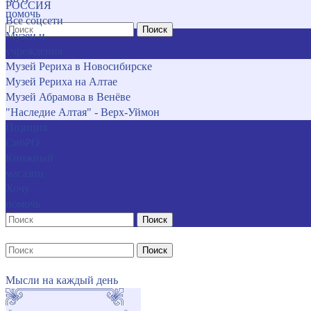
РОССИЯ
помочь
Все соцсети
Поиск
Музеи и
учреждения
Музей Рериха в Новосибирске
Музей Рериха на Алтае
Музей Абрамова в Венёве
"Наследие Алтая" - Верх-Уймон
Позиция
СибРО
Книжный
магазин
Хочу
помочь
Поиск
Поиск
Мысли на каждый день