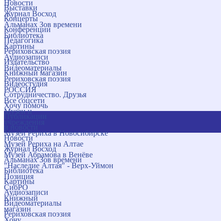
Новости
Выставки
Журнал Восход
Концерты
Альманах Зов времени
Конференции
Библиотека
Педагогика
Картины
Рериховская поэзия
Аудиозаписи
Издательство
Видеоматериалы
Книжный магазин
Рериховская поэзия
Видеостудия
РОССИЯ
Сотрудничество. Друзья
Все соцсети
Хочу помочь
Музеи и
Публикации
учреждения
и новости
Музей Рериха в Новосибирске
Новости
Музей Рериха на Алтае
Журнал Восход
Музей Абрамова в Венёве
Альманах Зов времени
"Наследие Алтая" - Верх-Уймон
Библиотека
Позиция
Картины
СибРО
Аудиозаписи
Книжный
Видеоматериалы
магазин
Рериховская поэзия
Хочу