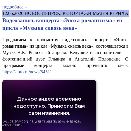
подробнее »
12.05.2026
НОВОСИБИРСК. РЕПОРТАЖИ МУЗЕЯ РЕРИХА
Видеозапись концерта «Эпоха романтизма» из
цикла «Музыка сквозь века»
Предлагаем к просмотру видеозапись концерта «Эпоха
романтизма» из цикла «Музыка сквозь века», состоявшегося в
Музее Н.К. Рериха 26 апреля. Ведущие и исполнители —
фортепианный дуэт Эльвира и Анатолий Полонские. О
программе концерта можно прочитать здесь:
https://sibro.ru/news/54511