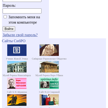
Пароль:
Запомнить меня на
этом компьютере
Забыли свой пароль?
Сайты СибРО
Учение Живой Этики
Сибирское Рериховское Общество
Музей Рериха Новосибирск
Музей Рериха Верх-Уймон
Сайт Б.Н.Абрамова
Сайт Н.Д.Спириной