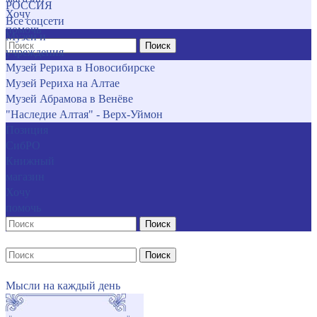
РОССИЯ
Хочу
Все соцсети
помочь
Музеи и
Поиск
учреждения
Музей Рериха в Новосибирске
Музей Рериха на Алтае
Музей Абрамова в Венёве
"Наследие Алтая" - Верх-Уймон
Позиция
СибРО
Книжный
магазин
Хочу
помочь
Поиск
Поиск
Мысли на каждый день