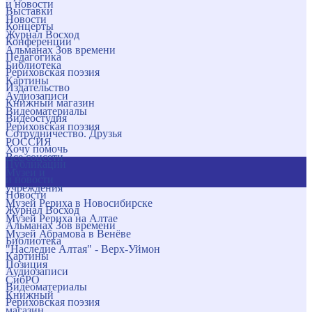
и новости
Выставки
Новости
Концерты
Журнал Восход
Конференции
Альманах Зов времени
Педагогика
Библиотека
Рериховская поэзия
Картины
Издательство
Аудиозаписи
Книжный магазин
Видеоматериалы
Видеостудия
Рериховская поэзия
Сотрудничество. Друзья
РОССИЯ
Хочу помочь
Все соцсети
Публикации
Музеи и
и новости
учреждения
Новости
Музей Рериха в Новосибирске
Журнал Восход
Музей Рериха на Алтае
Альманах Зов времени
Музей Абрамова в Венёве
Библиотека
"Наследие Алтая" - Верх-Уймон
Картины
Позиция
Аудиозаписи
СибРО
Видеоматериалы
Книжный
Рериховская поэзия
магазин