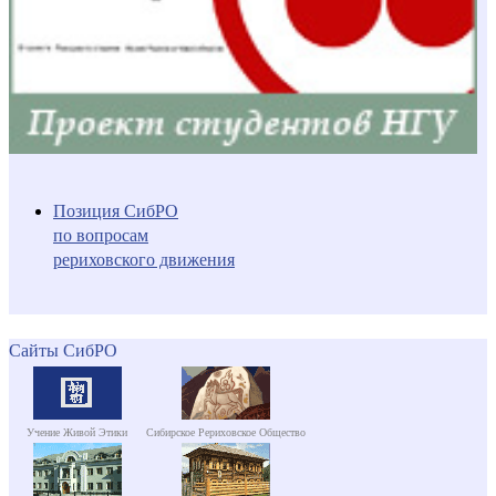
Позиция СибРО
по вопросам
рериховского движения
Сайты СибРО
Учение Живой Этики
Сибирское Рериховское Общество