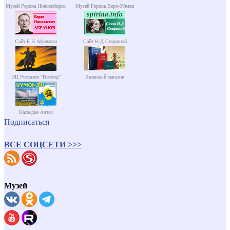
Музей Рериха Новосибирск
Музей Рериха Верх-Уймон
Сайт Б.Н.Абрамова
Сайт Н.Д.Спириной
ИЦ Россазия "Восход"
Книжный магазин
Наследие Алтая
Подписаться
ВСЕ СОЦСЕТИ >>>
Музей