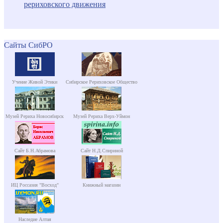
рериховского движения
Сайты СибРО
Учение Живой Этики
Сибирское Рериховское Общество
Музей Рериха Новосибирск
Музей Рериха Верх-Уймон
Сайт Б.Н.Абрамова
Сайт Н.Д.Спириной
ИЦ Россазия "Восход"
Книжный магазин
Наследие Алтая