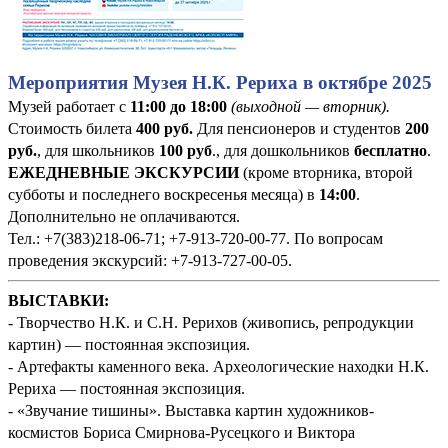
Мероприятия Музея Н.К. Рериха в октябре 2025
Музей работает с
11:00 до 18:00
(выходной — вторник).
Стоимость билета
400
руб
.
Для пенсионеров и студентов
200
руб.
, для школьников
100 руб
., для дошкольников
бесплатно
.
ЕЖЕДНЕВНЫЕ ЭКСКУРСИИ
(кроме вторника, второй
субботы и последнего воскресенья месяца) в
14:00
.
Дополнительно не оплачиваются.
Тел.: +7(383)218-06-71; +7-913-720-00-77. По вопросам
проведения экскурсий: +7-913-727-00-05.
ВЫСТАВКИ:
- Творчество Н.К. и С.Н. Рерихов (живопись, репродукции
картин) — постоянная экспозиция.
- Артефакты каменного века. Археологические находки Н.К.
Рериха — постоянная экспозиция.
- «Звучание тишины». Выставка картин художников-
космистов Бориса Смирнова-Русецкого и Виктора