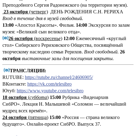
Преподобного Сергия Радонежского (на территории музея).
23 октября
(четверг)
ДЕНЬ РОЖДЕНИЯ С.Н. РЕРИХА
Вход в течение дня в музей свободный.
13:00
«Апостол Красоты». Фильм.
14:00
Экскурсия по залам
музея: «Великий сын великого отца».
26 октября
(воскресенье)
12:00
Ежемесячный «круглый
стол» Сибирского Рериховского Общества, посвящённый
творческому наследию семьи Рерихов.
Вход свободный.
26
октября
выставочные залы для посещения закрыты.
ТРАНСЛЯЦИИ:
RUTUBE:
https://rutube.ru/channel/24606905/
ВКонтакте:
https://vk.com/telesibro
Ютуб:
https://www.youtube.com/telesibro
18 октября
(
суббота
)
15:00
Рубрика «Видеоархив
СибРО». Лекция Н. Малышевой «Соломон — величайший
мудрец всех времён».
24 октября
(
пятница
)
15:00
«Россия — страна великого
будущего». Онлайн-проект СибРО. Выпуск 37.