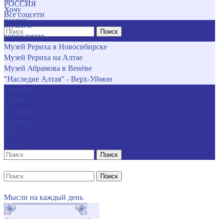
РОССИЯ
Хочу
Все соцсети
помочь
Музеи и
Поиск
учреждения
Музей Рериха в Новосибирске
Музей Рериха на Алтае
Музей Абрамова в Венёве
"Наследие Алтая" - Верх-Уймон
Позиция
СибРО
Книжный
магазин
Хочу
помочь
Поиск
Поиск
Мысли на каждый день