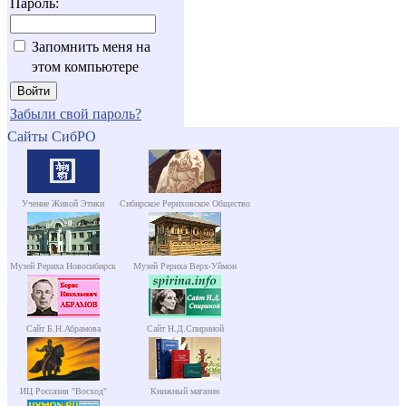
Пароль:
Запомнить меня на
этом компьютере
Забыли свой пароль?
Сайты СибРО
Учение Живой Этики
Сибирское Рериховское Общество
Музей Рериха Новосибирск
Музей Рериха Верх-Уймон
Сайт Б.Н.Абрамова
Сайт Н.Д.Спириной
ИЦ Россазия "Восход"
Книжный магазин