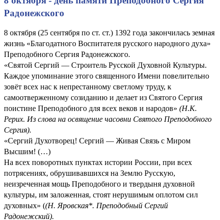
8 октября - день памяти Преподобного Сергия
Радонежского
8 октября (25 сентября по ст. ст.) 1392 года закончилась земная
жизнь «Благодатного Воспитателя русского народного духа»
Преподобного Сергия Радонежского.
«Святой Сергий — Строитель Русской Духовной Культуры.
Каждое упоминание этого священного Имени повелительно
зовёт всех нас к непрестанному светлому труду, к
самоотверженному созиданию и делает из Святого Сергия
поистине Преподобного для всех веков и народов»
(Н.К.
Рерих. Из слова на освящение часовни Святого Преподобного
Сергия).
«Сергий Духотворец! Сергий — Живая Связь с Миром
Высшим! (…)
На всех поворотных пунктах истории России, при всех
потрясениях, обрушивавшихся на Землю Русскую,
неизреченная мощь Преподобного и твердыня духовной
культуры, им заложенная, стоят нерушимым оплотом сил
духовных» (
(
Н. Яровская*. Преподобный Сергий
Радонежский
).