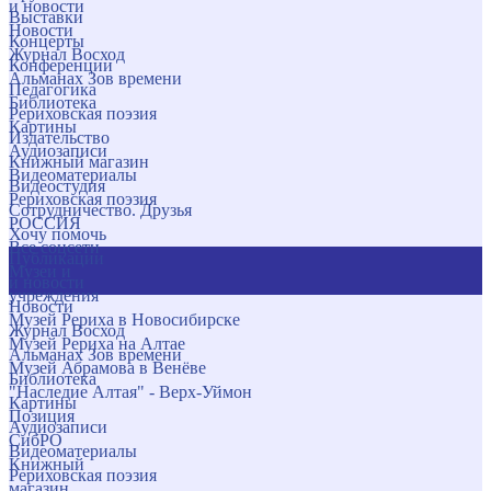
и новости
Выставки
Новости
Концерты
Журнал Восход
Конференции
Альманах Зов времени
Педагогика
Библиотека
Рериховская поэзия
Картины
Издательство
Аудиозаписи
Книжный магазин
Видеоматериалы
Видеостудия
Рериховская поэзия
Сотрудничество. Друзья
РОССИЯ
Хочу помочь
Все соцсети
Публикации
Музеи и
и новости
учреждения
Новости
Музей Рериха в Новосибирске
Журнал Восход
Музей Рериха на Алтае
Альманах Зов времени
Музей Абрамова в Венёве
Библиотека
"Наследие Алтая" - Верх-Уймон
Картины
Позиция
Аудиозаписи
СибРО
Видеоматериалы
Книжный
Рериховская поэзия
магазин