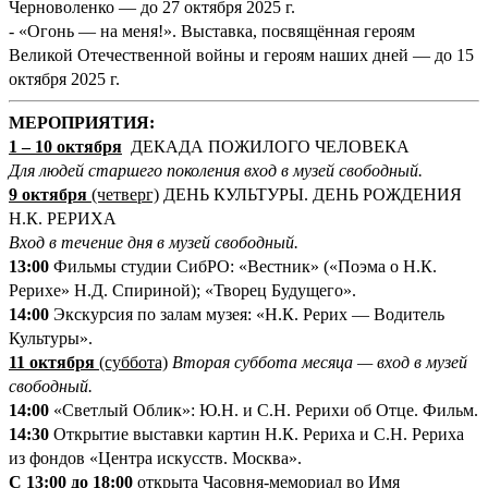
Черноволенко — до 27 октября 2025 г.
- «Огонь — на меня!». Выставка, посвящённая героям
Великой Отечественной войны и героям наших дней — до 15
октября 2025 г.
М
ЕРОПРИЯТИЯ:
1
–
10 октября
ДЕКАДА ПОЖИЛОГО ЧЕЛОВЕКА
Для людей старшего поколения вход в музей свободный.
9 октября
(четверг)
ДЕНЬ КУЛЬТУРЫ. ДЕНЬ РОЖДЕНИЯ
Н.К. РЕРИХА
Вход в течение дня в музей свободный.
13:00
Фильмы студии СибРО: «Вестник» («Поэма о Н.К.
Рерихе» Н.Д. Спириной); «Творец Будущего».
14:00
Экскурсия по залам музея: «Н.К. Рерих — Водитель
Культуры».
11 октября
(суббота)
Вторая суббота месяца — вход в музей
свободный.
14:00
«Светлый Облик»: Ю.Н. и С.Н. Рерихи об Отце. Фильм.
14:30
Открытие выставки картин Н.К. Рериха и С.Н. Рериха
из фондов «Центра искусств. Москва».
С 13:00 до 18:00
открыта Часовня-мемориал во Имя