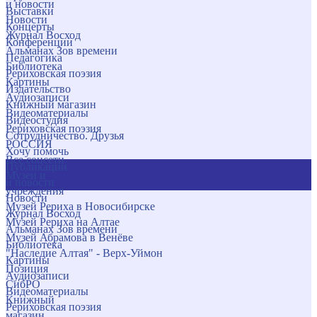
и новости
Выставки
Новости
Концерты
Журнал Восход
Конференции
Альманах Зов времени
Педагогика
Библиотека
Рериховская поэзия
Картины
Издательство
Аудиозаписи
Книжный магазин
Видеоматериалы
Видеостудия
Рериховская поэзия
Сотрудничество. Друзья
РОССИЯ
Хочу помочь
Все соцсети
Публикации
Музеи и
и новости
учреждения
Новости
Музей Рериха в Новосибирске
Журнал Восход
Музей Рериха на Алтае
Альманах Зов времени
Музей Абрамова в Венёве
Библиотека
"Наследие Алтая" - Верх-Уймон
Картины
Позиция
Аудиозаписи
СибРО
Видеоматериалы
Книжный
Рериховская поэзия
магазин