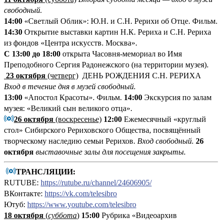
свободный.
14:00
«Светлый Облик»: Ю.Н. и С.Н. Рерихи об Отце. Фильм.
14:30
Открытие выставки картин Н.К. Рериха и С.Н. Рериха
из фондов «Центра искусств. Москва».
С 13:00 до 18:00
открыта Часовня-мемориал во Имя
Преподобного Сергия Радонежского (на территории музея).
23 октября
(четверг)
ДЕНЬ РОЖДЕНИЯ С.Н. РЕРИХА
Вход в течение дня в музей свободный.
13:00
«Апостол Красоты». Фильм.
14:00
Экскурсия по залам
музея: «Великий сын великого отца».
26 октября
(воскресенье)
12:00
Ежемесячный «круглый
стол» Сибирского Рериховского Общества, посвящённый
творческому наследию семьи Рерихов.
Вход свободный.
26
октября
выставочные залы для посещения закрыты.
ТРАНСЛЯЦИИ:
RUTUBE:
https://rutube.ru/channel/24606905/
ВКонтакте:
https://vk.com/telesibro
Ютуб:
https://www.youtube.com/telesibro
18 октября
(
суббота
)
15:00
Рубрика «Видеоархив