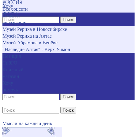
РОССИЯ
Хочу
Все соцсети
помочь
Музеи и
Поиск
учреждения
Музей Рериха в Новосибирске
Музей Рериха на Алтае
Музей Абрамова в Венёве
"Наследие Алтая" - Верх-Уймон
Позиция
СибРО
Книжный
магазин
Хочу
помочь
Поиск
Поиск
Мысли на каждый день