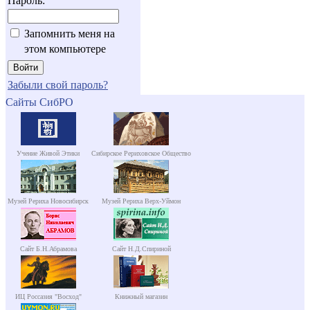
Пароль:
Запомнить меня на
этом компьютере
Забыли свой пароль?
Сайты СибРО
Учение Живой Этики
Сибирское Рериховское Общество
Музей Рериха Новосибирск
Музей Рериха Верх-Уймон
Сайт Б.Н.Абрамова
Сайт Н.Д.Спириной
ИЦ Россазия "Восход"
Книжный магазин