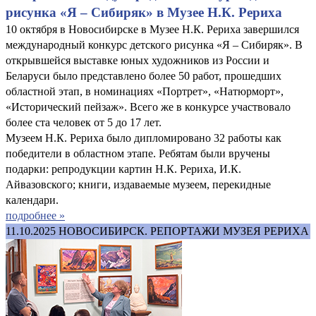
рисунка «Я – Сибиряк» в Музее Н.К. Рериха
10 октября в Новосибирске в Музее Н.К. Рериха завершился
международный конкурс детского рисунка «Я – Сибиряк». В
открывшейся выставке юных художников из России и
Беларуси было представлено более 50 работ, прошедших
областной этап, в номинациях «Портрет», «Натюрморт»,
«Исторический пейзаж». Всего же в конкурсе участвовало
более ста человек от 5 до 17 лет.
Музеем Н.К. Рериха было дипломировано 32 работы как
победители в областном этапе. Ребятам были вручены
подарки: репродукции картин Н.К. Рериха, И.К.
Айвазовского; книги, издаваемые музеем, перекидные
календари.
подробнее »
11.10.2025
НОВОСИБИРСК. РЕПОРТАЖИ МУЗЕЯ РЕРИХА