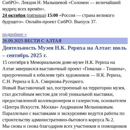
СибРО». Лекция Н. Малышевой «Соломон — величайший
мудрец всех времён».
24 октября
(
пятница
)
15:00
«Россия — страна великого
будущего». Онлайн-проект СибРО. Выпуск 37.
подробнее »
26.09.2025
ВЕСТИ С АЛТАЯ
Деятельность Музея Н.К. Рериха на Алтае: июль
– сентябрь 2025 г.
15 сентября в Мемориальном доме-музее Н.К. Рериха на
Алтае завершился выставочный проект «Гималаи – Тишина»,
приуроченный к юбилеям трёх художников — Н.К. Рериха,
С.Н. Рериха и Б.А. Смирнова-Русецкого.
Новый Выставочный зал, построенный на территории музея,
стал достойным местом для этой уникальной выставки,
предоставленной коллекционером и галеристом, основателем
«Центра Искусств. Москва» Андрианом Мельниковым.
Параллельно с выставками и экскурсиями ведутся работы по
строительству административно-бытового корпуса № 2.
Мы снова и снова благодарим всех участников и помощников