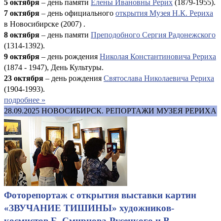
5 октября
– день памяти
Елены Ивановны Рерих
(1879-1955).
7 октября
– день официального
открытия Музея Н.К. Рериха
в Новосибирске (2007) .
8 октября
– день памяти
Преподобного Сергия Радонежского
(1314-1392).
9 октября
– день рождения
Николая Константиновича Рериха
(1874 - 1947), День Культуры.
23 октября
– день рождения
Святослава Николаевича Рериха
(1904-1993).
подробнее »
28.09.2025
НОВОСИБИРСК. РЕПОРТАЖИ МУЗЕЯ РЕРИХА
Фоторепортаж с открытия выставки картин
«ЗВУЧАНИЕ ТИШИНЫ» художников-
космистов Б. Смирнова-Русецкого и В.