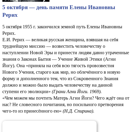
5 октября — день памяти Елены Ивановны
Рерих
5 октября 1955 г. закончился земной путь Елены Ивановны
Рерих.
Е.И. Рерих — великая русская женщина, взявшая на себя
труднейшую миссию — возвестить человечеству о
наступлении Новой Эры и принести людям давно утраченные
знания о Законах Бытия — Учение Живой Этики (Агни
Йогу). Она «приняла на себя всю тягость провозвестия
Нового Учения, старого как мир, но облечённого в новую
форму и дополненного тем, что из Сокровенного Знания
должно и можно было выдать человечеству на данной
ступени его эволюции»
(
Грани Агни Йоги. 1969
).
«Чем можем мы почтить Матерь Агни Йоги? Чего ждёт она от
нас? Не словесного почитания, но посильного претворения
чего-то из принесённого ею»
(
Н.Д. Спирина
).