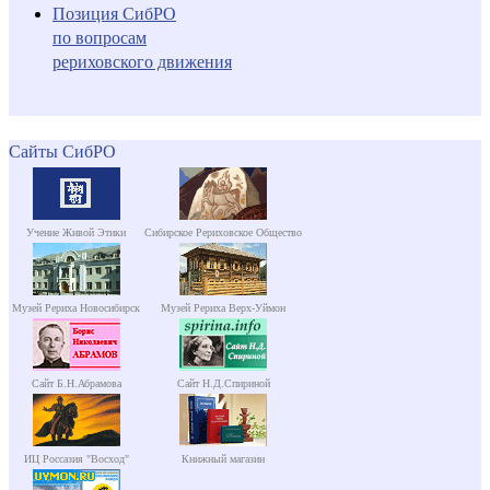
Позиция СибРО
по вопросам
рериховского движения
Сайты СибРО
Учение Живой Этики
Сибирское Рериховское Общество
Музей Рериха Новосибирск
Музей Рериха Верх-Уймон
Сайт Б.Н.Абрамова
Сайт Н.Д.Спириной
ИЦ Россазия "Восход"
Книжный магазин