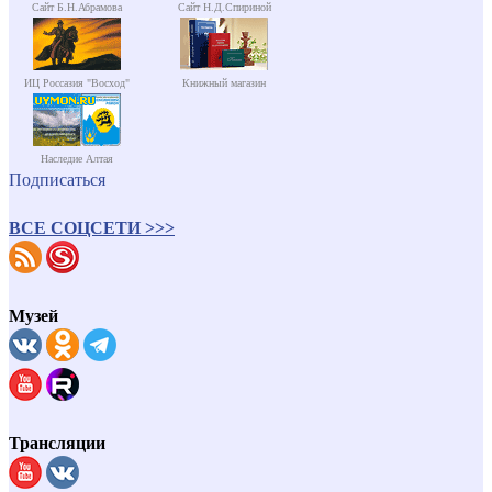
Сайт Б.Н.Абрамова
Сайт Н.Д.Спириной
ИЦ Россазия "Восход"
Книжный магазин
Наследие Алтая
Подписаться
ВСЕ СОЦСЕТИ >>>
Музей
Трансляции