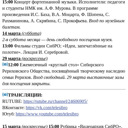
15:00
Концерт фортепианной музыки. Исполнители: педагоги
и студенты НМК им. А.Ф. Мурова. В программе
произведения И.С. Баха, В.А. Моцарта, Ф. Шопена, С.
Рахманинова, А. Скрябина, С. Прокофьева.
Вход по музейным
билетам.
14 марта
(суббота)
2-я суббота месяца — день свободного посещения музея.
13:00
Фильмы студии СибРО; «Идеи, запечатлённые на
полотне». Лекция И. Серебровой.
29 марта
(воскресенье)
12:00
Ежемесячный «круглый стол» Сибирского
Рериховского Общества, посвящённый творческому наследию
семьи Рерихов.
Вход свободный.
29 марта выставочные залы
для посещения закрыты.
ТРАНСЛЯЦИИ:
RUTUBE:
https://rutube.ru/channel/24606905/
ВКонтакте:
https://vk.com/telesibro
Ютуб:
https://www.youtube.com/telesibro
15 марта
(
воскресенье
)
15:00
Рубрика «Видеоархив СибРО».