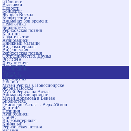
и новости
Выставки
Новости
Концерты
Журнал Восход
Конференции
Альманах Зов времени
Педагогика
Библиотека
Рериховская поэзия
Картины
Издательство
Аудиозаписи
Книжный магазин
Видеоматериалы
Видеостудия
Рериховская поэзия
Сотрудничество. Друзья
РОССИЯ
Хочу помочь
Все соцсети
Публикации
Музеи и
и новости
учреждения
Новости
Музей Рериха в Новосибирске
Журнал Восход
Музей Рериха на Алтае
Альманах Зов времени
Музей Абрамова в Венёве
Библиотека
"Наследие Алтая" - Верх-Уймон
Картины
Позиция
Аудиозаписи
СибРО
Видеоматериалы
Книжный
Рериховская поэзия
магазин