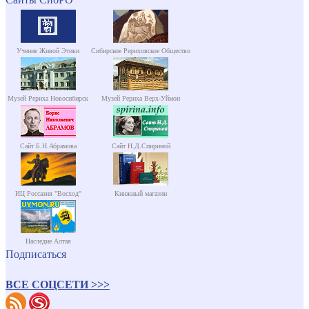
Учение Живой Этики
Сибирское Рериховское Общество
Музей Рериха Новосибирск
Музей Рериха Верх-Уймон
Сайт Б.Н.Абрамова
Сайт Н.Д.Спириной
ИЦ Россазия "Восход"
Книжный магазин
Наследие Алтая
Подписаться
ВСЕ СОЦСЕТИ >>>