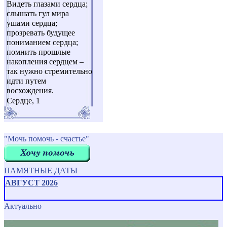
Видеть глазами сердца;
слышать гул мира
ушами сердца;
прозревать будущее
пониманием сердца;
помнить прошлые
накопления сердцем –
так нужно стремительно
идти путем
восхождения.
Сердце, 1
"Мочь помочь - счастье"
ПАМЯТНЫЕ ДАТЫ
АВГУСТ 2026
Актуально