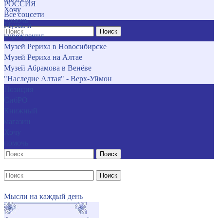
РОССИЯ
Хочу
Все соцсети
помочь
Музеи и
Поиск
учреждения
Музей Рериха в Новосибирске
Музей Рериха на Алтае
Музей Абрамова в Венёве
"Наследие Алтая" - Верх-Уймон
Позиция
СибРО
Книжный
магазин
Хочу
помочь
Поиск
Поиск
Мысли на каждый день