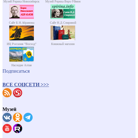
Музей Рериха Новосибирск
Музей Рериха Верх-Уймон
Сайт Б.Н.Абрамова
Сайт Н.Д.Спириной
ИЦ Россазия "Восход"
Книжный магазин
Наследие Алтая
Подписаться
ВСЕ СОЦСЕТИ >>>
Музей