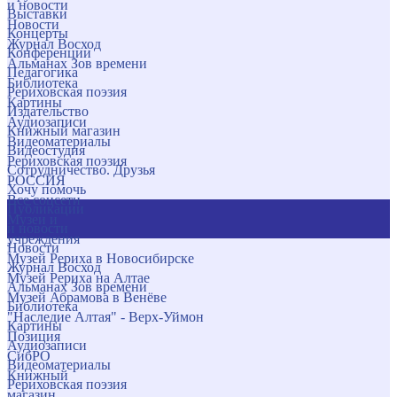
и новости
Выставки
Новости
Концерты
Журнал Восход
Конференции
Альманах Зов времени
Педагогика
Библиотека
Рериховская поэзия
Картины
Издательство
Аудиозаписи
Книжный магазин
Видеоматериалы
Видеостудия
Рериховская поэзия
Сотрудничество. Друзья
РОССИЯ
Хочу помочь
Все соцсети
Публикации
Музеи и
и новости
учреждения
Новости
Музей Рериха в Новосибирске
Журнал Восход
Музей Рериха на Алтае
Альманах Зов времени
Музей Абрамова в Венёве
Библиотека
"Наследие Алтая" - Верх-Уймон
Картины
Позиция
Аудиозаписи
СибРО
Видеоматериалы
Книжный
Рериховская поэзия
магазин