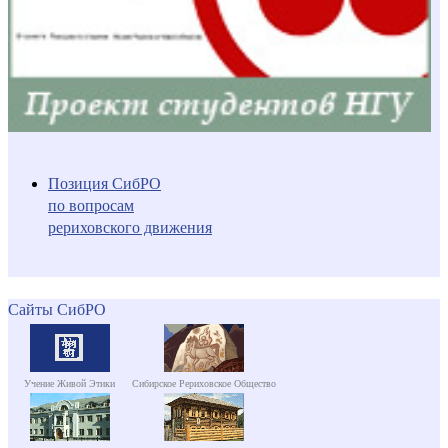
Позиция СибРО
по вопросам
рериховского движения
Сайты СибРО
Учение Живой Этики
Сибирское Рериховское Общество