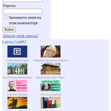
Пароль:
Запомнить меня на
этом компьютере
Забыли свой пароль?
Сайты СибРО
Учение Живой Этики
Сибирское Рериховское Общество
Музей Рериха Новосибирск
Музей Рериха Верх-Уймон
Сайт Б.Н.Абрамова
Сайт Н.Д.Спириной