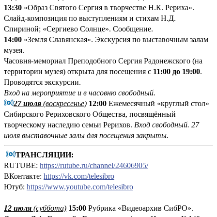
13:
3
0
«Образ Святого Сергия в творчестве Н.К. Рериха».
Слайд-композиция по выступлениям и стихам Н.Д.
Спириной; «Сергиево Солнце». Сообщение.
14:00
«Земля Славянская». Экскурсия по выставочным залам
музея.
Часовня-мемориал Преподобного Сергия Радонежского (на
территории музея) открыта для посещения с
11:00 до 19:00
.
Проводятся экскурсии.
Вход на мероприятие и в часовню свободный.
27 июля
(воскресенье
)
12:00
Ежемесячный «круглый стол»
Сибирского Рериховского Общества, посвящённый
творческому наследию семьи Рерихов.
Вход свободный.
27
июля выставочные залы для посещения закрыты.
ТРАНСЛЯЦИИ:
RUTUBE:
https://rutube.ru/channel/24606905/
ВКонтакте:
https://vk.com/telesibro
Ютуб:
https://www.youtube.com/telesibro
12 июля
(суббота)
15:00
Рубрика «Видеоархив СибРО».