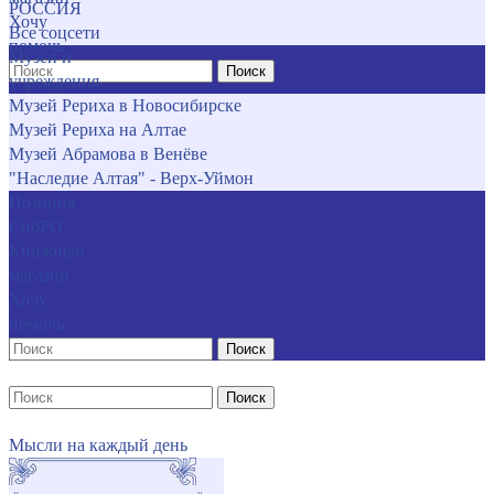
РОССИЯ
Хочу
Все соцсети
помочь
Музеи и
Поиск
учреждения
Музей Рериха в Новосибирске
Музей Рериха на Алтае
Музей Абрамова в Венёве
"Наследие Алтая" - Верх-Уймон
Позиция
СибРО
Книжный
магазин
Хочу
помочь
Поиск
Поиск
Мысли на каждый день