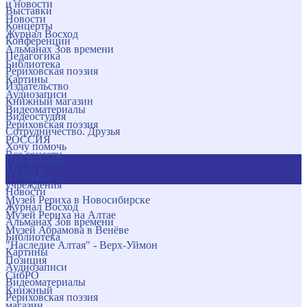
и новости
Выставки
Новости
Концерты
Журнал Восход
Конференции
Альманах Зов времени
Педагогика
Библиотека
Рериховская поэзия
Картины
Издательство
Аудиозаписи
Книжный магазин
Видеоматериалы
Видеостудия
Рериховская поэзия
Сотрудничество. Друзья
РОССИЯ
Хочу помочь
Все соцсети
Публикации
Музеи и
и новости
учреждения
Новости
Музей Рериха в Новосибирске
Журнал Восход
Музей Рериха на Алтае
Альманах Зов времени
Музей Абрамова в Венёве
Библиотека
"Наследие Алтая" - Верх-Уймон
Картины
Позиция
Аудиозаписи
СибРО
Видеоматериалы
Книжный
Рериховская поэзия
магазин