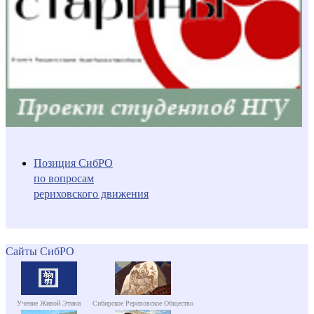
Позиция СибРО
по вопросам
рериховского движения
Сайты СибРО
Учение Живой Этики
Сибирское Рериховское Общество