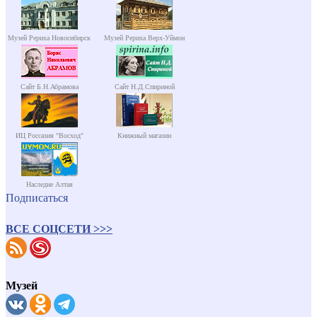
Музей Рериха Новосибирск
Музей Рериха Верх-Уймон
Сайт Б.Н.Абрамова
Сайт Н.Д.Спириной
ИЦ Россазия "Восход"
Книжный магазин
Наследие Алтая
Подписаться
ВСЕ СОЦСЕТИ >>>
Музей