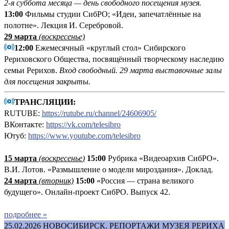
2-я суббота месяца — день свободного посещения музея.
13:00
Фильмы студии СибРО; «Идеи, запечатлённые на
полотне». Лекция И. Серебровой.
29 марта
(воскресенье)
12:00
Ежемесячный «круглый стол» Сибирского
Рериховского Общества, посвящённый творческому наследию
семьи Рерихов.
Вход свободный.
29 марта выставочные залы
для посещения закрыты.
ТРАНСЛЯЦИИ:
RUTUBE:
https://rutube.ru/channel/24606905/
ВКонтакте:
https://vk.com/telesibro
Ютуб:
https://www.youtube.com/telesibro
15 марта
(
воскресенье
)
15:00
Рубрика «Видеоархив СибРО».
В.И. Лотов. «Размышление о модели мироздания». Доклад.
24 марта
(вторник)
15:00
«Россия — страна великого
будущего». Онлайн-проект СибРО. Выпуск 42.
подробнее »
25.02.2026
НОВОСИБИРСК. РЕПОРТАЖИ МУЗЕЯ РЕРИХА