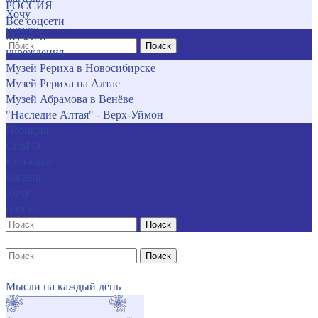
РОССИЯ
Хочу
Все соцсети
помочь
Музеи и
Поиск
учреждения
Музей Рериха в Новосибирске
Музей Рериха на Алтае
Музей Абрамова в Венёве
"Наследие Алтая" - Верх-Уймон
Позиция
СибРО
Книжный
магазин
Хочу
помочь
Поиск
Поиск
Мысли на каждый день