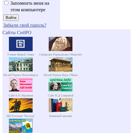
Запомнить меня на
этом компьютере
Забыли свой пароль?
Сайты СибРО
Учение Живой Этики
Сибирское Рериховское Общество
Музей Рериха Новосибирск
Музей Рериха Верх-Уймон
Сайт Б.Н.Абрамова
Сайт Н.Д.Спириной
ИЦ Россазия "Восход"
Книжный магазин