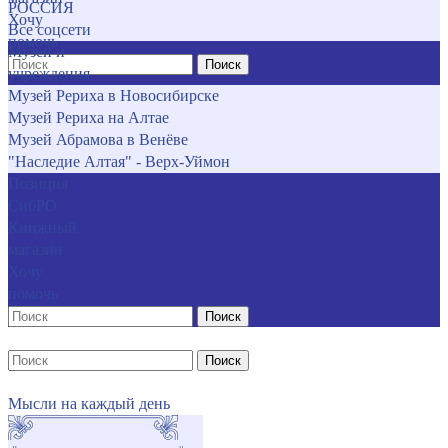
РОССИЯ
Хочу
Все соцсети
помочь
Музеи и
Поиск
учреждения
Музей Рериха в Новосибирске
Музей Рериха на Алтае
Музей Абрамова в Венёве
"Наследие Алтая" - Верх-Уймон
Позиция
СибРО
Книжный
магазин
Хочу
помочь
Поиск
Поиск
Мысли на каждый день