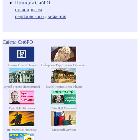
Позиция СибРО
по вопросам
рериховского движения
Сайты СибРО
Учение Живой Этики
Сибирское Рериховское Общество
Музей Рериха Новосибирск
Музей Рериха Верх-Уймон
Сайт Б.Н.Абрамова
Сайт Н.Д.Спириной
ИЦ Россазия "Восход"
Книжный магазин