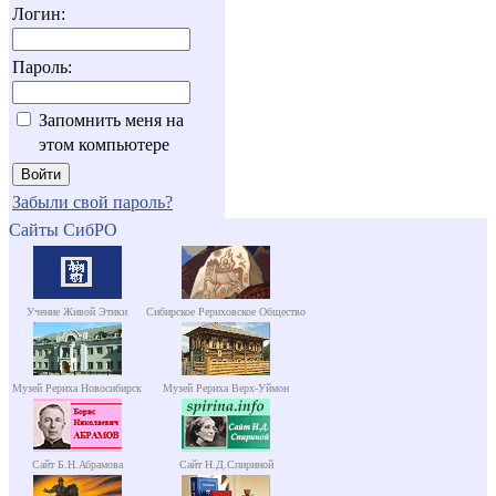
Логин:
Пароль:
Запомнить меня на
этом компьютере
Забыли свой пароль?
Сайты СибРО
Учение Живой Этики
Сибирское Рериховское Общество
Музей Рериха Новосибирск
Музей Рериха Верх-Уймон
Сайт Б.Н.Абрамова
Сайт Н.Д.Спириной