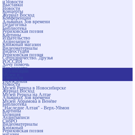
и новости
Выставки
Новости
Концерты
Журнал Восход
Конференции
Альманах Зов времени
Педагогика
Библиотека
Рериховская поэзия
Картины
Издательство
Аудиозаписи
Книжный магазин
Видеоматериалы
Видеостудия
Рериховская поэзия
Сотрудничество. Друзья
РОССИЯ
Хочу помочь
Все соцсети
Публикации
Музеи и
и новости
учреждения
Новости
Музей Рериха в Новосибирске
Журнал Восход
Музей Рериха на Алтае
Альманах Зов времени
Музей Абрамова в Венёве
Библиотека
"Наследие Алтая" - Верх-Уймон
Картины
Позиция
Аудиозаписи
СибРО
Видеоматериалы
Книжный
Рериховская поэзия
магазин