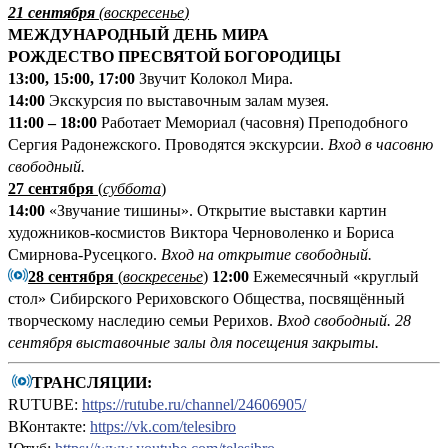
21 сентября
(
воскресенье
)
МЕЖДУНАРОДНЫЙ ДЕНЬ МИРА
РОЖДЕСТВО ПРЕСВЯТОЙ БОГОРОДИЦЫ
13:00, 15:00, 17:00
Звучит Колокол Мира.
14:00
Экскурсия по выставочным залам музея.
11:00 – 18:00
Работает Мемориал (часовня) Преподобного
Сергия Радонежского. Проводятся экскурсии.
Вход в часовню
свободный.
27 сентября
(
суббота
)
14:00
«Звучание тишины». Открытие выставки картин
художников-космистов Виктора Черноволенко и Бориса
Смирнова-Русецкого.
Вход на открытие свободный.
28 сентября
(
воскресенье
)
1
2:00
Ежемесячный «круглый
стол» Сибирского Рериховского Общества, посвящённый
творческому наследию семьи Рерихов.
Вход свободный. 28
сентября выставочные залы для посещения закрыты.
ТРАНСЛЯЦИИ:
RUTUBE:
https://rutube.ru/channel/24606905/
ВКонтакте:
https://vk.com/telesibro