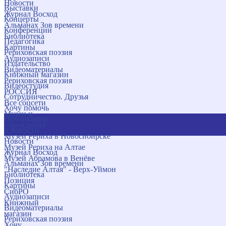
Новости
Выставки
Журнал Восход
Концерты
Альманах Зов времени
Конференции
Библиотека
Педагогика
Картины
Рериховская поэзия
Аудиозаписи
Издательство
Видеоматериалы
Книжный магазин
Рериховская поэзия
Видеостудия
РОССИЯ
Сотрудничество. Друзья
Все соцсети
Хочу помочь
Музеи и
Публикации
учреждения
и новости
Музей Рериха в Новосибирске
Новости
Музей Рериха на Алтае
Журнал Восход
Музей Абрамова в Венёве
Альманах Зов времени
"Наследие Алтая" - Верх-Уймон
Библиотека
Позиция
Картины
СибРО
Аудиозаписи
Книжный
Видеоматериалы
магазин
Рериховская поэзия
Хочу