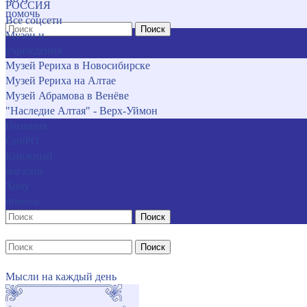
РОССИЯ
помочь
Все соцсети
Поиск
Музеи и
учреждения
Музей Рериха в Новосибирске
Музей Рериха на Алтае
Музей Абрамова в Венёве
"Наследие Алтая" - Верх-Уймон
Позиция
СибРО
Книжный
магазин
Хочу
помочь
Поиск
Поиск
Мысли на каждый день