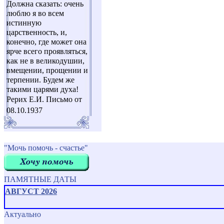
Должна сказать: очень
люблю я во всем
истинную
царственность, и,
конечно, где может она
ярче всего проявляться,
как не в великодушии,
вмещении, прощении и
терпении. Будем же
такими царями духа!
Рерих Е.И. Письмо от
08.10.1937
"Мочь помочь - счастье"
ПАМЯТНЫЕ ДАТЫ
АВГУСТ 2026
Актуально