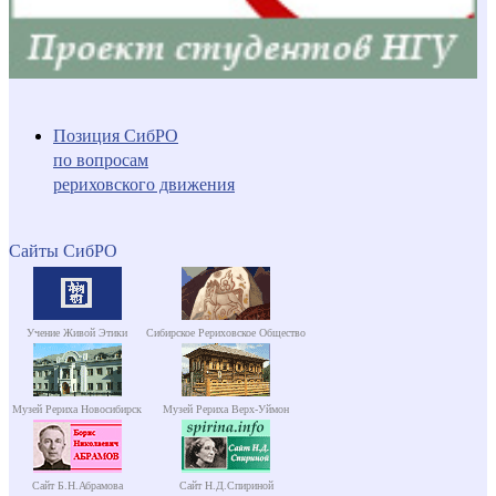
Позиция СибРО
по вопросам
рериховского движения
Сайты СибРО
Учение Живой Этики
Сибирское Рериховское Общество
Музей Рериха Новосибирск
Музей Рериха Верх-Уймон
Сайт Б.Н.Абрамова
Сайт Н.Д.Спириной