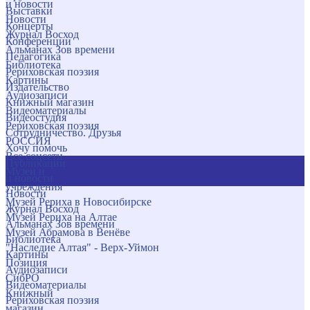
и новости
Выставки
Новости
Концерты
Журнал Восход
Конференции
Альманах Зов времени
Педагогика
Библиотека
Рериховская поэзия
Картины
Издательство
Аудиозаписи
Книжный магазин
Видеоматериалы
Видеостудия
Рериховская поэзия
Сотрудничество. Друзья
РОССИЯ
Хочу помочь
Все соцсети
Публикации
Музеи и
и новости
учреждения
Новости
Музей Рериха в Новосибирске
Журнал Восход
Музей Рериха на Алтае
Альманах Зов времени
Музей Абрамова в Венёве
Библиотека
"Наследие Алтая" - Верх-Уймон
Картины
Позиция
Аудиозаписи
СибРО
Видеоматериалы
Книжный
Рериховская поэзия
магазин