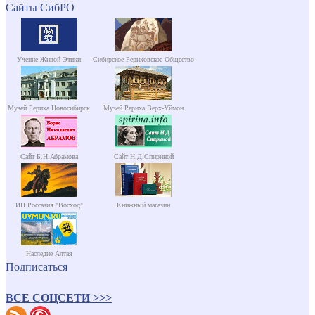
Сайты СибРО
Учение Живой Этики
Сибирское Рериховское Общество
Музей Рериха Новосибирск
Музей Рериха Верх-Уймон
Сайт Б.Н.Абрамова
Сайт Н.Д.Спириной
ИЦ Россазия "Восход"
Книжный магазин
Наследие Алтая
Подписаться
ВСЕ СОЦСЕТИ >>>