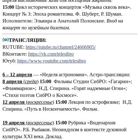
апреля выставочные залы для посещения закрыты.
15:00
Цикл исторических концертов «Музыка сквозь века».
Концерт № 3: Эпоха романтизма. Ф. Шуберт, Р. Шуман.
Исполнители: Эльвира и Анатолий Полонские.
Вход на
концерт по музейным билетам.
ТРАНСЛЯЦИИ:
RUTUBE:
https://rutube.ru/channel/24606905/
ВКонтакте:
https://vk.com/telesibro
Ютуб:
https://www.youtube.com/telesibro
6 – 12 апреля
— «Неделя астрономии». Астро-трансляции:
8 апреля
(
среда
)
15:00
Фильмы Студии СибРО: «Гагарин»;
«Фламмарион»; Н.Д. Спирина. «Горят надземные Огни»;
«Стихи поэтов СибРО о Космосе».
12 апреля
(
воскресенье
)
15:00
Лекция по астрофизике; Н.Д.
Спирина. «Путь в Нескончаемость». Фильм.
19 апреля
(
воскресенье
)
1
5:00
Рубрика «Видеоархив
СибРО». Р.Б. Рыбаков. Неоиндуизм в контексте духовной
культуры XXI века. Доклад.