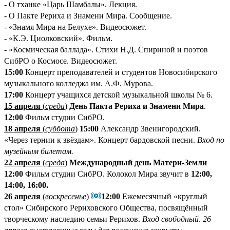
- О тханке «Царь Шамбалы». Лекция.
- О Пакте Рериха и Знамени Мира. Сообщение.
- «Знамя Мира на Белухе». Видеосюжет.
- «К.Э. Циолковский». Фильм.
- «Космическая баллада». Стихи Н.Д. Спириной и поэтов
СибРО о Космосе. Видеосюжет.
15:00
Концерт преподавателей и студентов Новосибирского
музыкального колледжа им. А.Ф. Мурова.
17:00
Концерт учащихся детской музыкальной школы №
6.
15 апреля
(
среда
)
День Пакта Рериха и Знамени Мира
.
12:00
Фильм студии СибРО.
18 апреля
(
суббота
)
15:00
Александр Звенигородский.
«Через тернии к звёздам». Концерт бардовской песни.
Вход по
музейным билетам.
22 апреля
(
среда
)
Международный день Матери-Земли
12:00
Фильм студии СибРО. Колокол Мира звучит в
12:00,
14:00, 16:00.
26 апреля
(
воскресенье
)
12:00
Ежемесячный «круглый
стол» Сибирского Рериховского Общества, посвящённый
творческому наследию семьи Рерихов.
Вход свободный
.
26