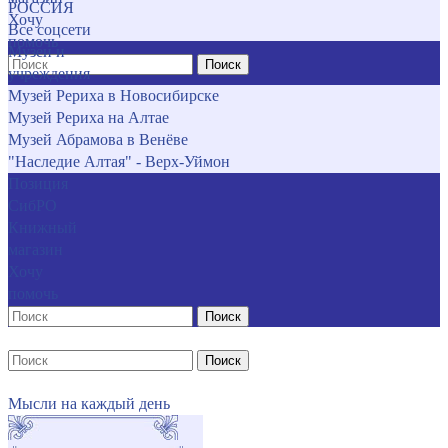
РОССИЯ
Хочу
Все соцсети
помочь
Музеи и
Поиск
учреждения
Музей Рериха в Новосибирске
Музей Рериха на Алтае
Музей Абрамова в Венёве
"Наследие Алтая" - Верх-Уймон
Позиция
СибРО
Книжный
магазин
Хочу
помочь
Поиск
Поиск
Мысли на каждый день