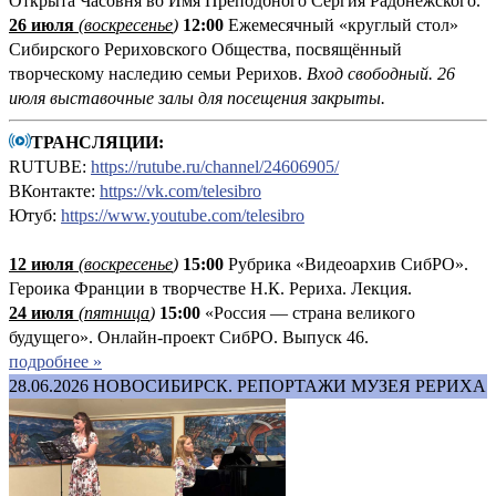
Открыта Часовня во Имя Преподбного Сергия Радонежского.
26 июля
(воскресенье
)
12:00
Ежемесячный «круглый стол»
Сибирского Рериховского Общества, посвящённый
творческому наследию семьи Рерихов.
Вход свободный. 26
июля выставочные залы для посещения закрыты.
ТРАНСЛЯЦИИ:
RUTUBE:
https://rutube.ru/channel/24606905/
ВКонтакте:
https://vk.com/telesibro
Ютуб:
https://www.youtube.com/telesibro
12 июля
(
воскресенье
)
1
5:00
Рубрика «Видеоархив СибРО».
Героика Франции в творчестве Н.К. Рериха. Лекция.
24 июля
(пятница
)
15:00
«Россия — страна великого
будущего». Онлайн-проект СибРО. Выпуск 46.
подробнее »
28.06.2026
НОВОСИБИРСК. РЕПОРТАЖИ МУЗЕЯ РЕРИХА