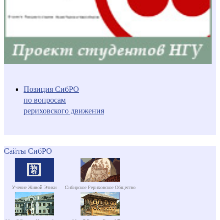
Позиция СибРО
по вопросам
рериховского движения
Сайты СибРО
Учение Живой Этики
Сибирское Рериховское Общество