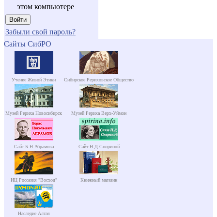
этом компьютере
Забыли свой пароль?
Сайты СибРО
Учение Живой Этики
Сибирское Рериховское Общество
Музей Рериха Новосибирск
Музей Рериха Верх-Уймон
Сайт Б.Н.Абрамова
Сайт Н.Д.Спириной
ИЦ Россазия "Восход"
Книжный магазин
Наследие Алтая