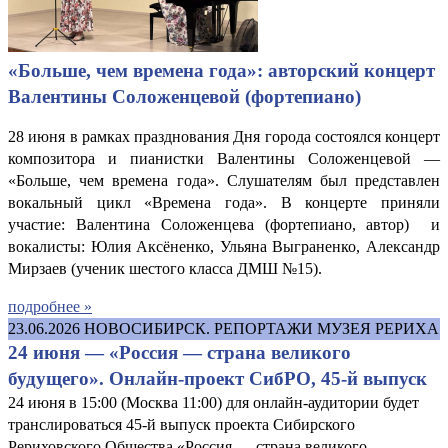
«Больше, чем времена года»: авторский концерт
Валентины Соложенцевой (фортепиано)
28 июня в рамках празднования Дня города состоялся концерт
композитора и пианистки Валентины Соложенцевой —
«Больше, чем времена года». Слушателям был представлен
вокальный цикл «Времена года». В концерте приняли
участие: Валентина Соложенцева (фортепиано, автор) и
вокалисты: Юлия Аксёненко, Ульяна Выграненко, Александр
Мирзаев (ученик шестого класса ДМШ №15).
подробнее »
23.06.2026
НОВОСИБИРСК. РЕПОРТАЖИ МУЗЕЯ РЕРИХА
24 июня — «Россия — страна великого
будущего». Онлайн-проект СибРО, 45-й выпуск
24 июня в 15:00 (Москва 11:00) для онлайн-аудитории будет
транслироваться 45-й выпуск проекта Сибирского
Рериховского Общества «Россия — страна великого