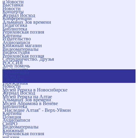
и новости
Выставки
Новости
Концерты
Журнал Восход
Конференции
Альманах Зов времени
Педагогика
Библиотека
Рериховская поэзия
Картины
Издательство
Аудиозаписи
Книжный магазин
Видеоматериалы
Видеостудия
Рериховская поэзия
Сотрудничество. Друзья
РОССИЯ
Хочу помочь
Все соцсети
Публикации
Музеи и
и новости
учреждения
Новости
Музей Рериха в Новосибирске
Журнал Восход
Музей Рериха на Алтае
Альманах Зов времени
Музей Абрамова в Венёве
Библиотека
"Наследие Алтая" - Верх-Уймон
Картины
Позиция
Аудиозаписи
СибРО
Видеоматериалы
Книжный
Рериховская поэзия
магазин