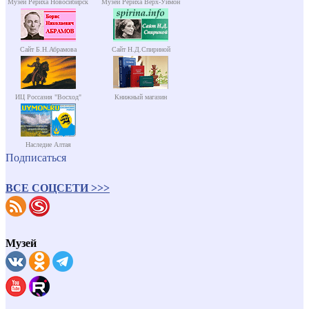
Музей Рериха Новосибирск
Музей Рериха Верх-Уймон
Сайт Б.Н.Абрамова
Сайт Н.Д.Спириной
ИЦ Россазия "Восход"
Книжный магазин
Наследие Алтая
Подписаться
ВСЕ СОЦСЕТИ >>>
Музей