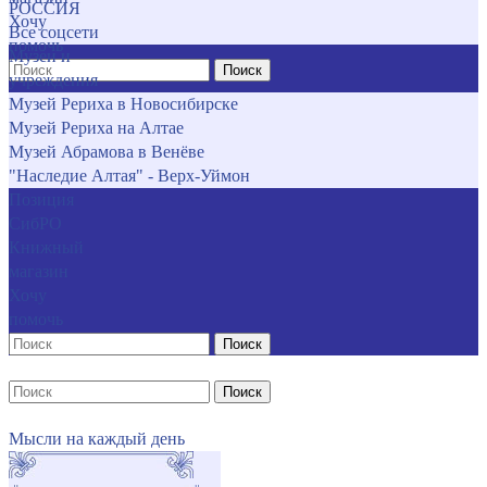
РОССИЯ
Хочу
Все соцсети
помочь
Музеи и
Поиск
учреждения
Музей Рериха в Новосибирске
Музей Рериха на Алтае
Музей Абрамова в Венёве
"Наследие Алтая" - Верх-Уймон
Позиция
СибРО
Книжный
магазин
Хочу
помочь
Поиск
Поиск
Мысли на каждый день