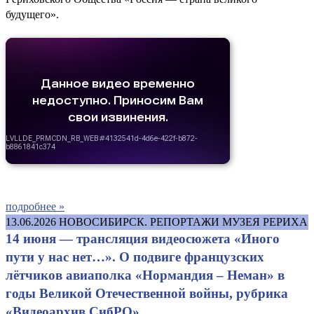
будущего».
подробнее »
13.06.2026
НОВОСИБИРСК. РЕПОРТАЖИ МУЗЕЯ РЕРИХА
14 июня — трансляция видеосюжета «Иного
пути у нас нет…». О подвиге французских
лётчиков авиаполка «Нормандия – Неман» в
годы Великой Отечественной войны, рубрика
«Видеоархив СибРО»