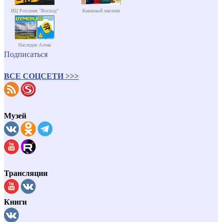
ИЦ Россазия "Восход"
Книжный магазин
Наследие Алтая
Подписаться
ВСЕ СОЦСЕТИ >>>
Музей
Трансляции
Книги