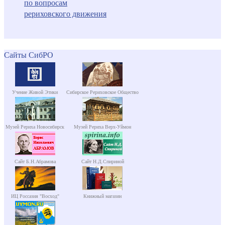
по вопросам
рериховского движения
Сайты СибРО
Учение Живой Этики
Сибирское Рериховское Общество
Музей Рериха Новосибирск
Музей Рериха Верх-Уймон
Сайт Б.Н.Абрамова
Сайт Н.Д.Спириной
ИЦ Россазия "Восход"
Книжный магазин