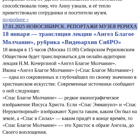
способствовали тому, что Анну узнали, и её тепло
приветствовали сотрудники и посетители музея.
подробнее »
17.01.2025
НОВОСИБИРСК. РЕПОРТАЖИ МУЗЕЯ РЕРИХА
18 января — трансляция лекции «Ангел Благое
Молчание», рубрика «Видеоархив СибРО»
18 января в 15 часов (Москва 11:00) Сибирским Рериховским
Обществом будет транслироваться для онлайн-аудитории
лекция Н.М. Кочергиной «Ангел Благое Молчание».
Икона «Ангел Благое Молчание» («Спас Благое Молчание»)
— одна из сокровенных и глубочайших по своему значению в
христианском искусстве. Современные источники сообщают
о ней следующее.
«Спас Благое Молчание» — редкое иконографическое
изображение Иисуса Христа. Если «Спас Эммануил» и «Спас
Нерукотворный» изображают Христа таким, каким Он был на
земле, а «Спас в Силах» — каким придёт в конце времён, то
«Спас Благое Молчание» — это Христос в образе Ангела, до
Своего воплощения.