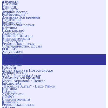
и новости
Выставки
Новости
Концерты
Журнал Восход
Конференции
Альманах Зов времени
Педагогика
Библиотека
Рериховская поэзия
Картины
Издательство
Аудиозаписи
Книжный магазин
Видеоматериалы
Видеостудия
Рериховская поэзия
Сотрудничество. Друзья
РОССИЯ
Хочу помочь
Все соцсети
Публикации
Музеи и
и новости
учреждения
Новости
Музей Рериха в Новосибирске
Журнал Восход
Музей Рериха на Алтае
Альманах Зов времени
Музей Абрамова в Венёве
Библиотека
"Наследие Алтая" - Верх-Уймон
Картины
Позиция
Аудиозаписи
СибРО
Видеоматериалы
Книжный
Рериховская поэзия
магазин