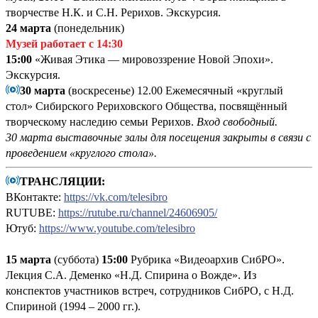
творчестве Н.К. и С.Н. Рерихов. Экскурсия.
24 марта
(понедельник)
Музей работает с 14:30
15:00
«Живая Этика — мировоззрение Новой Эпохи».
Экскурсия.
30 марта
(воскресенье) 12.00 Ежемесячный «круглый
стол» Сибирского Рериховского Общества, посвящённый
творческому наследию семьи Рерихов.
Вход свободный.
30 марта выставочные залы для посещения закрыты в связи с
проведением «круглого стола».
ТРАНСЛЯЦИИ:
ВКонтакте:
https://vk.com/telesibro
RUTUBE:
https://rutube.ru/channel/24606905/
Ютуб:
https://www.youtube.com/telesibro
15 марта
(суббота)
15:00
Рубрика «Видеоархив СибРО».
Лекция С.А. Деменко «Н.Д. Спирина о Вожде». Из
конспектов участников встреч, сотрудников СибРО, с Н.Д.
Спириной (1994 – 2000 гг.).