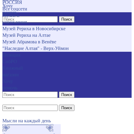
РОССИЯ
Хочу
Все соцсети
помочь
Музеи и
Поиск
учреждения
Музей Рериха в Новосибирске
Музей Рериха на Алтае
Музей Абрамова в Венёве
"Наследие Алтая" - Верх-Уймон
Позиция
СибРО
Книжный
магазин
Хочу
помочь
Поиск
Поиск
Мысли на каждый день