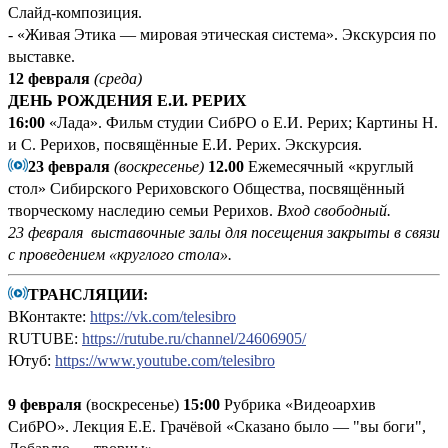
Слайд-композиция.
- «Живая Этика — мировая этическая система». Экскурсия по
выставке.
12 февраля
(среда)
ДЕНЬ РОЖДЕНИЯ Е.И. РЕРИХ
16:00
«Лада». Фильм студии СибРО о Е.И. Рерих; Картины Н.
и С. Рерихов, посвящённые Е.И. Рерих. Экскурсия.
23 февраля
(воскресенье)
12.00
Ежемесячный «круглый
стол» Сибирского Рериховского Общества, посвящённый
творческому наследию семьи Рерихов.
Вход свободный.
23 февраля выставочные залы для посещения закрыты в связи
с проведением «круглого стола».
ТРАНСЛЯЦИИ:
ВКонтакте:
https://vk.com/telesibro
RUTUBE:
https://rutube.ru/channel/24606905/
Ютуб:
https://www.youtube.com/telesibro
9 февраля
(воскресенье)
15:00
Рубрика «Видеоархив
СибРО». Лекция Е.Е. Грачёвой «Сказано было — "вы боги",