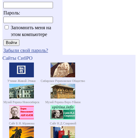
Пароль:
Запомнить меня на
этом компьютере
Забыли свой пароль?
Сайты СибРО
Учение Живой Этики
Сибирское Рериховское Общество
Музей Рериха Новосибирск
Музей Рериха Верх-Уймон
Сайт Б.Н.Абрамова
Сайт Н.Д.Спириной