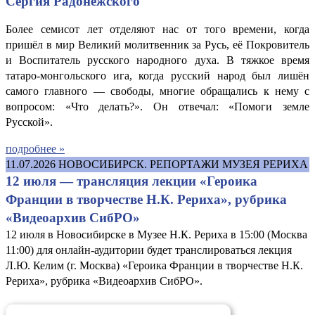
Сергия Радонежского
Более семисот лет отделяют нас от того времени, когда
пришёл в мир Великий молитвенник за Русь, её Покровитель
и Воспитатель русского народного духа. В тяжкое время
татаро-монгольского ига, когда русский народ был лишён
самого главного — свободы, многие обращались к нему с
вопросом: «Что делать?». Он отвечал: «Помоги земле
Русской».
подробнее »
11.07.2026
НОВОСИБИРСК. РЕПОРТАЖИ МУЗЕЯ РЕРИХА
12 июля — трансляция лекции «Героика
Франции в творчестве Н.К. Рериха», рубрика
«Видеоархив СибРО»
12 июля в Новосибирске в Музее Н.К. Рериха в 15:00 (Москва
11:00) для онлайн-аудитории будет транслироваться лекция
Л.Ю. Келим (г. Москва) «Героика Франции в творчестве Н.К.
Рериха», рубрика «Видеоархив СибРО».