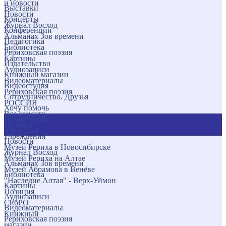
и новости
Выставки
Новости
Концерты
Журнал Восход
Конференции
Альманах Зов времени
Педагогика
Библиотека
Рериховская поэзия
Картины
Издательство
Аудиозаписи
Книжный магазин
Видеоматериалы
Видеостудия
Рериховская поэзия
Сотрудничество. Друзья
РОССИЯ
Хочу помочь
Все соцсети
Публикации
Музеи и
и новости
учреждения
Новости
Музей Рериха в Новосибирске
Журнал Восход
Музей Рериха на Алтае
Альманах Зов времени
Музей Абрамова в Венёве
Библиотека
"Наследие Алтая" - Верх-Уймон
Картины
Позиция
Аудиозаписи
СибРО
Видеоматериалы
Книжный
Рериховская поэзия
магазин