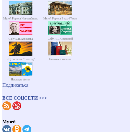
Музей Рериха Новосибирск
Музей Рериха Верх-Уймон
Сайт Б.Н.Абрамова
Сайт Н.Д.Спириной
ИЦ Россазия "Восход"
Книжный магазин
Наследие Алтая
Подписаться
ВСЕ СОЦСЕТИ >>>
Музей