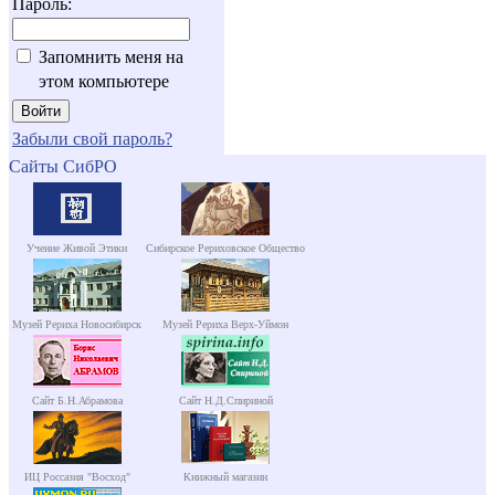
Пароль:
Запомнить меня на
этом компьютере
Забыли свой пароль?
Сайты СибРО
Учение Живой Этики
Сибирское Рериховское Общество
Музей Рериха Новосибирск
Музей Рериха Верх-Уймон
Сайт Б.Н.Абрамова
Сайт Н.Д.Спириной
ИЦ Россазия "Восход"
Книжный магазин