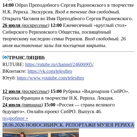
14:00
Образ Преподобного Сергия Радонежского в творчестве
Н.К. Рериха. Экскурсия.
Вход в течение дня свободный.
Открыта Часовня во Имя Преподбного Сергия Радонежского.
26 июля
(воскресенье
)
12:00
Ежемесячный «круглый стол»
Сибирского Рериховского Общества, посвящённый
творческому наследию семьи Рерихов.
Вход свободный. 26
июля выставочные залы для посещения закрыты.
ТРАНСЛЯЦИИ:
RUTUBE:
https://rutube.ru/channel/24606905/
ВКонтакте:
https://vk.com/telesibro
Ютуб:
https://www.youtube.com/telesibro
12 июля
(
воскресенье
)
1
5:00
Рубрика «Видеоархив СибРО».
Героика Франции в творчестве Н.К. Рериха. Лекция.
24 июля
(пятница
)
15:00
«Россия — страна великого
будущего». Онлайн-проект СибРО. Выпуск 46.
подробнее »
28.06.2026
НОВОСИБИРСК. РЕПОРТАЖИ МУЗЕЯ РЕРИХА