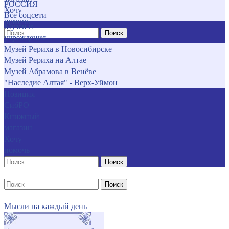
РОССИЯ
Хочу
Все соцсети
помочь
Музеи и
Поиск
учреждения
Музей Рериха в Новосибирске
Музей Рериха на Алтае
Музей Абрамова в Венёве
"Наследие Алтая" - Верх-Уймон
Позиция
СибРО
Книжный
магазин
Хочу
помочь
Поиск
Поиск
Мысли на каждый день